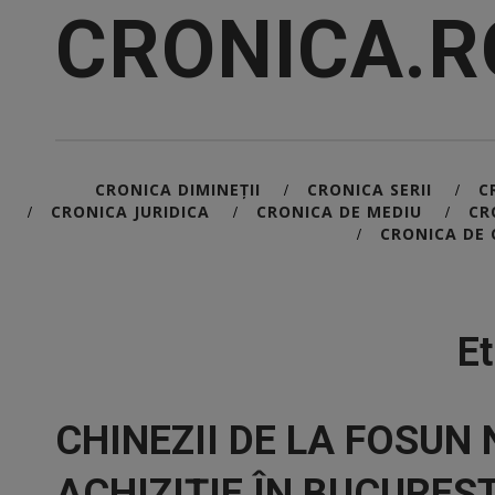
CRONICA.R
CRONICA DIMINEȚII
CRONICA SERII
C
/
/
CRONICA JURIDICA
CRONICA DE MEDIU
CR
/
/
/
CRONICA DE 
/
Et
CHINEZII DE LA FOSUN
ACHIZIȚIE ÎN BUCUREȘ