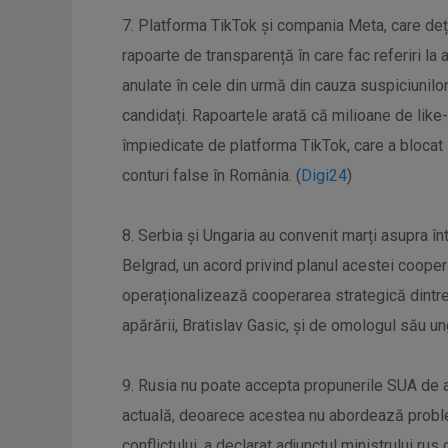
7. Platforma TikTok și compania Meta, care de
rapoarte de transparență în care fac referiri la
anulate în cele din urmă din cauza suspiciunilor
candidați. Rapoartele arată că milioane de like-u
împiedicate de platforma TikTok, care a blocat
conturi false în România. (
Digi24
)
8. Serbia și Ungaria au convenit marți asupra întă
Belgrad, un acord privind planul acestei cooper
operaționalizează cooperarea strategică dintre 
apărării, Bratislav Gasic, și de omologul său un
9. Rusia nu poate accepta propunerile SUA de a
actuală, deoarece acestea nu abordează probl
conflictului, a declarat adjunctul ministrului ru