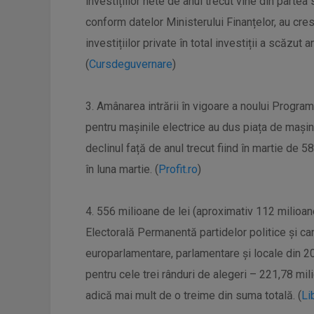
investițiilor nete de anul trecut vine din partea 
conform datelor Ministerului Finanțelor, au cr
investițiilor private în total investiții a scăzut
(
Cursdeguvernare
)
3. Amânarea intrării în vigoare a noului Program 
pentru mașinile electrice au dus piața de mașini
declinul față de anul trecut fiind în martie de 
în luna martie. (
Profit.ro
)
4. 556 milioane de lei (aproximativ 112 milioa
Electorală Permanentă partidelor politice și ca
europarlamentare, parlamentare și locale din 20
pentru cele trei rânduri de alegeri – 221,78 mil
adică mai mult de o treime din suma totală. (
Li