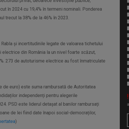
sectorului privat, deoarece investițiile publice,
escut în 2024 cu 19,4% în termeni nominali. Ponderea
 anul trecut la 38% de la 46% în 2023.
Rabla și incertitudinile legate de valoarea tichetului
 electrice din România la un nivel foarte scăzut,
58%. 273 de autoturisme electrice au fost înmatriculate
ne de euro) este suma rambursată de Autoritatea
!
ndidaților independenți pentru alegerile
24. PSD este liderul detașat al banilor rambursați
ioane de lei fiind date înapoi social-democraților,
bertatea
)