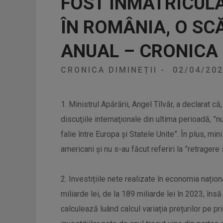
FOST ÎNMATRICULA
ÎN ROMÂNIA, O SCĂ
ANUAL – CRONICA 
CRONICA DIMINEȚII
-
02/04/20
1. Ministrul Apărării, Angel Tîlvăr, a declarat 
discuţiile internaţionale din ultima perioadă, ”
falie între Europa şi Statele Unite”. În plus, mini
americani şi nu s-au făcut referiri la ”retrager
2. Investițiile nete realizate în economia naționa
miliarde lei, de la 189 miliarde lei în 2023, în
calculează luând calcul variația prețurilor pe 