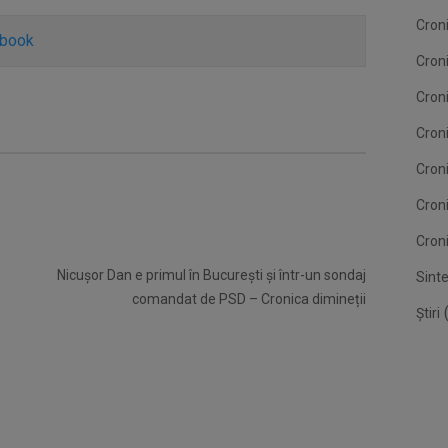
Croni
ebook
Cron
Croni
Croni
Cron
Cron
Croni
Nicușor Dan e primul în București și într-un sondaj
Sint
comandat de PSD – Cronica dimineții
(
Știri