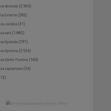
(2.965)
ca dimineții
(282)
ica Externa
(31)
ca Juridica
(1.882)
ca serii
(291)
ica Spatiala
(2.526)
ica Sportiva
(160)
ca Știrilor Pozitive
(34)
eza saptamanii
12)