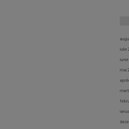
augu
iulie
iuni
mai 
april
mart
febr
ianu
dece