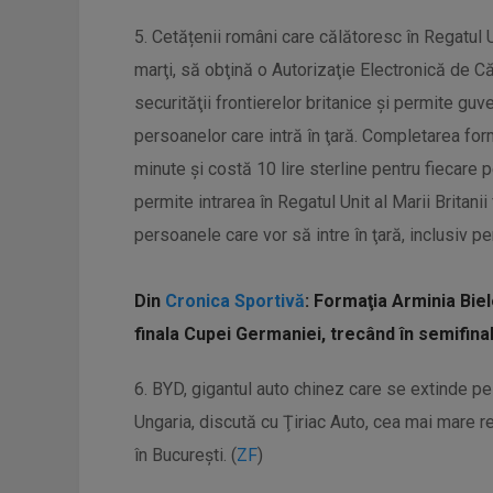
5. Cetățenii români care călătoresc în Regatul Un
marţi, să obţină o Autorizaţie Electronică de 
securităţii frontierelor britanice şi permite gu
persoanelor care intră în ţară. Completarea for
minute şi costă 10 lire sterline pentru fiecare
permite intrarea în Regatul Unit al Marii Britan
persoanele care vor să intre în ţară, inclusiv pen
Din
Cronica Sportivă
: Formaţia Arminia Biele
finala Cupei Germaniei, trecând în semifin
6. BYD, gigantul auto chinez care se extinde pe
Ungaria, discută cu Ţiriac Auto, cea mai mare 
în Bucureşti. (
ZF
)