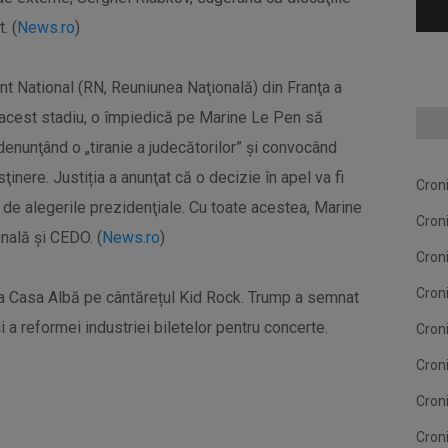
. (
News.ro
)
 National (RN, Reuniunea Naţională) din Franţa a
în acest stadiu, o împiedică pe Marine Le Pen să
denunţând o „tiranie a judecătorilor” şi convocând
inere. Justiția a anunţat că o decizie în apel va fi
Cron
e de alegerile prezidenţiale. Cu toate acestea, Marine
Cron
nală şi CEDO. (
News.ro
)
Cron
Cron
 la Casa Albă pe cântărețul Kid Rock. Trump a semnat
i a reformei industriei biletelor pentru concerte.
Cron
Cron
Cron
Cron