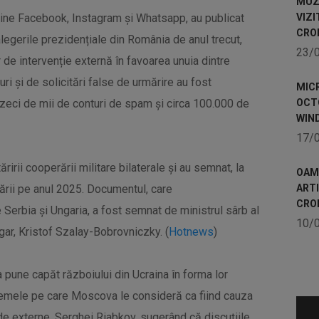
MUZE
ține Facebook, Instagram și Whatsapp, au publicat
VIZI
CRO
 alegerile prezidențiale din România de anul trecut,
23/
 de intervenție externă în favoarea unuia dintre
ri și de solicitări false de urmărire au fost
MICR
 zeci de mii de conturi de spam și circa 100.000 de
OCTO
WIN
17/
ririi cooperării militare bilaterale și au semnat, la
OAME
ării pe anul 2025. Documentul, care
ART
CRO
Serbia și Ungaria, a fost semnat de ministrul sârb al
10/
gar, Kristof Szalay-Bobrovniczky. (
Hotnews
)
 pune capăt războiului din Ucraina în forma lor
emele pe care Moscova le consideră ca fiind cauza
s de externe, Serghei Riabkov, sugerând că discuţiile