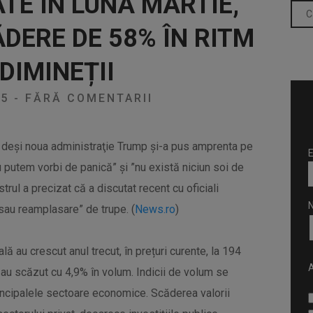
TE ÎN LUNA MARTIE,
DERE DE 58% ÎN RITM
DIMINEȚII
25
-
FĂRĂ COMENTARII
că, deşi noua administraţie Trump şi-a pus amprenta pe
E
nu putem vorbi de panică” şi ”nu există niciun soi de
strul a precizat că a discutat recent cu oficiali
e sau reamplasare” de trupe. (
News.ro
)
lă au crescut anul trecut, în prețuri curente, la 194
A
să au scăzut cu 4,9% în volum. Indicii de volum se
principalele sectoare economice. Scăderea valorii