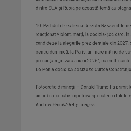
dintre SUA şi Rusia pe această temă au stagnat
10. Partidul de extremă dreapta Rassemblement
reacţionat violent, marţi, la decizia-şoc care, 
candideze la alegerile prezidenţiale din 2027, 
pentru duminică, la Paris, un mare miting de susţ
pronunţată „în vara anului 2026”, cu mult înaint
Le Pen a decis să sesizeze Curtea Constituţio
Fotografia dimineții – Donald Trump l-a primit
un ordin executiv împotriva speculei cu bilete ș
Andrew Harnik/Getty Images: