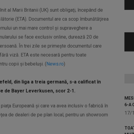
it al Marii Britanii (UK) sunt obligaţi, începând de
Călătorie (ETA). Documentul are ca scop îmbunătăţirea
vernului un mai mare control şi supraveghere a
mularului se face exclusiv online, durează 20 de
 persoană. În trei zile se primeşte documentul care
ii fără viză. ETA este necesară pentru toate
tru copii şi bebeluşi. (
News.ro
)
feld, din liga a treia germană, s-a calificat în
ale de Bayer Leverkusen, scor 2-1.
MESS
6-A 
 piaţa Europeană şi care va avea inclusiv o fabrică în
17/
reţea de dealeri de pe plan local, pentru un showroom
TOA