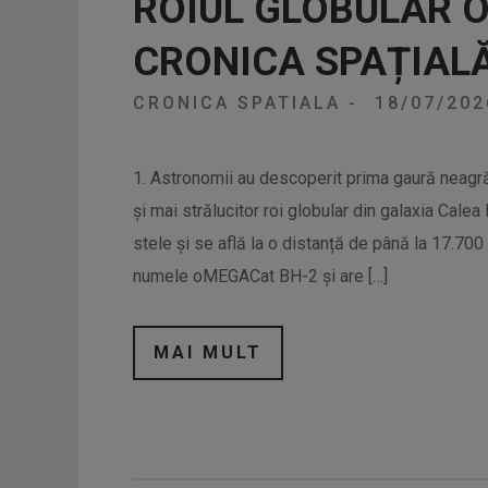
ROIUL GLOBULAR 
CRONICA SPAȚIAL
CRONICA SPATIALA
-
18/07/20
1. Astronomii au descoperit prima gaură neagr
și mai strălucitor roi globular din galaxia Cale
stele și se află la o distanță de până la 17.70
numele oMEGACat BH-2 și are […]
MAI MULT