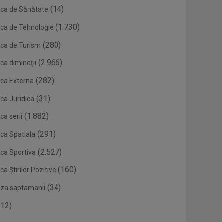
(14)
ica de Sănătate
(1.730)
ica de Tehnologie
(280)
ica de Turism
(2.966)
ca dimineții
(282)
ica Externa
(31)
ca Juridica
(1.882)
ca serii
(291)
ica Spatiala
(2.527)
ica Sportiva
(160)
ca Știrilor Pozitive
(34)
eza saptamanii
12)