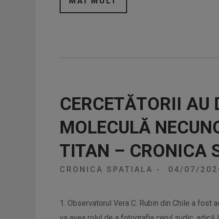
MAI MULT
CERCETĂTORII AU 
MOLECULĂ NECUNO
TITAN – CRONICA 
CRONICA SPATIALA
-
04/07/20
1. Observatorul Vera C. Rubin din Chile a fost ac
va avea rolul de a fotografia cerul sudic, adică