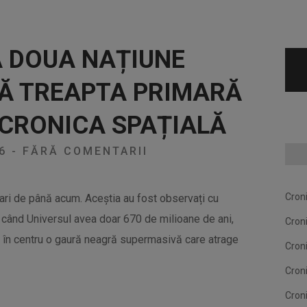
A DOUA NAȚIUNE
Ă TREAPTA PRIMARĂ
 CRONICA SPAȚIALĂ
26
-
FĂRĂ COMENTARII
Cron
ari de până acum. Aceștia au fost observați cu
i când Universul avea doar 670 de milioane de ani,
Cron
e în centru o gaură neagră supermasivă care atrage
Cron
Cron
Cron