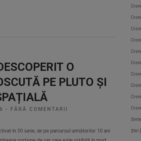
Cron
Cron
Cron
Croni
Cron
Croni
DESCOPERIT O
Croni
SCUTĂ PE PLUTO ȘI
Cron
SPAȚIALĂ
Cron
Croni
26
-
FĂRĂ COMENTARII
Sint
(
tivat în 30 iunie, iar pe parcursul următorilor 10 ani
Știri
 întreaga porțiune de cer care este vizibilă în mod