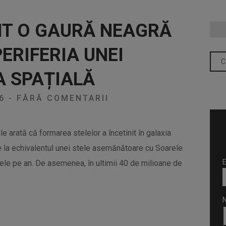
IT O GAURĂ NEAGRĂ
ERIFERIA UNEI
A SPAȚIALĂ
26
-
FĂRĂ COMENTARII
e arată că formarea stelelor a încetinit în galaxia
e la echivalentul unei stele asemănătoare cu Soarele
E
le pe an. De asemenea, în ultimii 40 de milioane de