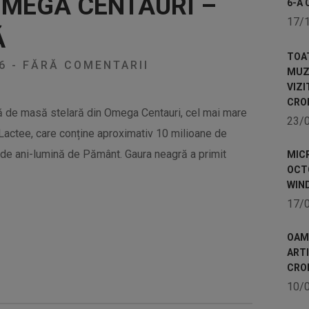
OMEGA CENTAURI –
6-A 
17/
Ă
TOA
26
-
FĂRĂ COMENTARII
MUZE
VIZI
CRO
ă de masă stelară din Omega Centauri, cel mai mare
23/
a Lactee, care conține aproximativ 10 milioane de
0 de ani-lumină de Pământ. Gaura neagră a primit
MICR
OCTO
WIN
17/
OAME
ART
CRO
10/