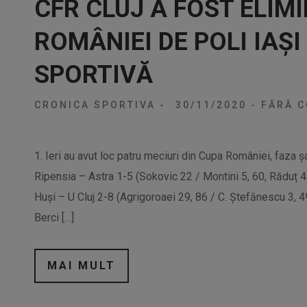
CFR CLUJ A FOST ELIM
ROMÂNIEI DE POLI IAȘ
SPORTIVĂ
CRONICA SPORTIVA
-
30/11/2020
-
FĂRĂ C
1. Ieri au avut loc patru meciuri din Cupa României, faza ș
Ripensia – Astra 1-5 (Sokovic 22 / Montini 5, 60, Răduț 
Huși – U Cluj 2-8 (Agrigoroaei 29, 86 / C. Ștefănescu 3, 49
Berci […]
MAI MULT