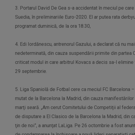
3. Portarul David De Gea s-a accidentat în meciul pe care S
Suedia, în preliminariile Euro-2020. El ar putea rata derb
programat duminică, de la ora 18.30,
4. Edi Iordănescu, antrenorul Gazului, a declarat că nu mai
nedeterminată, din cauza suspendării primite din partea 
criticat modul in care arbitrul Kovacs a decis sa-l elimine 
29 septembrie.
5. Liga Spaniolă de Fotbal cere ca meciul FC Barcelona –
mutat de la Barcelona la Madrid, din cauza manifestărilor v
marţi seară. „Am cerut Comitetului de Competiţii al feder
de disputare a El Clasico de la Barcelona la Madrid, din 
ţin de noi”, a anunţat LaLiga. Pe 26 octombrie a fost anu
de condamnarea la închisoare a nouă lideri separatişti cat