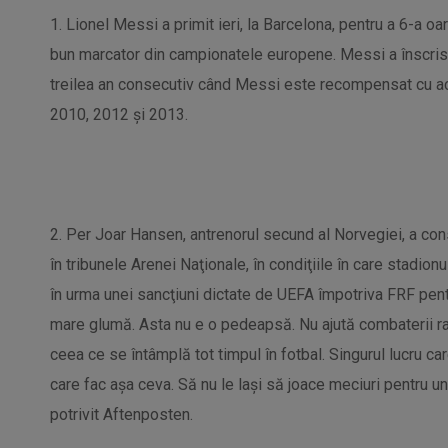
1. Lionel Messi a primit ieri, la Barcelona, pentru a 6-a oar
bun marcator din campionatele europene. Messi a înscris d
treilea an consecutiv când Messi este recompensat cu acest
2010, 2012 şi 2013.
2. Per Joar Hansen, antrenorul secund al Norvegiei, a con
în tribunele Arenei Naţionale, în condiţiile în care stadionul
în urma unei sancţiuni dictate de UEFA împotriva FRF pent
mare glumă. Asta nu e o pedeapsă. Nu ajută combaterii ra
ceea ce se întâmplă tot timpul în fotbal. Singurul lucru car
care fac aşa ceva. Să nu le laşi să joace meciuri pentru u
potrivit Aftenposten.