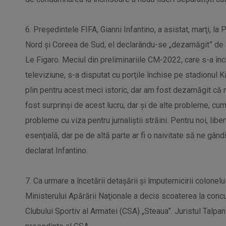
6. Preşedintele FIFA, Gianni Infantino, a asistat, marţi, l
Nord şi Coreea de Sud, el declarându-se „dezamăgit” de 
Le Figaro. Meciul din preliminariile CM-2022, care s-a înc
televiziune, s-a disputat cu porţile închise pe stadionul 
plin pentru acest meci istoric, dar am fost dezamăgit că n
fost surprinşi de acest lucru, dar şi de alte probleme, cum 
probleme cu viza pentru jurnaliştii străini. Pentru noi, lib
esenţială, dar pe de altă parte ar fi o naivitate să ne gâ
declarat Infantino.
7. Ca urmare a încetării detaşării şi împuternicirii colon
Ministerului Apărării Naţionale a decis scoaterea la conc
Clubului Sportiv al Armatei (CSA) „Steaua”. Juristul Talpan 