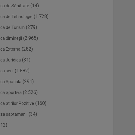
(14)
ica de Sănătate
(1.728)
ica de Tehnologie
(279)
ica de Turism
(2.965)
ca dimineții
(282)
ica Externa
(31)
ca Juridica
(1.882)
ca serii
(291)
ica Spatiala
(2.526)
ica Sportiva
(160)
ca Știrilor Pozitive
(34)
eza saptamanii
12)