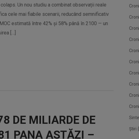
e colaps. Un nou studiu a combinat observații reale
Cron
ica cele mai fiabile scenarii, reducând semnificativ
Cron
 a AMOC estimată între 42% și 58% până în 2100 — un
Cron
irea […]
Croni
Cron
Croni
Croni
Cron
Cron
Croni
78 DE MILIARDE DE
Sint
(
Știri
81 PANA ASTĂZI –