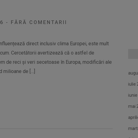
U
26
-
FĂRĂ COMENTARII
 influențează direct inclusiv clima Europei, este mult
um. Cercetătorii avertizează că o astfel de
em de reci și veri secetoase în Europa, modificări ale
nd milioane de […]
augu
iulie
iuni
mai 
april
mart