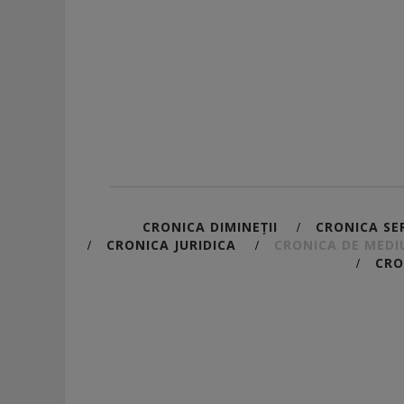
CRONICA DIMINEȚII
CRONICA SER
/
CRONICA JURIDICA
CRONICA DE MEDI
/
/
CRO
/