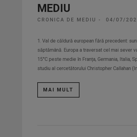
MEDIU
CRONICA DE MEDIU
-
04/07/20
1. Val de căldură european fără precedent: su
săptămână. Europa a traversat cel mai sever v
15°C peste medie în Franța, Germania, Italia, S
studiu al cercetătorului Christopher Callahan (
MAI MULT