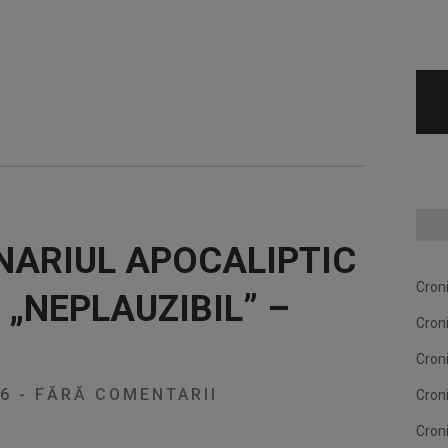
NARIUL APOCALIPTIC
Cron
 „NEPLAUZIBIL” –
Cron
U
Cron
26
-
FĂRĂ COMENTARII
Cron
Cron