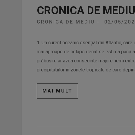
CRONICA DE MEDI
CRONICA DE MEDIU
-
02/05/20
1. Un curent oceanic esențial din Atlantic, care
mai aproape de colaps decât se estima până ac
prăbușire ar avea consecințe majore: ierni extr
precipitațiilor în zonele tropicale de care depi
MAI MULT