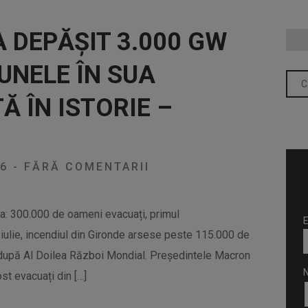
 DEPĂȘIT 3.000 GW
UNELE ÎN SUA
Ă ÎN ISTORIE –
U
26
-
FĂRĂ COMENTARII
ța: 300.000 de oameni evacuați, primul
E
 iulie, incendiul din Gironde arsese peste 115.000 de
 după Al Doilea Război Mondial. Președintele Macron
st evacuați din […]