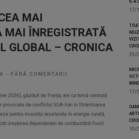
6-A 
17/
 CEA MAI
TOA
 MAI ÎNREGISTRATĂ
MUZE
VIZI
L GLOBAL – CRONICA
CRO
23/
MICR
26
-
FĂRĂ COMENTARII
OCTO
WIN
17/
nie 2026), găzduit de Franța, are ca temă centrală
or provocate de conflictul SUA-Iran în Strâmtoarea
OAME
e pentru investiții accelerate în energie curată,
ART
CRO
ecât creșterea dependenței de combustibili fosili.
10/