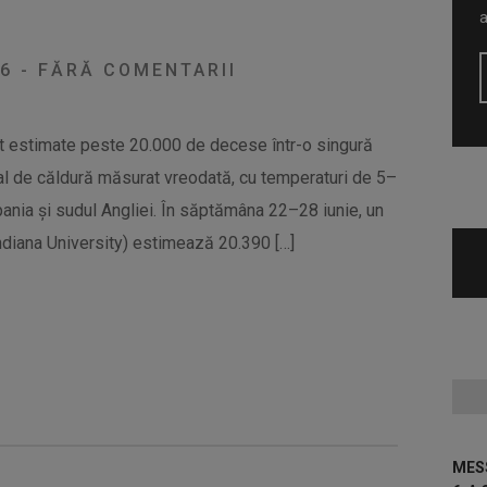
26
-
FĂRĂ COMENTARII
nt estimate peste 20.000 de decese într-o singură
al de căldură măsurat vreodată, cu temperaturi de 5–
pania și sudul Angliei. În săptămâna 22–28 iunie, un
Indiana University) estimează 20.390 […]
MESS