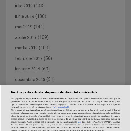
(143)
iulie 2019
(130)
iunie 2019
(141)
mai 2019
(109)
aprilie 2019
(100)
martie 2019
(56)
februarie 2019
(60)
ianuarie 2019
(51)
decembrie 2018
(59)
noiembrie 2018
Nouă ne pasă ca datele tale personale să rămână confidențiale
Noi și partenerii noștri
1019
stocăm și/sau accesăm informații pe dispozitivul dvs., precum identificatorii cookie unici pentru
(61)
octombrie 2018
prelucrarea datelor cu caracter personal. Puteți accepta sau gestiona preferințele dvs. făcând clic mai jos, respectiv vă puteți
opune utilizării unui interes legitim în orice moment pe pagina cu politica de confidențialitate. Aceste alegeri vor fi raportate
partenerilor noștri și nu vă vor afecta navigarea.
Mai multe detalii
(60)
septembrie 2018
Noi si partenerii nostri (retelele de socializare si agentiile de publicitate partenere, precum si furnizorii nostri de servicii de date
analitice) prelucram date pentru a permite website-ului sa functioneze, pentru a personaliza continutul si anunturile publicitare
afisate in functie de interesele si/sau profilul dvs., pentru a va oferi functionalitati aferente retelelor de socializare si pentru a
analiza traficul pe website. Beneficiati de drepturile prevazute de art. 15-22 din GDPR in legatura cu prelucrarea datelor cu
(62)
august 2018
caracter personal. Aceste drepturi pot fi exercitate prin modalitatea indicata
aici
. Prin click pe “ACCEPT TOATE”, acceptati
folosirea tuturor Tehnologiilor de tip Cookie, care implica inclusiv acceptul dvs. cu privire la stocarea/accesarea informatiilor
de catre Vendor-ii cu care colaboram. Prin click pe “VREAU SA MODIFIC SETARILE INDIVIDUAL” puteti schimba
preferintele in mod individual, mai putin cele legate de cookie strict necesare pentru functionarea website-ului.