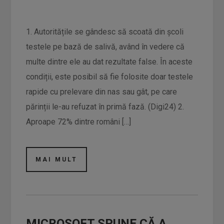
1. Autoritățile se gândesc să scoată din școli
testele pe bază de salivă, având în vedere că
multe dintre ele au dat rezultate false. În aceste
condiții, este posibil să fie folosite doar testele
rapide cu prelevare din nas sau gât, pe care
părinții le-au refuzat în primă fază. (Digi24) 2.
Aproape 72% dintre români […]
MAI MULT
MICROSOFT SPUNE CĂ A