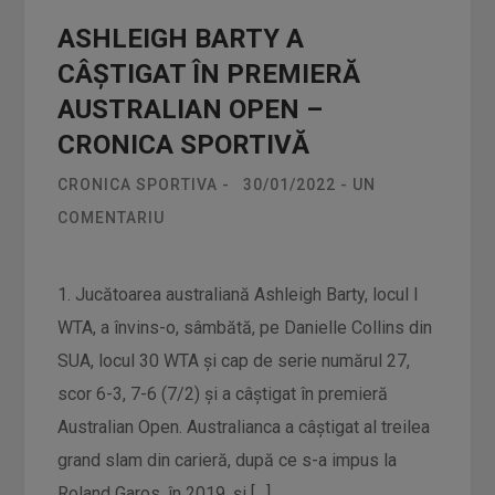
ASHLEIGH BARTY A
CÂŞTIGAT ÎN PREMIERĂ
AUSTRALIAN OPEN –
CRONICA SPORTIVĂ
CRONICA SPORTIVA
-
30/01/2022
-
UN
COMENTARIU
1. Jucătoarea australiană Ashleigh Barty, locul I
WTA, a învins-o, sâmbătă, pe Danielle Collins din
SUA, locul 30 WTA şi cap de serie numărul 27,
scor 6-3, 7-6 (7/2) şi a câştigat în premieră
Australian Open. Australianca a câştigat al treilea
grand slam din carieră, după ce s-a impus la
Roland Garos, în 2019, şi […]