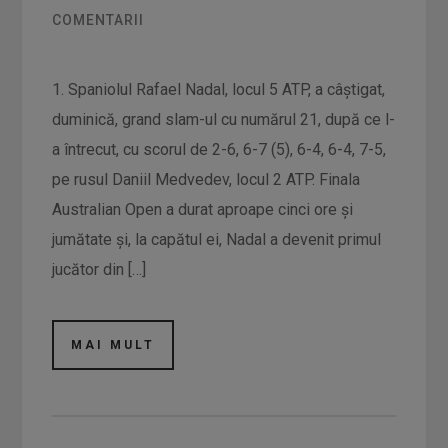
COMENTARII
1. Spaniolul Rafael Nadal, locul 5 ATP, a câştigat,
duminică, grand slam-ul cu numărul 21, după ce l-
a întrecut, cu scorul de 2-6, 6-7 (5), 6-4, 6-4, 7-5,
pe rusul Daniil Medvedev, locul 2 ATP. Finala
Australian Open a durat aproape cinci ore şi
jumătate şi, la capătul ei, Nadal a devenit primul
jucător din […]
MAI MULT