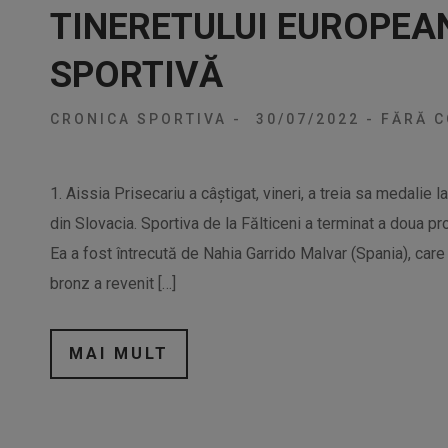
TINERETULUI EUROPEA
SPORTIVĂ
CRONICA SPORTIVA
-
30/07/2022
-
FĂRĂ C
1. Aissia Prisecariu a câştigat, vineri, a treia sa medalie 
din Slovacia. Sportiva de la Fălticeni a terminat a doua p
Ea a fost întrecută de Nahia Garrido Malvar (Spania), care
bronz a revenit […]
MAI MULT