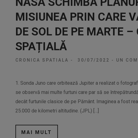
NASA SCHIMBĂ PLANUR
MISIUNEA PRIN CARE 
DE SOL DE PE MARTE –
SPAȚIALĂ
CRONICA SPATIALA
-
30/07/2022
-
UN COM
1. Sonda Juno care orbitează Jupiter a realizat o fotograf
se observă mai multe furtuni care par să se întrepătrundă
decât furtunile clasice de pe Pământ. Imaginea a fost real
25.000 de kilometri altitudine. (JPL) […]
MAI MULT