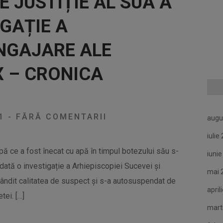
 JUSTIȚIE AL SUA A
IGAȚIE A
NGAJARE ALE
X – CRONICA
21
-
FĂRĂ COMENTARII
augu
iulie
pă ce a fost înecat cu apă în timpul botezului său s-
iuni
dată o investigație a Arhiepiscopiei Sucevei și
mai 
ândit calitatea de suspect și s-a autosuspendat de
april
tei. […]
mart