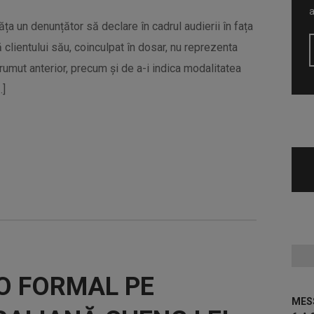
ăța un denunțător să declare în cadrul audierii în fața
 clientului său, coinculpat în dosar, nu reprezenta
împrumut anterior, precum și de a-i indica modalitatea
…]
O FORMAL PE
MESS