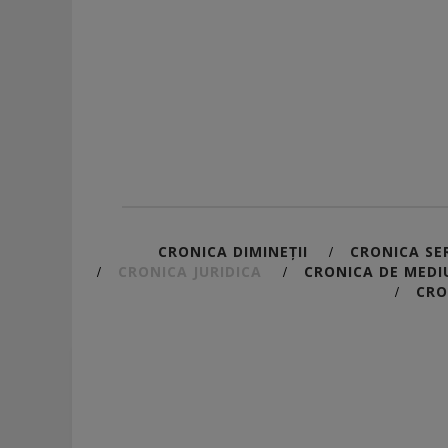
CRONICA DIMINEȚII
CRONICA SER
/
CRONICA JURIDICA
CRONICA DE MEDI
/
/
CRO
/