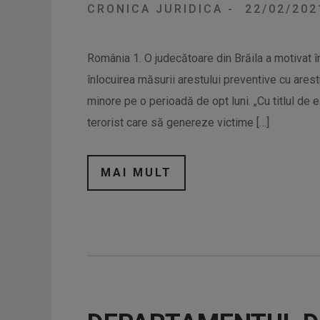
CRONICA JURIDICA
-
22/02/20
România 1. O judecătoare din Brăila a motivat î
înlocuirea măsurii arestului preventive cu arestu
minore pe o perioadă de opt luni. „Cu titlul de 
terorist care să genereze victime […]
MAI MULT