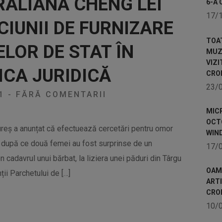
RALIANĂ CHENG LEI
6-A 
17/
CIUNII DE FURNIZARE
TOA
ELOR DE STAT ÎN
MUZE
VIZI
ICA JURIDICĂ
CRO
23/
21
-
FĂRĂ COMENTARII
MICR
OCTO
ureș a anunțat că efectuează cercetări pentru omor
WIN
, după ce două femei au fost surprinse de un
17/
 cadavrul unui bărbat, la liziera unei păduri din Târgu
OAME
ii Parchetului de […]
ART
CRO
10/