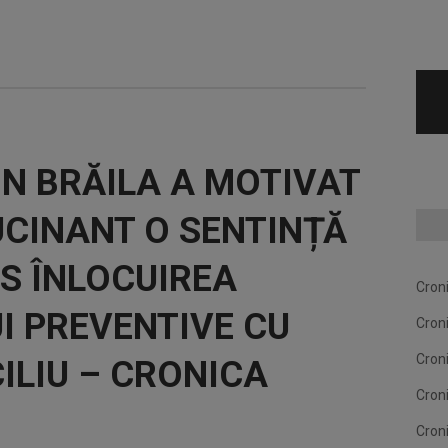
N BRĂILA A MOTIVAT
UCINANT O SENTINȚĂ
US ÎNLOCUIREA
Cron
I PREVENTIVE CU
Cron
Cron
ILIU – CRONICA
Cron
Cron