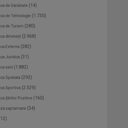
(14)
ica de Sănătate
(1.730)
ica de Tehnologie
(280)
ica de Turism
(2.968)
ca dimineții
(282)
ica Externa
(31)
ca Juridica
(1.882)
ca serii
(292)
ica Spatiala
(2.529)
ica Sportiva
(160)
ca Știrilor Pozitive
(34)
eza saptamanii
12)