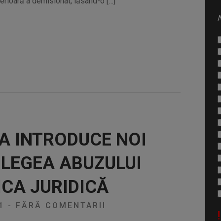
erioară a demisionat, lăsând-o […]
A
A INTRODUCE NOI
LEGEA ABUZULUI
CA JURIDICĂ
21
-
FĂRĂ COMENTARII
!