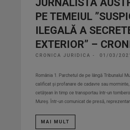
JURNALISTA AUST
PE TEMEIUL ”SUSPI
ILEGALĂ A SECRET
EXTERIOR” – CRON
CRONICA JURIDICA
-
01/03/20
România 1. Parchetul de pe lângă Tribunalul M
calificat și profanare de cadavre sau morminte
cetățean în timp ce transportau într-un tomberon
Mureș. Într-un comunicat de presă, reprezentanț
MAI MULT