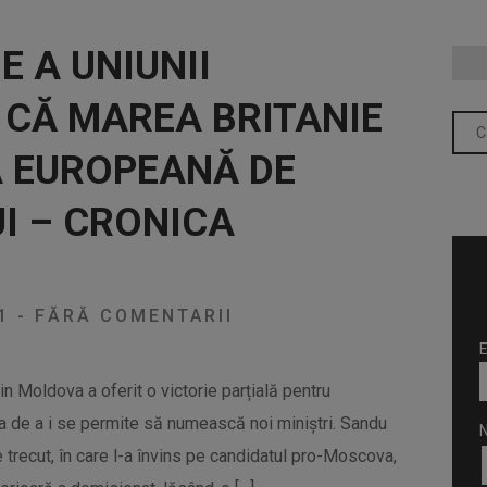
E A UNIUNII
 CĂ MAREA BRITANIE
A EUROPEANĂ DE
I – CRONICA
21
-
FĂRĂ COMENTARII
E
 Moldova a oferit o victorie parțială pentru
a de a i se permite să numească noi miniștri. Sandu
e trecut, în care l-a învins pe candidatul pro-Moscova,