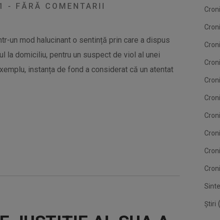
21
-
FĂRĂ COMENTARII
Cron
Cron
ntr-un mod halucinant o sentință prin care a dispus
Cron
l la domiciliu, pentru un suspect de viol al unei
Croni
exemplu, instanța de fond a considerat că un atentat
Cron
Croni
Croni
Cron
Cron
Croni
Sint
(
Știri