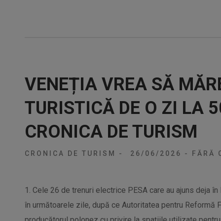
VENEȚIA VREA SĂ MĂR
TURISTICĂ DE O ZI LA 
CRONICA DE TURISM
CRONICA DE TURISM
-
26/06/2026
-
FĂRĂ 
1. Cele 26 de trenuri electrice PESA care au ajuns deja în R
în următoarele zile, după ce Autoritatea pentru Reformă 
producătorul polonez cu privire la spațiile utilizate pentru