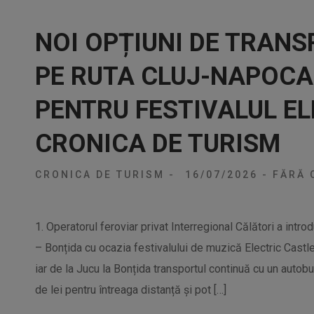
NOI OPȚIUNI DE TRANS
PE RUTA CLUJ-NAPOCA
PENTRU FESTIVALUL EL
CRONICA DE TURISM
CRONICA DE TURISM
-
16/07/2026
-
FĂRĂ 
1. Operatorul feroviar privat Interregional Călători a intr
– Bonțida cu ocazia festivalului de muzică Electric Castle
iar de la Jucu la Bonțida transportul continuă cu un autob
de lei pentru întreaga distanță și pot […]