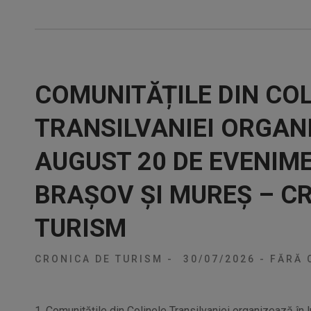
COMUNITĂȚILE DIN COL
TRANSILVANIEI ORGAN
AUGUST 20 DE EVENIMEN
BRAȘOV ȘI MUREȘ – C
TURISM
CRONICA DE TURISM
-
30/07/2026
-
FĂRĂ 
1. Comunitățile din Colinele Transilvaniei organizează în