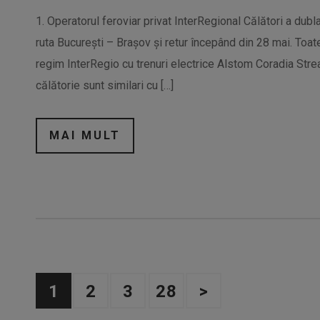
1. Operatorul feroviar privat InterRegional Călători a dubl
ruta București – Brașov și retur începând din 28 mai. Toat
regim InterRegio cu trenuri electrice Alstom Coradia Stream
călătorie sunt similari cu […]
MAI MULT
1
2
3
28
>