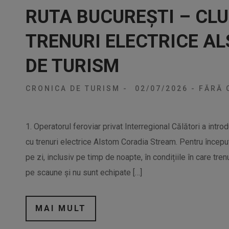
RUTA BUCUREȘTI – CL
TRENURI ELECTRICE A
DE TURISM
CRONICA DE TURISM
-
02/07/2026
-
FĂRĂ 
1. Operatorul feroviar privat Interregional Călători a intro
cu trenuri electrice Alstom Coradia Stream. Pentru început
pe zi, inclusiv pe timp de noapte, în condițiile în care tr
pe scaune și nu sunt echipate […]
MAI MULT