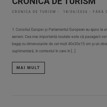
CRONICA DE TURISM
CRONICA DE TURISM
-
18/06/2026
-
FĂRĂ 
1. Consiliul Europei și Parlamentul European au ajuns la un
aerieni. Cea mai importantă noutate este că pasagerii vor
bagaj cu dimensiunile de cel mult 40x30x15 cm și un obi
suplimentară, în contextul în care în […]
MAI MULT