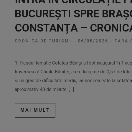
BUCUREȘTI SPRE BRAȘ
CONSTANȚA – CRONICA
CRONICA DE TURISM
-
06/08/2026
-
FĂRĂ 
1. Traseul tematic Cetatea Bănița a fost inaugurat în 1 au
traversează Cheile Băniței, are o lungime de 0,57 de kilo
și un grad de dificultate mediu, iar sosirea este la cetatea
aproximativ 40 de minute. […]
MAI MULT