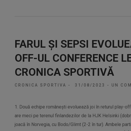
FARUL ȘI SEPSI EVOLUE
OFF-UL CONFERENCE L
CRONICA SPORTIVĂ
CRONICA SPORTIVA
-
31/08/2023
-
UN COM
1. Două echipe românești evoluează joi în returul play-of
are meci pe terenul finlandezilor de la HJK Helsinki (dobr
joacă în Norvegia, cu Bodo/Glimt (2-2 în tur). Ambele part