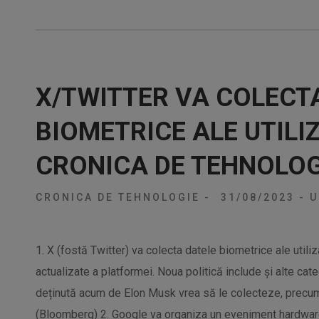
X/TWITTER VA COLECT
BIOMETRICE ALE UTILI
CRONICA DE TEHNOLOG
CRONICA DE TEHNOLOGIE
-
31/08/2023
-
U
1. X (fostă Twitter) va colecta datele biometrice ale utiliza
actualizate a platformei. Noua politică include și alte cat
deținută acum de Elon Musk vrea să le colecteze, precum 
(Bloomberg) 2. Google va organiza un eveniment hardware 