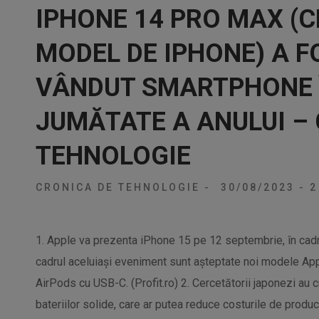
IPHONE 14 PRO MAX (
MODEL DE IPHONE) A F
VÂNDUT SMARTPHONE 
JUMĂTATE A ANULUI –
TEHNOLOGIE
CRONICA DE TEHNOLOGIE
-
30/08/2023
-
2
1. Apple va prezenta iPhone 15 pe 12 septembrie, în cadru
cadrul aceluiași eveniment sunt așteptate noi modele Appl
AirPods cu USB-C. (Profit.ro) 2. Cercetătorii japonezi au
bateriilor solide, care ar putea reduce costurile de produ