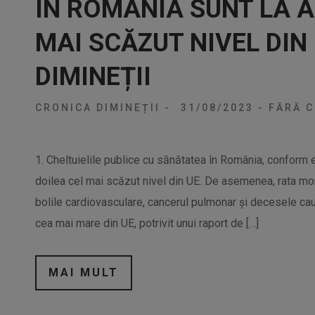
ÎN ROMÂNIA SUNT LA A
MAI SCĂZUT NIVEL DIN
DIMINEȚII
CRONICA DIMINEȚII
-
31/08/2023
-
FĂRĂ C
1. Cheltuielile publice cu sănătatea în România, conform evo
doilea cel mai scăzut nivel din UE. De asemenea, rata mort
bolile cardiovasculare, cancerul pulmonar și decesele ca
cea mai mare din UE, potrivit unui raport de […]
MAI MULT