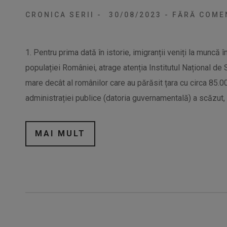
CRONICA SERII
-
30/08/2023
-
FĂRĂ COMEN
1. Pentru prima dată în istorie, imigranții veniți la muncă 
populației României, atrage atenția Institutul Național de 
mare decât al românilor care au părăsit țara cu circa 85.
administrației publice (datoria guvernamentală) a scăzut, î
MAI MULT