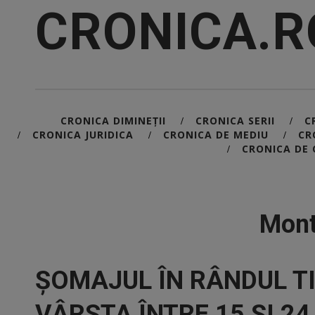
CRONICA.R
CRONICA DIMINEȚII
CRONICA SERII
C
/
/
CRONICA JURIDICA
CRONICA DE MEDIU
CR
/
/
/
CRONICA DE 
/
Mont
ȘOMAJUL ÎN RÂNDUL T
VÂRSTA ÎNTRE 15 ȘI 2