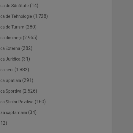
(14)
ica de Sănătate
(1.728)
ica de Tehnologie
(280)
ica de Turism
(2.965)
ca dimineții
(282)
ica Externa
(31)
ca Juridica
(1.882)
ca serii
(291)
ica Spatiala
(2.526)
ica Sportiva
(160)
ca Știrilor Pozitive
(34)
eza saptamanii
12)