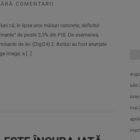
ĂRĂ COMENTARII
luni că, în lipsa unor măsuri concrete, deficitul
alarmante” de peste 3,5% din PIB. De asemenea,
iliarde de lei. (Digi24) 2. Astăzi au fost anunțate
ga Image, a […]
augu
iulie
iuni
mai 
april
mart