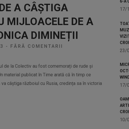
6-A 
DE A CÂȘTIGA
17/
U MIJLOACELE DE A
TOA
MUZE
ONICA DIMINEȚII
VIZI
CRO
23
-
FĂRĂ COMENTARII
23/
MICR
ul de la Colectiv au fost comemorați de rude și
OCTO
 Un material publicat în Time arată că în timp ce
WIN
va câștiga războiul cu Rusia, credința sa în victoria
17/
OAME
ART
CRO
10/