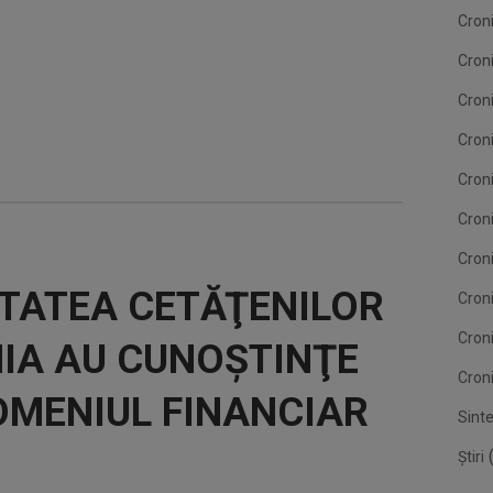
Cron
Cron
Cron
Croni
Cron
Croni
Croni
ITATEA CETĂŢENILOR
Cron
Cron
IA AU CUNOŞTINŢE
Croni
DOMENIUL FINANCIAR
Sint
(
Știri