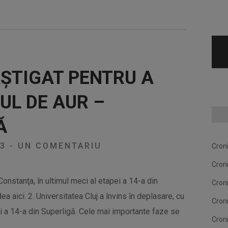
ÂŞTIGAT PENTRU A
UL DE AUR –
Ă
23
-
UN COMENTARIU
Cron
Cron
Constanţa, în ultimul meci al etapei a 14-a din
Cron
 aici. 2. Universitatea Cluj a învins în deplasare, cu
Cron
ei a 14-a din Superligă. Cele mai importante faze se
Cron