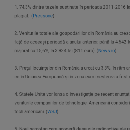
1. 74,3% dintre tezele susținute în perioada 2011-2016 
plagiat. (
Pressone
)
2. Veniturile totale ale gospodăriilor din România au cresc
faţă de aceeaşi perioadă a anului anterior, până la 4.542 l
majorat cu 15,6%, la 3.834 lei (811 euro). (
News.ro
)
3. Preţul locuinţelor din România a urcat cu 3,3%, în ritm a
ce în Uniunea Europeană şi în zona euro creşterea a fost 
4. Statele Unite vor lansa o investigație pe recent anunța
veniturile companiilor de tehnologie. Americanii consideră
tech americani. (
WSJ
)
5. Noul sarcofag care acoperă deșeurile radioactive ale re