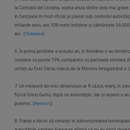
la Cernobîl din Ucraina, scena unuia dintre cele mai grave 
în funcțiune în mod oficial și plasat sub controlul autorităț
miliarde euro, are 108 metri înălțime și cântărește 36.00
ani. (
Hotnews
)
6. În prima jumătate a acestui an, în România s-au înmatri
creștere cu peste 19% comparativ cu perioada similară d
unități au fost Dacia, marca de la Mioveni înregistrând o 
7. Un meteorit de mici dimensiuni ar fi căzut, marţi, în zon
fizică Silviu Gurlui, după ce autorităţile, dar şi ieşenii s-
puternic. (
News.ro
)
8. Franța a decis să renunțe la subvenționarea homeopatie
autoritățile sanitare franceze afirmă că nu au găsit dovezi 