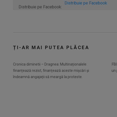
Distribuie pe Facebook
Distribuie pe Facebook:
ȚI-AR MAI PUTEA PLĂCEA
Cronica diminetii – Dragnea: Multinaționalele
FBI
finanțează rezist, finanțează aceste mișcări și
un 
îndeamnă angajații să meargă la proteste.