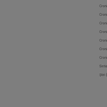
Croni
Cron
Croni
Croni
Cron
Cron
Croni
Sint
(
Știri