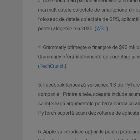
3. Cele două mari partide americane și firmele
mai mult datele colectate de smartphone-uri pen
folosesc de datele colectate de GPS, aplicațiile
pentru alegerile din 2020. (
WSJ
)
4. Grammarly primește o finanțare de $90 milioa
Grammarly oferă instrumente de corectare și îmbu
(
TechCrunch
)
5. Facebook lansează versiunea 1.3 de PyTorc
companiei. Printre altele, aceasta include acum
să înțeleagă argumentele pe baza cărora un alg
PyTorch suportă acum dezvoltarea de aplicații 
6. Apple va introduce opțiunile pentru protejarea