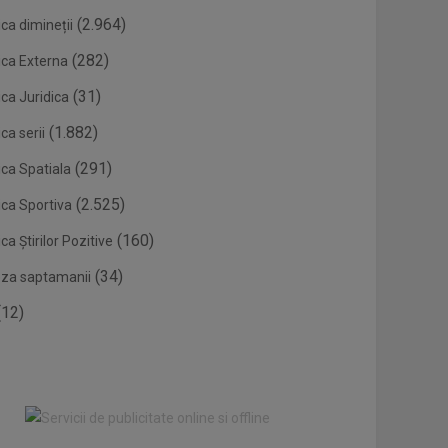
(2.964)
ca dimineții
(282)
ica Externa
(31)
ca Juridica
(1.882)
ca serii
(291)
ica Spatiala
(2.525)
ica Sportiva
(160)
ca Știrilor Pozitive
(34)
eza saptamanii
12)