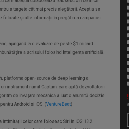
 cu care aceștia colaborează folosesc din ce în ce
tru a targeta cât mai precis alegătorii. Aceștia se
 folosite și alte informații în pregătirea campaniei
ne, ajungând la o evaluare de peste $1 miliard.
nătățire a scrisului folosind inteligența artificială.
h, platforma open-source de deep learning a
 un instrument numit Captum, care ajută dezvoltatorii
!
oritm de învățare mecanică a luat o anumită decizie.
pentru Android și iOS. (
VentureBeat
)
 intimității celor care folosesc Siri în iOS 13.2.