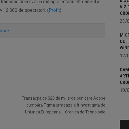
MUZE
transmis deja live un miting electoral. Stream-ul a
VIZI
v 12.000 de spectatori. (
Profit
)
CRO
23/
ebook
MICR
OCTO
WIN
17/
OAME
ART
CRO
10/
Tranzacția de $20 de miliarde prin care Adobe
cumpără Figma urmează a fi investigată de
Uniunea Europeană – Cronica de Tehnologie