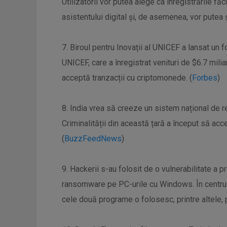
Utilizatorii vor putea alege ca înregistrările fă
asistentului digital și, de asemenea, vor putea ș
7. Biroul pentru Inovații al UNICEF a lansat un f
UNICEF, care a înregistrat venituri de $6.7 mil
acceptă tranzacții cu criptomonede. (
Forbes
)
8. India vrea să creeze un sistem național de r
Criminalității din această țară a început să acc
(
BuzzFeedNews
)
9. Hackerii s-au folosit de o vulnerabilitate a 
ransomware pe PC-urile cu Windows. În centrul 
cele două programe o folosesc, printre altele, pe