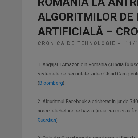
ROMÂNIA LA ANT
ALGORITMILOR DE 
ARTIFICIALĂ – CR
CRONICA DE TEHNOLOGIE
-
11/
1. Angajații Amazon din România și India folose
sistemele de securitate video Cloud Cam pentru 
(
Bloomberg
)
2. Algoritmul Facebook a etichetat în jur de 740.
noroc, etichetare pe baza căreia cei mici au fos
Guardian
)