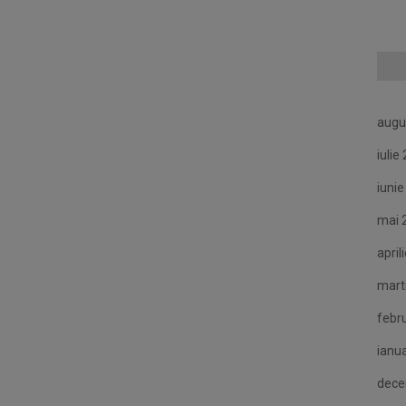
augu
iulie
iuni
mai 
april
mart
febr
ianu
dece