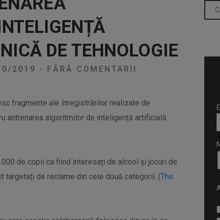
RENAREA
INTELIGENȚĂ
ONICĂ DE TEHNOLOGIE
10/2019
-
FĂRĂ COMENTARII
sc fragmente ale înregistrărilor realizate de
E
antrenarea algoritmilor de inteligență artificială.
000 de copii ca fiind interesați de alcool și jocuri de
t targetați de reclame din cele două categorii. (
The
A