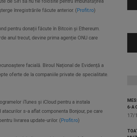
cute de Siri să nu fie folosite pentru îmbunătățirea
terge înregistrările făcute anterior. (
Profit.ro
)
ond pentru donații făcute în Bitcoin și Ethereum.
iarde anul trecut, devine prima agenție ONU care
ecunoaștere facială. Biroul Național de Evidență a
epte oferte de la companiile private de specialitate.
MESS
programelor iTunes și iCloud pentru a instala
6-A 
atacurilor s-a aflat componenta Bonjour, pe care
17/
ntru livrarea update-urilor. (
Profit.ro
)
TOA