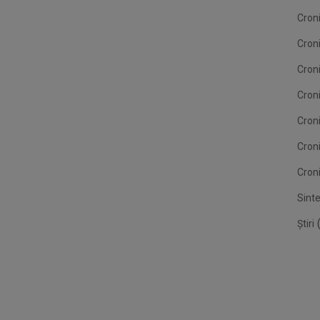
Croni
Cron
Croni
Croni
Cron
Cron
Croni
Sint
(
Știri