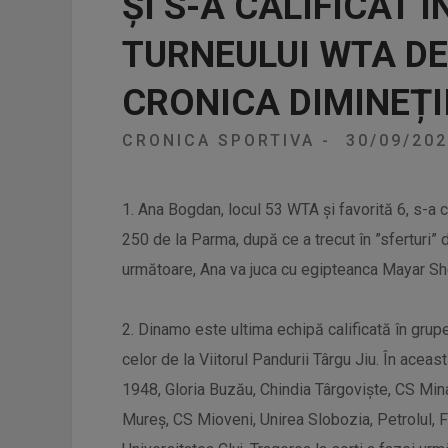
ŞI S-A CALIFICAT 
TURNEULUI WTA DE
CRONICA DIMINEȚI
CRONICA SPORTIVA
-
30/09/20
1. Ana Bogdan, locul 53 WTA şi favorită 6, s-a c
250 de la Parma, după ce a trecut în ”sferturi” 
următoare, Ana va juca cu egipteanca Mayar She
2. Dinamo este ultima echipă calificată în grup
celor de la Viitorul Pandurii Târgu Jiu. În ace
1948, Gloria Buzău, Chindia Târgovişte, CS Min
Mureş, CS Mioveni, Unirea Slobozia, Petrolul,