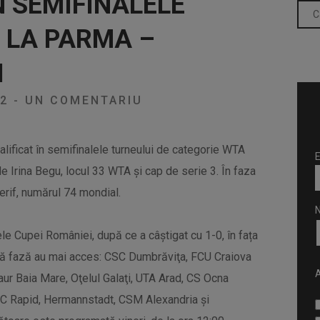
ÎN SEMIFINALELE
 LA PARMA –
I
22
-
UN COMENTARIU
alificat în semifinalele turneului de categorie WTA
E
de Irina Begu, locul 33 WTA şi cap de serie 3. În faza
rif, numărul 74 mondial.
ele Cupei României, după ce a câștigat cu 1-0, în fața
astă fază au mai acces: CSC Dumbrăviţa, FCU Craiova
A
aur Baia Mare, Oţelul Galaţi, UTA Arad, CS Ocna
 FC Rapid, Hermannstadt, CSM Alexandria şi