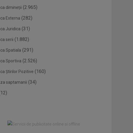
(2.965)
ca dimineții
(282)
ica Externa
(31)
ca Juridica
(1.882)
ca serii
(291)
ica Spatiala
(2.526)
ica Sportiva
(160)
ca Știrilor Pozitive
(34)
eza saptamanii
12)