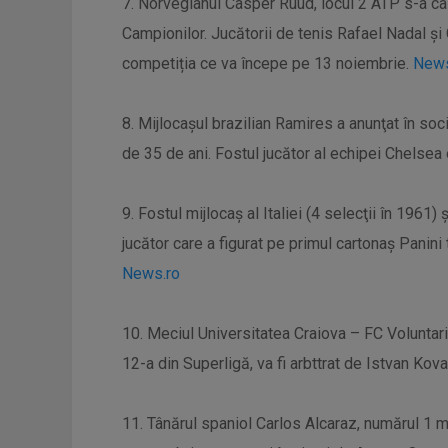
7. Norvegianul Casper Ruud, locul 2 ATP s-a cali
Campionilor. Jucătorii de tenis Rafael Nadal ş
competiția ce va începe pe 13 noiembrie.
News
8. Mijlocaşul brazilian Ramires a anunţat în soci
de 35 de ani. Fostul jucător al echipei Chelse
9. Fostul mijlocaş al Italiei (4 selecţii în 1961
jucător care a figurat pe primul cartonaş Panini t
News.ro
10. Meciul Universitatea Craiova – FC Voluntari, 
12-a din Superligă, va fi arbttrat de Istvan Kov
11. Tânărul spaniol Carlos Alcaraz, numărul 1 mo