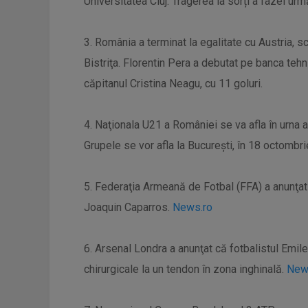
Universitatea Cluj. Tragerea la sorți a fazei ur
3. România a terminat la egalitate cu Austria, sc
Bistriţa. Florentin Pera a debutat pe banca tehn
căpitanul Cristina Neagu, cu 11 goluri.
4. Naţionala U21 a României se va afla în urna 
Grupele se vor afla la Bucureşti, în 18 octombri
5. Federaţia Armeană de Fotbal (FFA) a anunţat î
Joaquin Caparros.
News.ro
6. Arsenal Londra a anunţat că fotbalistul Emil
chirurgicale la un tendon în zona inghinală.
New