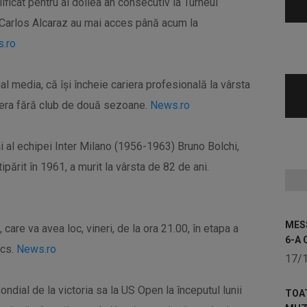
ficat pentru al doilea an consecutiv la Turneul
i Carlos Alcaraz au mai acces până acum la
.ro
al media, că îşi încheie cariera profesională la vârsta
a era fără club de două sezoane.
News.ro
) şi al echipei Inter Milano (1956-1963) Bruno Bolchi,
ipărit în 1961, a murit la vârsta de 82 de ani.
MESS
care va avea loc, vineri, de la ora 21.00, în etapa a
6-A 
acs.
News.ro
17/
ndial de la victoria sa la US Open la începutul lunii
TOA