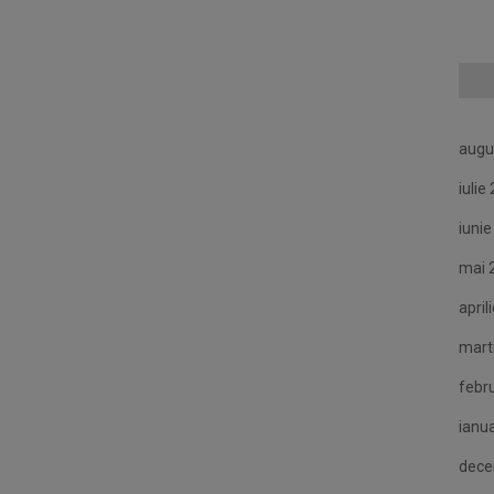
augu
iulie
iuni
mai 
april
mart
febr
ianu
dece