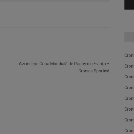
Cron
Azi începe Cupa Mondială de Rugby din Franţa –
Cron
Cronica Sportivă
Cron
Cron
Cron
Cron
Cron
Cron