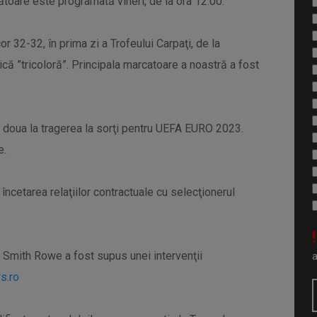
mătoare este programată vineri, de la ora 12:00.
or 32-32, în prima zi a Trofeului Carpaţi, de la
ică ”tricoloră”. Principala marcatoare a noastră a fost
a doua la tragerea la sorţi pentru UEFA EURO 2023.
e.
ncetarea relaţiilor contractuale cu selecţionerul
!
e Smith Rowe a fost supus unei intervenţii
s.ro