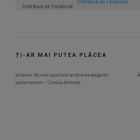
Distribuie pe Facebook
Distribuie pe Facebook:
ȚI-AR MAI PUTEA PLĂCEA
Iohannis: Nu este oportună amânarea alegerilor
A
parlamentare – Cronica dimineții