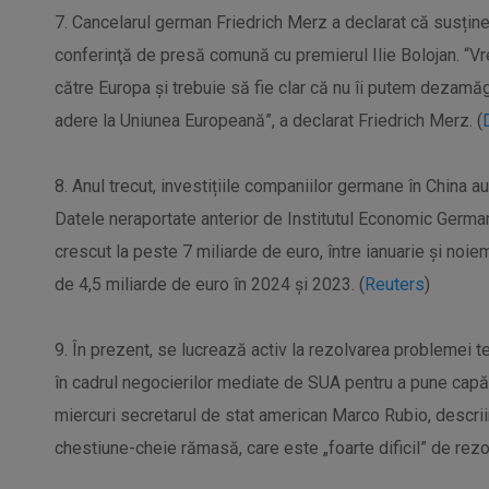
7. Cancelarul german Friedrich Merz a declarat că susține
conferinţă de presă comună cu premierul Ilie Bolojan. 
către Europa şi trebuie să fie clar că nu îi putem dezamă
adere la Uniunea Europeană”, a declarat Friedrich Merz. (
8. Anul trecut, investițiile companiilor germane în China au
Datele neraportate anterior de Institutul Economic German 
crescut la peste 7 miliarde de euro, între ianuarie și noie
de 4,5 miliarde de euro în 2024 și 2023. (
Reuters
)
9. În prezent, se lucrează activ la rezolvarea problemei 
în cadrul negocierilor mediate de SUA pentru a pune capăt 
miercuri secretarul de stat american Marco Rubio, descr
chestiune-cheie rămasă, care este „foarte dificil” de rezol