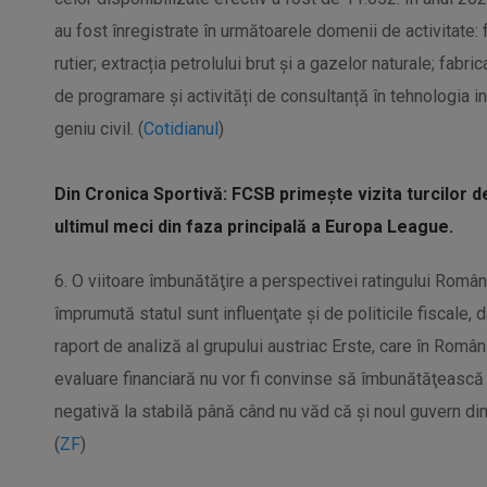
au fost înregistrate în următoarele domenii de activitate:
rutier; extracția petrolului brut și a gazelor naturale; fabr
de programare și activități de consultanță în tehnologia inf
geniu civil. (
Cotidianul
)
Din Cronica Sportivă: FCSB primește vizita turcilor de 
ultimul meci din faza principală a Europa League.
6. O viitoare îmbunătăţire a perspectivei ratingului Român
împrumută statul sunt influenţate şi de politicile fiscale, da
raport de analiză al grupului austriac Erste, care în Româ
evaluare financiară nu vor fi convinse să îmbunătăţească 
negativă la stabilă până când nu văd că şi noul guvern din
(
ZF
)