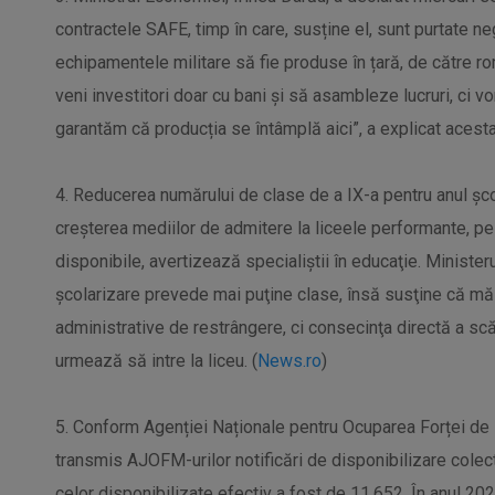
contractele SAFE, timp în care, susține el, sunt purtate ne
echipamentele militare să fie produse în țară, de către ro
veni investitori doar cu bani și să asambleze lucruri, ci v
garantăm că producția se întâmplă aici”, a explicat acesta
4. Reducerea numărului de clase de a IX-a pentru anul ş
creşterea mediilor de admitere la liceele performante, pe
disponibile, avertizează specialiştii în educaţie. Minister
şcolarizare prevede mai puţine clase, însă susţine că măs
administrative de restrângere, ci consecinţa directă a scă
urmează să intre la liceu. (
News.ro
)
5. Conform Agenției Naționale pentru Ocuparea Forței de 
transmis AJOFM-urilor notificări de disponibilizare cole
celor disponibilizate efectiv a fost de 11.652. În anul 20