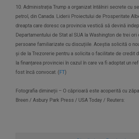
10. Administrația Trump a organizat întâlniri secrete cu se
petrol, din Canada. Liderii Proiectului de Prosperitate Al
dreapta care doresc ca provincia vestică să devină indepen
Departamentului de Stat al SUA la Washington de trei ori din
persoane familiarizate cu discuțiile. Aceștia solicită o nouă
și de la Trezorerie pentru a solicita o facilitate de credit
la finanțarea provinciei în cazul în care va fi adoptat un
fost încă convocat. (
FT
)
Fotografia dimineții – O căprioară este acoperită cu ză
Breen / Asbury Park Press / USA Today / Reuters: