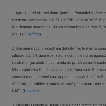
1. Aproape trei sferturi dintre județele României au fiecar
intern brut național de sub 2% din PIB-ul anului 2026. Cap
la o distanță imensă de Cluj, cu o contribuție de doar 5,3%
analiză. (
Profit.ro
)
2. România a avut în aceşti ani deficite foarte mari şi pân
situeze sub 3%, aderarea la zona euro nu este pe agendă, a
întrebat de jurnalişti, în conferinţa de presă comună susţin
Merz, când vrea România să adere la Zona euro. Premieru
zona euro este o temă care ar putea fi una de bază, în Ro
când forţele politice ar putea să cadă pe un acord, aşa c
NATO. (
News.ro
)
3. Ministrul Economiei, Irineu Darău, a declarat miercuri se