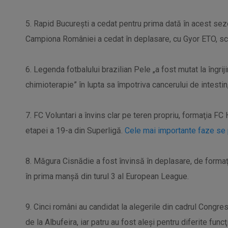
5. Rapid Bucureşti a cedat pentru prima dată în acest sez
Campiona României a cedat în deplasare, cu Gyor ETO, sc
6. Legenda fotbalului brazilian Pele „a fost mutat la îngriji
chimioterapie” în lupta sa împotriva cancerului de intestin
7. FC Voluntari a învins clar pe teren propriu, formaţia FC
etapei a 19-a din Superligă.
Cele mai importante faze se 
8. Măgura Cisnădie a fost învinsă în deplasare, de forma
în prima manşă din turul 3 al European League.
9. Cinci români au candidat la alegerile din cadrul Congr
de la Albufeira, iar patru au fost aleşi pentru diferite funcţ