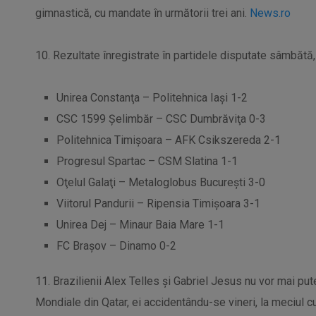
gimnastică, cu mandate în următorii trei ani.
News.ro
10. Rezultate înregistrate în partidele disputate sâmbătă, 
Unirea Constanţa – Politehnica Iaşi 1-2
CSC 1599 Şelimbăr – CSC Dumbrăviţa 0-3
Politehnica Timişoara – AFK Csikszereda 2-1
Progresul Spartac – CSM Slatina 1-1
Oţelul Galaţi – Metaloglobus Bucureşti 3-0
Viitorul Pandurii – Ripensia Timişoara 3-1
Unirea Dej – Minaur Baia Mare 1-1
FC Braşov – Dinamo 0-2
11. Brazilienii Alex Telles şi Gabriel Jesus nu vor mai pu
Mondiale din Qatar, ei accidentându-se vineri, la meciul 