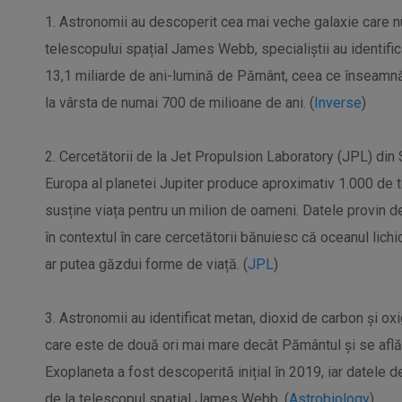
1. Astronomii au descoperit cea mai veche galaxie care nu
telescopului spațial James Webb, specialiștii au identif
13,1 miliarde de ani-lumină de Pământ, ceea ce înseamn
la vârsta de numai 700 de milioane de ani. (
Inverse
)
2. Cercetătorii de la Jet Propulsion Laboratory (JPL) din S
Europa al planetei Jupiter produce aproximativ 1.000 de t
susține viața pentru un milion de oameni. Datele provin d
în contextul în care cercetătorii bănuiesc că oceanul lich
ar putea găzdui forme de viață. (
JPL
)
3. Astronomii au identificat metan, dioxid de carbon și o
care este de două ori mai mare decât Pământul și se află
Exoplaneta a fost descoperită inițial în 2019, iar datele
de la telescopul spațial James Webb. (
Astrobiology
)