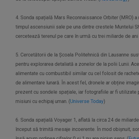
4. Sonda spațială Mars Reconnaissance Orbiter (MRO) a re
timpul ascensiunii sale pe una dintre crestele Muntelui Sh
cercetează terenul pe care în urmă cu trei miliarde de ani 
5. Cercetătorii de la Școala Politehnică din Lausanne susți
pentru explorarea detaliată a zonelor de la polii Lunii. Ac
alimentate cu combustibil similar cu cel folosit de rachete,
de alimentare lunară. În acest fel, dronele ar obține imagi
prezent cu sondele spațiale, iar fotografiile ar fi utilizate
misiuni cu echipaj uman. (
Universe Today
)
6. Sonda spațială Voyager 1, aflată la circa 24 de miliar
început să trimită mesaje incoerente. În mod obișnuit, so
însă acum ordinea cifrelor 0 și 1 nu are niciun sens. (
Futu