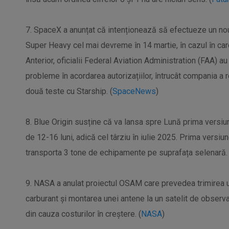
7. SpaceX a anunțat că intenționează să efectueze un nou 
Super Heavy cel mai devreme în 14 martie, în cazul în care
Anterior, oficialii Federal Aviation Administration (FAA) 
probleme în acordarea autorizațiilor, întrucât compania 
două teste cu Starship. (
SpaceNews
)
8. Blue Origin susține că va lansa spre Lună prima versiun
de 12-16 luni, adică cel târziu în iulie 2025. Prima versiu
transporta 3 tone de echipamente pe suprafața selenară. 
9. NASA a anulat proiectul OSAM care prevedea trimirea 
carburant și montarea unei antene la un satelit de observ
din cauza costurilor în creștere. (
NASA
)