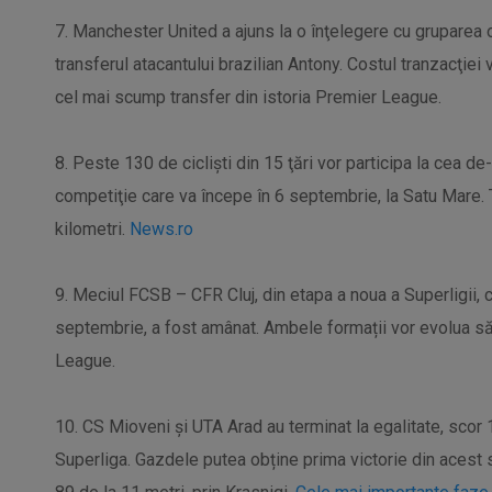
7. Manchester United a ajuns la o înţelegere cu grupare
transferul atacantului brazilian Antony. Costul tranzacţiei 
cel mai scump transfer din istoria Premier League.
8. Peste 130 de ciclişti din 15 ţări vor participa la cea de
competiţie care va începe în 6 septembrie, la Satu Mare. 
kilometri.
News.ro
9. Meciul FCSB – CFR Cluj, din etapa a noua a Superligii, 
septembrie, a fost amânat. Ambele formații vor evolua s
League.
10. CS Mioveni și UTA Arad au terminat la egalitate, scor 1
Superliga. Gazdele putea obține prima victorie din acest s