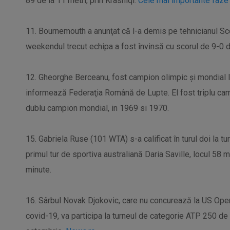
89 de la 11 metri, prin Krasniqi.
Cele mai importante faze 
11. Bournemouth a anunţat că l-a demis pe tehnicianul Sco
weekendul trecut echipa a fost învinsă cu scorul de 9-0 
12. Gheorghe Berceanu, fost campion olimpic şi mondial la l
informează Federaţia Română de Lupte. El fost triplu ca
dublu campion mondial, in 1969 si 1970.
15. Gabriela Ruse (101 WTA) s-a calificat în turul doi la 
primul tur de sportiva australiană Daria Saville, locul 58 m
minute.
16. Sârbul Novak Djokovic, care nu concurează la US Open
covid-19, va participa la turneul de categorie ATP 250 de 