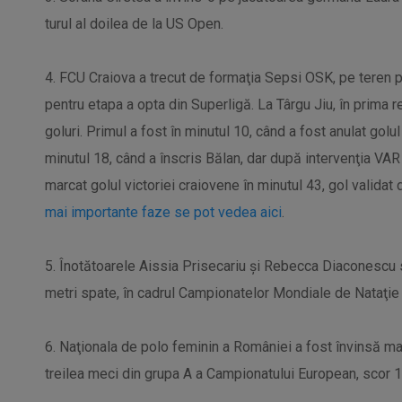
turul al doilea de la US Open.
4. FCU Craiova a trecut de formaţia Sepsi OSK, pe teren p
pentru etapa a opta din Superligă. La Târgu Jiu, în prima r
goluri. Primul a fost în minutul 10, când a fost anulat golul 
minutul 18, când a înscris Bălan, dar după intervenţia VAR 
marcat golul victoriei craiovene în minutul 43, gol validat
mai importante faze se pot vedea aici
.
5. Înotătoarele Aissia Prisecariu şi Rebecca Diaconescu s
metri spate, în cadrul Campionatelor Mondiale de Nataţie p
6. Naţionala de polo feminin a României a fost învinsă marţi
treilea meci din grupa A a Campionatului European, scor 