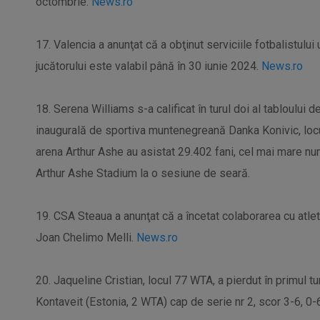
octombrie.
News.ro
17. Valencia a anunţat că a obţinut serviciile fotbalistulu
jucătorului este valabil până în 30 iunie 2024.
News.ro
18. Serena Williams s-a calificat în turul doi al tabloului 
inaugurală de sportiva muntenegreană Danka Konivic, locu
arena Arthur Ashe au asistat 29.402 fani, cel mai mare nu
Arthur Ashe Stadium la o sesiune de seară.
19. CSA Steaua a anunţat că a încetat colaborarea cu atlet
Joan Chelimo Melli.
News.ro
20. Jaqueline Cristian, locul 77 WTA, a pierdut în primul tu
Kontaveit (Estonia, 2 WTA) cap de serie nr 2, scor 3-6, 0-6