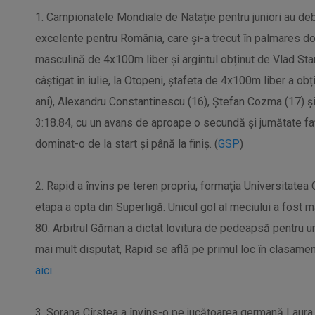
1. Campionatele Mondiale de Natație pentru juniori au debu
excelente pentru România, care și-a trecut în palmares do
masculină de 4x100m liber și argintul obținut de Vlad Sta
câștigat în iulie, la Otopeni, ștafeta de 4x100m liber a ob
ani), Alexandru Constantinescu (16), Ștefan Cozma (17) și 
3:18.84, cu un avans de aproape o secundă și jumătate faț
dominat-o de la start și până la finiș. (
GSP
)
2. Rapid a învins pe teren propriu, formaţia Universitatea 
etapa a opta din Superligă. Unicul gol al meciului a fost m
80. Arbitrul Găman a dictat lovitura de pedeapsă pentru un
mai mult disputat, Rapid se află pe primul loc în clasame
aici
.
3. Sorana Cîrstea a învins-o pe jucătoarea germană Laura S