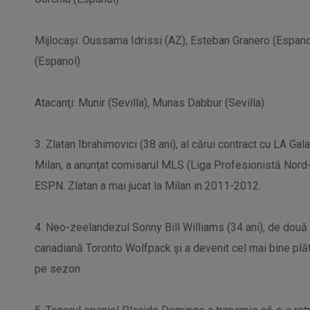
Mijlocaşi: Oussama Idrissi (AZ), Esteban Granero (Espa
(Espanol)
Atacanţi: Munir (Sevilla), Munas Dabbur (Sevilla).
3. Zlatan Ibrahimovici (38 ani), al cărui contract cu LA G
Milan, a anunţat comisarul MLS (Liga Profesionistă Nord-a
ESPN. Zlatan a mai jucat la Milan in 2011-2012.
4. Neo-zeelandezul Sonny Bill Williams (34 ani), de două
canadiană Toronto Wolfpack şi a devenit cel mai bine plăt
pe sezon.