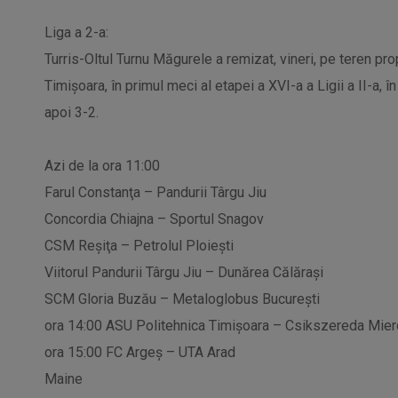
Liga a 2-a:
Turris-Oltul Turnu Măgurele a remizat, vineri, pe teren pro
Timişoara, în primul meci al etapei a XVI-a a Ligii a II-a, 
apoi 3-2.
Azi de la ora 11:00
Farul Constanţa – Pandurii Târgu Jiu
Concordia Chiajna – Sportul Snagov
CSM Reşiţa – Petrolul Ploieşti
Viitorul Pandurii Târgu Jiu – Dunărea Călăraşi
SCM Gloria Buzău – Metaloglobus Bucureşti
ora 14:00 ASU Politehnica Timişoara – Csikszereda Mier
ora 15:00 FC Argeş – UTA Arad
Maine