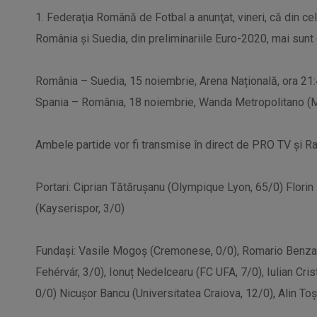
1. Federaţia Română de Fotbal a anunţat, vineri, că din ce
România şi Suedia, din preliminariile Euro-2020, mai sunt
România – Suedia, 15 noiembrie, Arena Națională, ora 21
Spania – România, 18 noiembrie, Wanda Metropolitano (M
Ambele partide vor fi transmise în direct de PRO TV și Ra
Portari: Ciprian Tătărușanu (Olympique Lyon, 65/0) Florin 
(Kayserispor, 3/0)
Fundași: Vasile Mogoș (Cremonese, 0/0), Romario Benzar
Fehérvár, 3/0), Ionuț Nedelcearu (FC UFA, 7/0), Iulian Cri
0/0) Nicușor Bancu (Universitatea Craiova, 12/0), Alin To