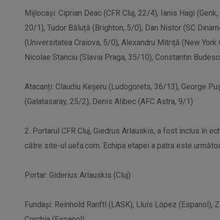
Mijlocași: Ciprian Deac (CFR Cluj, 22/4), Ianis Hagi (Gen
20/1), Tudor Băluță (Brighton, 5/0), Dan Nistor (SC Dina
(Universitatea Craiova, 5/0), Alexandru Mitriță (New York 
Nicolae Stanciu (Slavia Praga, 35/10), Constantin Budesc
Atacanți: Claudiu Keșeru (Ludogorets, 36/13), George Pu
(Galatasaray, 25/2), Denis Alibec (AFC Astra, 9/1)
2. Portarul CFR Cluj, Giedrus Arlauskis, a fost inclus în e
către site-ul uefa.com. Echipa etapei a patra este următo
Portar: Giderius Arlauskis (Cluj)
Fundaşi: Reinhold Ranftl (LASK), Lluís López (Espanol),
Corchia (Espanol)