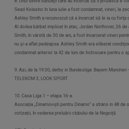
8. Unul dintre bărbaţii care au încercat să îi jefuiască e f
Sead Kolasinc în luna iulie a fost condamnat, vineri, la ze
Ashley Smith a recunoscut că a încercat să le ia cu forţa 
Al doilea bărbat implicat în atac, Jordan Northover, 26 de an
Smith, în vârstă de 30 de ani, a fost încarcerat vineri pen
nu şi-a aflat pedeapsa. Ashley Smith era eliberat condiţion
condamnat anterior la 42 de luni de închisoare pentru o 
9. Azi, de la 19:30, derby in Bundesliga: Bayern Munchen
TELEKOM 3, LOOK SPORT.
10. Casa Liga 1 – etapa 16-a:
Asociația „Dinamoviști pentru Dinamo” a strâns in 48 de 
cotizații, în vederea preluării clubului de la Negoiță.