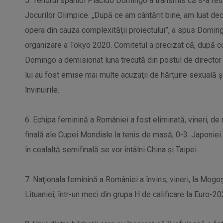
5. Tenorul spaniol Placido Domingo a transmis că s-a re
Jocurilor Olimpice. „După ce am cântărit bine, am luat dec
opera din cauza complexităţii proiectului”, a spus Doming
organizare a Tokyo 2020. Comitetul a precizat că, după con
Domingo a demisionat luna trecută din postul de director
lui au fost emise mai multe acuzaţii de hărţuire sexuală ş
învinuirile.
6. Echipa feminină a României a fost eliminată, vineri, de 
finală ale Cupei Mondiale la tenis de masă, 0-3. Japoniei 
în cealaltă semifinală se vor întâlni China şi Taipei.
7. Naţionala feminină a României a învins, vineri, la Mogo
Lituaniei, într-un meci din grupa H de calificare la Euro-20