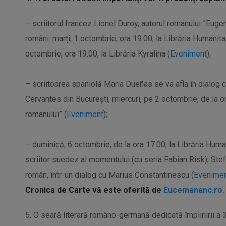
– scriitorul francez Lionel
Duroy
, autorul romanului ”Eugeni
români: marți, 1 octombrie, ora 19.00, la Librăria Humanita
octombrie, ora 19.00, la Librăria
Kyralina
(
Eveniment
);
–
scriitoarea spaniolă Maria
Dueñas
se va afla în dialog 
Cervantes din București, miercuri, pe 2 octombrie, de la
romanului” (
Eveniment
);
–
duminică, 6 octombrie, de la ora 17.00, la Librăria Huma
scriitor suedez al momentului (cu seria Fabian
Risk
), Ste
român, într-un dialog cu Marius Constantinescu (
Evenime
Cronica de Carte vă este oferită de
Eucemananc.ro.
5. O seară literară româno-germană dedicată împlinirii a 3