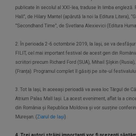
publicate în secolul al XXI-lea, traduse în limba engleză. 
Hall
”, de
Hilary
Mantel (apărută la noi la Editura Litera), ”
G
”
Secondhand
Time”, de Svetlana
Alexievici
(Editura Human
2. În perioada 2-6 octombrie 2019, la Iași, se va desfășura
FILIT, cel mai important festival de acest gen din România.
scriitori precum Richard Ford (SUA), Mihail
Șîșkin
(Rusia)
(Franța). Programul complet îl găsiți pe site-ul festivalului
3. Tot la Iași, în aceeași perioadă va avea loc Târgul de C
Atrium Palas Mall Iași. La acest eveniment, aflat la a cin
din România și Republica Moldova și vor susține conferin
Mureșan. (
Ziarul de Iași
)
4. Trei autori străini importanți vor fi prezenți săptă