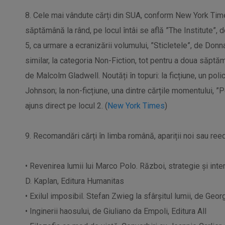
8. Cele mai vândute cărți din SUA, conform New York Tim
săptămână la rând, pe locul întâi se află ”The Institute”, 
5, ca urmare a ecranizării volumului, ”Sticletele”, de
Donn
similar, la categoria Non-Fiction, tot pentru a doua săptăm
de Malcolm Gladwell. Noutăți în topuri: la ficțiune, un
polic
Johnson; la non-ficțiune, una dintre cărțile momentului,
ajuns direct pe locul 2. (
New York Times
)
9. Recomandări cărți în limba română, apariții noi sau reedi
•
Revenirea lumii lui
Marco
Polo. Război, strategie și int
D. Kaplan, Editura Humanitas
•
Exilul imposibil. Stefan
Zwieg
la sfârșitul lumii, de Geo
•
Inginerii haosului, de
Giuliano
da Empoli, Editura
All