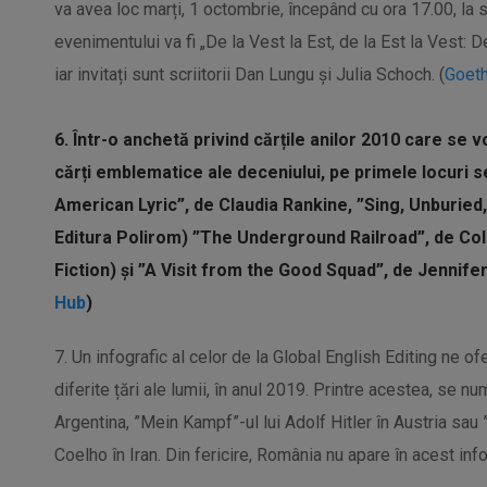
va avea loc marți, 1 octombrie, începând cu ora 17.00, la 
evenimentului va fi „De la Vest la Est, de la Est la Vest: 
iar invitați sunt scriitorii Dan Lungu și Julia
Schoch
. (
Goet
6. Într-o anchetă privind cărțile anilor 2010 care se vo
cărți emblematice ale deceniului, pe primele locuri s
American
Lyric
”, de Claudia
Rankine
, ”
Sing
,
Unburied
Editura Polirom) ”The Underground
Railroad
”, de
Co
Fiction
) și ”A
Visit
from
the
Good
Squad
”, de Jennife
Hub
)
7. Un
infografic
al celor de la Global English
Editing
ne ofe
diferite țări ale lumii, în anul 2019. Printre acestea, se n
Argentina, ”
Mein
Kampf
”-
ul
lui Adolf Hitler în Austria sau 
Coelho
în Iran. Din fericire, România nu apare în acest
inf