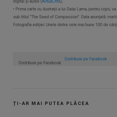
digital și audio (
ActuaLitte
);
•
Prima carte cu ilustrații a lui Dalai Lama, pentru copii, va
sub titlul ”The
Seed
of
Compassion
”. Data anunțată: mart
Fotografia ediției: Unele dintre cele mai bune 100 de cărț
Distribuie pe Facebook
Distribuie pe Facebook:
ȚI-AR MAI PUTEA PLĂCEA