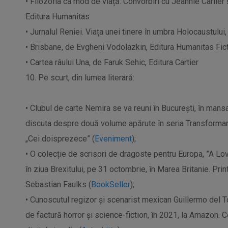
•
Filozofia ca mod de viață. Convorbiri cu
Jeannie
Carlier
ș
Editura Humanitas
•
Jurnalul Reniei. Viața unei tinere în umbra Holocaustului,
•
Brisbane, de Evgheni
Vodolazkin
, Editura Humanitas
Fic
•
Cartea râului Una, de
Faruk
Sehic
, Editura Cartier
10. Pe scurt, din lumea literară:
•
Clubul de carte Nemira se va reuni în București, în mansa
discuta despre două volume apărute în seria Transformar
„Cei doisprezece” (
Eveniment
);
•
O colecție de scrisori de dragoste pentru Europa, ”A L
în ziua
Brexitului
, pe 31 octombrie, în Marea Britanie. Pri
Sebastian
Faulks
(
BookSeller
);
•
Cunoscutul regizor și scenarist mexican Guillermo
del
T
de factură horror și science-fiction, în 2021, la Amazon. C