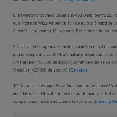
8. Travelator propune o vacanță în Abu Dhabi pentru 221 
dus-întors cu Wizz Air pentru 131 de euro și 5 nopți de c
Rawdah Hotel pentru 181 de euro. Perioada călătoriei est
9. În Uniunea Europeană au avut loc anul trecut 6,3 milio
puține comparativ cu 2019, ultimul an pre-pandemic. Cel 
Amsterdam (453.000 de zboruri), urmat de Charles de Gaul
Frankfurt (427.000 de zboruri). (
Eurostat
)
10. Compania low-cost Wizz Air a transportat circa 53% d
au călătorit anul trecut spre și dinspre România, astfel 
companie aerină care activează în România. (
Boarding P