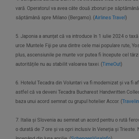
vară. Operatorul va avea câte două zboruri pe săptămână 
săptămână spre Milano (Bergamo). (
Airlines Travel
)
5. Japonia a anunțat că va introduce în 1 iulie 2024 o taxă
urce Muntele Fiji pe una dintre cele mai populare rute, Yos
plus, ascensiunile pe munte vor putea fi începute cel târz
autoritățile nu au stabilit valoarea taxei. (
TimeOut
)
6. Hotelul Tecadra din Voluntari va fi modernizat și va fi a
astfel că va deveni Tecadra Bucharest Handwritten Colle
baza unui acord semnat cu grupul hotelier Accor. (
Traveli
7. Italia și Slovenia au semnat un acord pentru o rută fero
o durată de 7 ore și va opri inclusiv în Veneția și Trieste
începând din luna aprilie. (
SchengenVisaInfo
)