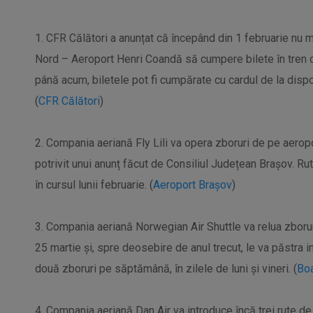
1. CFR Călători a anunțat că începând din 1 februarie nu m
Nord – Aeroport Henri Coandă să cumpere bilete în tren de 
până acum, biletele pot fi cumpărate cu cardul de la dispo
(
CFR Călători
)
2. Compania aeriană Fly Lili va opera zboruri de pe aerop
potrivit unui anunț făcut de Consiliul Județean Brașov. Rut
în cursul lunii februarie. (
Aeroport Brașov
)
3. Compania aeriană Norwegian Air Shuttle va relua zborur
25 martie și, spre deosebire de anul trecut, le va păstra i
două zboruri pe săptămână, în zilele de luni și vineri. (
Bo
4. Compania aeriană Dan Air va introduce încă trei rute d