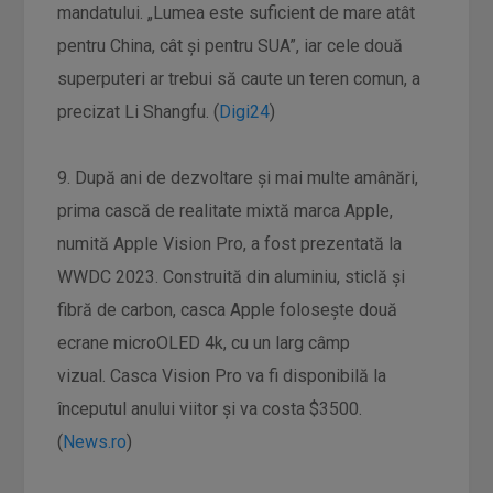
mandatului. „Lumea este suficient de mare atât
pentru China, cât și pentru SUA”, iar cele două
superputeri ar trebui să caute un teren comun, a
precizat Li Shangfu. (
Digi24
)
9. După ani de dezvoltare şi mai multe amânări,
prima cască de realitate mixtă marca Apple,
numită Apple Vision Pro, a fost prezentată la
WWDC 2023. Construită din aluminiu, sticlă şi
fibră de carbon, casca Apple foloseşte două
ecrane microOLED 4k, cu un larg câmp
vizual. Casca Vision Pro va fi disponibilă la
începutul anului viitor şi va costa $3500.
(
News.ro
)