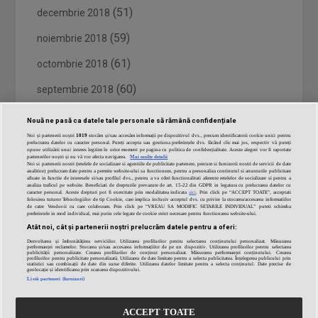
(51)
decembrie 2018
(59)
noiembrie 2018
(61)
octombrie 2018
(60)
septembrie 2018
(62)
august 2018
Nouă ne pasă ca datele tale personale să rămână confidențiale
Noi și partenerii noștri
1019
stocăm și/sau accesăm informații pe dispozitivul dvs., precum identificatorii cookie unici pentru
(62)
iulie 2018
prelucrarea datelor cu caracter personal. Puteți accepta sau gestiona preferințele dvs. făcând clic mai jos, respectiv vă puteți
opune utilizării unui interes legitim în orice moment pe pagina cu politica de confidențialitate. Aceste alegeri vor fi raportate
partenerilor noștri și nu vă vor afecta navigarea.
Mai multe detalii
(26)
iunie 2018
Noi si partenerii nostri (retelele de socializare si agentiile de publicitate partenere, precum si furnizorii nostri de servicii de date
analitice) prelucram date pentru a permite website-ului sa functioneze, pentru a personaliza continutul si anunturile publicitare
afisate in functie de interesele si/sau profilul dvs., pentru a va oferi functionalitati aferente retelelor de socializare si pentru a
analiza traficul pe website. Beneficiati de drepturile prevazute de art. 15-22 din GDPR in legatura cu prelucrarea datelor cu
caracter personal. Aceste drepturi pot fi exercitate prin modalitatea indicata
aici
. Prin click pe “ACCEPT TOATE”, acceptati
folosirea tuturor Tehnologiilor de tip Cookie, care implica inclusiv acceptul dvs. cu privire la stocarea/accesarea informatiilor
de catre Vendor-ii cu care colaboram. Prin click pe “VREAU SA MODIFIC SETARILE INDIVIDUAL” puteti schimba
preferintele in mod individual, mai putin cele legate de cookie strict necesare pentru functionarea website-ului.
Atât noi, cât și partenerii noștri prelucrăm datele pentru a oferi:
Dezvoltarea și îmbunătățirea serviciilor. Utilizarea profilurilor pentru selectarea conținutului personalizat. Măsurarea
performanței reclamelor. Stocarea și/sau accesarea informațiilor de pe un dispozitiv. Utilizarea profilurilor pentru selectarea
publicității personalizate. Crearea profilurilor de conținut personalizat. Măsurarea performanței conținutului. Crearea
profilurilor pentru publicitate personalizată. Utilizarea de date limitate pentru a selecta publicitatea. Înțelegerea publicului prin
statistici sau combinații de date din surse diferite. Utilizarea datelor limitate pentru a selecta conținutul. Date precise de
geolocație și identificarea prin scanarea dispozitivului.
Listă parteneri (furnizori)
ACCEPT TOATE