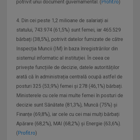
potrivit unui document guvernamental. (
Profit.ro
)
4. Din cei peste 1,2 milioane de salariați ai
statului, 743.974 (61,5%) sunt femei, iar 465.529
bărbați (38,5%), potrivit datelor furnizate de către
Inspecția Muncii (IM) în baza înregistrărilor din
sistemul informatic al instituției. În ceea ce
privește funcțiile de decizie, datele autorităților
arată că în administrația centrală ocupă astfel de
posturi 325 (53,9%) femei și 278 (46,1%) bărbați.
Ministerele cu cele mai multe femei în posturi de
decizie sunt Sănătate (81,3%), Muncă (75%) și
Finanțe (69,8%), iar cele cu cei mai mulți bărbați
Apărare (68,2%), MAI (68,2%) și Energie (63,6%).
(
Profit.ro
)