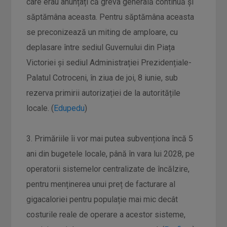
care erau anunțați că greva generală continuă și
săptămâna aceasta. Pentru săptămâna aceasta
se preconizează un miting de amploare, cu
deplasare între sediul Guvernului din Piața
Victoriei și sediul Administrației Prezidențiale-
Palatul Cotroceni, în ziua de joi, 8 iunie, sub
rezerva primirii autorizației de la autoritățile
locale. (
Edupedu
)
3. Primăriile îi vor mai putea subvenționa încă 5
ani din bugetele locale, până în vara lui 2028, pe
operatorii sistemelor centralizate de încălzire,
pentru menținerea unui preț de facturare al
gigacaloriei pentru populație mai mic decât
costurile reale de operare a acestor sisteme,