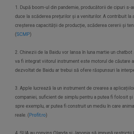
1. După boom-ul din pandemie, producătorii de cipuri s-au
duce la scăderea prețurilor și a veniturilor. A contribuit l
creșterea capacității de producție, scăderea cererii și te
(
SCMP
)
2. Chinezii de la Baidu vor lansa în luna martie un chatbot
va fi integrat viitorul instrument este motorul de căutare 
dezvoltat de Baidu ar trebui să ofere răspunsuri la interpe
3. Apple lucrează la un instrument de crearea a aplicațiil
companiei, suficient de simplu pentru a putea fi folosit și de
spre exemplu, ar putea fi construit un mediu în care anima
reale. (
Profit.ro
)
4. SUA au convins Olanda și Japonia să impună restricții 