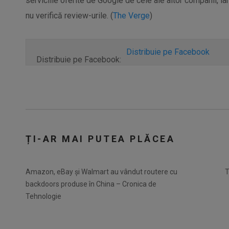
serviciile oferite de Google de cele ale altor companii, i
nu verifică review-urile. (
The Verge
)
Distribuie pe Facebook
Distribuie pe Facebook:
ȚI-AR MAI PUTEA PLĂCEA
Amazon, eBay și Walmart au vândut routere cu
T
backdoors produse în China – Cronica de
Tehnologie