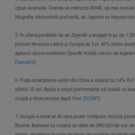
cipuri avansate. Olanda va interzice ASML să mai livreze
litografie ultravioletă profundă, iar Japonia va impune rest
5. În ultima jumătate de an, OpenAI a angajat în jur de 1.00
precum America Latină și Europa de Est. 40% dintre aceșt
ajutorul cărora modelele OpenAI învăță sarcini de inginer
(
Semafor
)
6. Piața smartphone-urilor din China a scăzut cu 14% YoY în
ultimii 10 ani. Apple a reușit performanța să scadă cu doar
ocupă a doua poziție după Vivo. (
SCMP
)
7. Google a creat un AI care poate compune muzică pornin
fluierat. Antrenat cu o bază de date de 280.000 de ore de 
public, deoarece Google se teme de posibile încălcări ale 