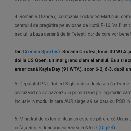
4. România, Olanda și compania Lockheed Martin au semnat
centrului de pregătire pe avioane de luptă F-16. Va fi un c
sediul la baza aeriană de la Fetești, dar de care vor benefic
Din
Cronica Sportivă
: Sorana Cîrstea, locul 30 WTA şi 
doi la US Open, ultimul grand slam al anului. Ea a tre
americană Kayla Day (91 WTA), scor 6-2, 6-3, după un
5. Deputatul PNL Robert Sighiartău a declarat că el ved
precizând că se bazează în primul rând pe legăturile care
inclusiv în modul în care AUR alege să se bată cu PSD în te
6. Ministrul de externe lituanian este de părere că Ucraina
în fața Rusiei doar prin aderarea la NATO. (
Digi24
)