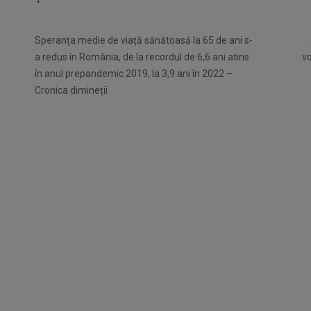
Speranța medie de viață sănătoasă la 65 de ani s-
a redus în România, de la recordul de 6,6 ani atins
v
în anul prepandemic 2019, la 3,9 ani în 2022 –
Cronica dimineții