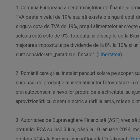
1. Comisia Europeană a cerut miniștrilor de finanțe și p
TVA peste nivelul de 19% sau să existe o singură cotă 
singură cotă de TVA de 19%, prețul alimentelor ar crește
actuala cotă este de 9%. Totodată, în discuțiile de la Bru
majorarea impozitului pe dividende de la 8% la 10% și un 
sunt considerate „paradisuri fiscale”. (
Libertatea
)
2. Românii care și-au instalat panouri solare pe acoperișu
surplusul de producție al instalațiilor lor fotovoltaice în 
prin autoconsum a nevoilor proprii de electricitate, au aj
aprovizionării cu curent electric a țării la iarnă, reiese din
3. Autoritatea de Supraveghere Financiară (ASF) vrea să 
prețurilor RCA cu încă 3 luni, până la 10 ianuarie 2024, mot
polițele RCA ale Euroins, asigurător aflat în faliment. (
Hot