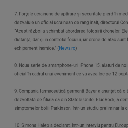
7. Forţele ucrainene de apărare şi securitate pierd în me
dezvăluie un oficial ucrainean de rang înalt, directorul Co
”Acest război a schimbat abordarea folosirii dronelor. Ele
distanţă, dar şi în controlul focului, iar drone de atac sunt
echipament inamice.” (
News.ro
)
8. Noua serie de smartphone-uri iPhone 15, alături de no
oficial în cadrul unui eveniment ce va avea loc pe 12 sept
9. Compania farmaceutică germană Bayer a anunţat că o 
dezvoltată de filiala sa din Statele Unite, BlueRock, a d
simptomelor bolii Parkinson, într-un studiu preliminar la ca
10. Simona Halep a declarat, într-un interviu pentru Eurosp