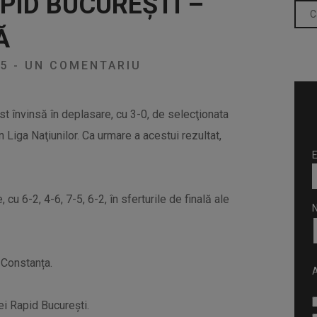
APID BUCUREȘTI –
Ă
25
-
UN COMENTARIU
st învinsă în deplasare, cu 3-0, de selecţionata
in Liga Naţiunilor. Ca urmare a acestui rezultat,
E
cu 6-2, 4-6, 7-5, 6-2, în sferturile de finală ale
l Constanța.
A
ei Rapid București.