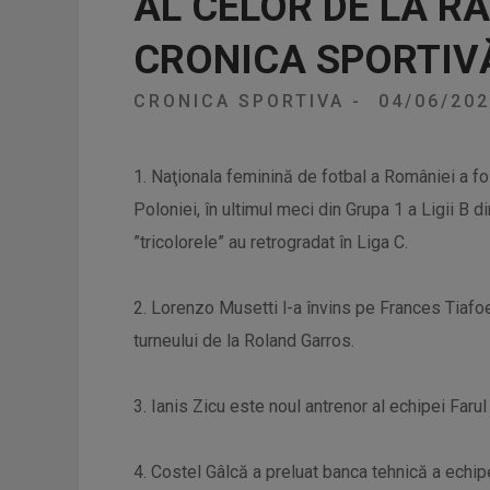
AL CELOR DE LA R
CRONICA SPORTIV
CRONICA SPORTIVA
-
04/06/20
1. Naţionala feminină de fotbal a României a fo
Poloniei, în ultimul meci din Grupa 1 a Ligii B d
”tricolorele” au retrogradat în Liga C.
2. Lorenzo Musetti l-a învins pe Frances Tiafoe, 
turneului de la Roland Garros.
3. Ianis Zicu este noul antrenor al echipei Faru
4. Costel Gâlcă a preluat banca tehnică a echip