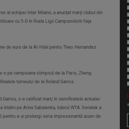
or al echipei Inter Milano, a anunţat marţi clubul din
itoare cu 5-0 în finala Ligii Campionilorîn faţa
ane de euro de la Al-Hilal pentru Theo Hernandez.
ns-o pe campioana olimpică de la Paris, Zheng
ifinalele turneului de la Roland Garros.
!
 Garros, s-a calificat marţi în semifinalele actualei
va întâlni pe Arina Sabalenka, liderul WTA. Swiatek a
 7-5 pentru a-şi prelungi seria impresionantă acum de