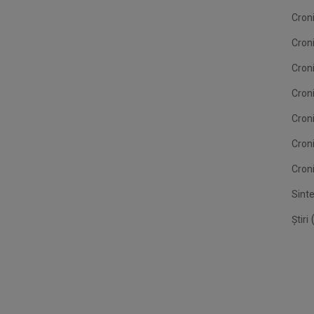
Croni
Cron
Croni
Croni
Cron
Cron
Croni
Sint
(
Știri