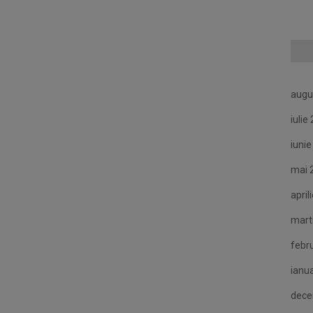
augu
iulie
iuni
mai 
april
mart
febr
ianu
dece