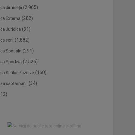
(2.965)
ca dimineții
(282)
ica Externa
(31)
ca Juridica
(1.882)
ca serii
(291)
ica Spatiala
(2.526)
ica Sportiva
(160)
ca Știrilor Pozitive
(34)
eza saptamanii
12)