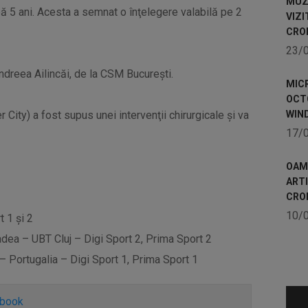
MUZE
ă 5 ani. Acesta a semnat o înţelegere valabilă pe 2
VIZI
CRO
23/
Andreea Ailincăi, de la CSM Bucureşti.
MICR
OCTO
City) a fost supus unei intervenţii chirurgicale şi va
WIN
17/
OAME
ART
CRO
10/
 1 și 2
ea – UBT Cluj – Digi Sport 2, Prima Sport 2
Portugalia – Digi Sport 1, Prima Sport 1
ebook