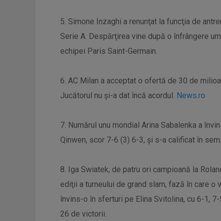
5. Simone Inzaghi a renunţat la funcţia de antren
Serie A. Despărţirea vine după o înfrângere umil
echipei Paris Saint-Germain.
6. AC Milan a acceptat o ofertă de 30 de milio
Jucătorul nu şi-a dat încă acordul.
News.ro
7. Numărul unu mondial Arina Sabalenka a învi
Qinwen, scor 7-6 (3) 6-3, şi s-a calificat în sem
8. Iga Swiatek, de patru ori campioană la Roland
ediţii a turneului de grand slam, fază în care o 
învins-o în sferturi pe Elina Svitolina, cu 6-1,
26 de victorii.