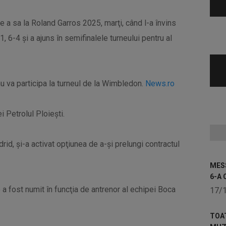
e a sa la Roland Garros 2025, marţi, când l-a învins
 6-4 şi a ajuns în semifinalele turneului pentru al
nu va participa la turneul de la Wimbledon.
News.ro
i Petrolul Ploieşti.
drid, şi-a activat opţiunea de a-şi prelungi contractul
MESS
6-A 
a fost numit în funcţia de antrenor al echipei Boca
17/
TOA