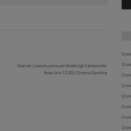
Cron
Cron
Razvan Lucescu joaca azi finala Ligii Campionilor
Asiei (ora 12:00) I Cronica Sportiva
Cron
Cron
Cron
Cron
Cron
Cron