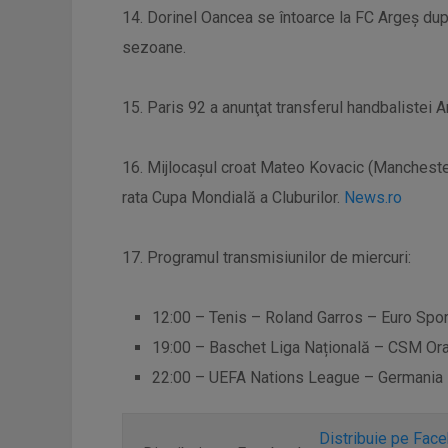
14. Dorinel Oancea se întoarce la FC Argeş dup
sezoane.
15. Paris 92 a anunţat transferul handbalistei 
16. Mijlocașul croat Mateo Kovacic (Manchester 
rata Cupa Mondială a Cluburilor.
News.ro
17. Programul transmisiunilor de miercuri:
12:00 – Tenis – Roland Garros – Euro Sport
19:00 – Baschet Liga Națională – CSM Orad
22:00 – UEFA Nations League – Germania – 
Distribuie pe Fac