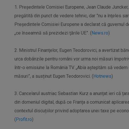
1. Preşedintele Comisiei Europene, Jean Claude Juncker
pregătită din punct de vedere tehnic, dar ”nu a înţeles sar
Preşedintele Comisiei Europene a declarat că guvernul de 
„ce înseamnă să prezidezi ţările UE”. (
News.ro
)
2. Ministrul Finanţelor, Eugen Teodorovici, a avertizat b
urca dobânzile pentru români vor urma noi măsuri împotriva
într-o emisiune la România TV. „Abia aşteptăm să vedem u
măsuri”, a susținut Eugen Teodorovici. (
Hotnews
)
3. Cancelarul austriac Sebastian Kurz a anunțat ieri că țar
din domeniul digital, după ce Franța a comunicat aplicarea 
contextul discuțiilor privind adoptarea unei taxe pe econom
(
Profit.ro
)