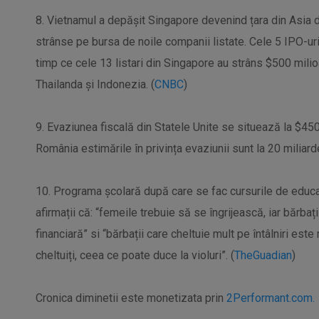
8. Vietnamul a depășit Singapore devenind țara din Asia 
strânse pe bursa de noile companii listate. Cele 5 IPO-uri
timp ce cele 13 listari din Singapore au strâns $500 mili
Thailanda și Indonezia. (
CNBC
)
9. Evaziunea fiscală din Statele Unite se situează la $45
România estimările în privința evaziunii sunt la 20 miliard
10. Programa școlară după care se fac cursurile de educ
afirmații că: “femeile trebuie să se îngrijească, iar bărba
financiară” si “bărbații care cheltuie mult pe întâlniri es
cheltuiți, ceea ce poate duce la violuri”. (
TheGuadian
)
Cronica diminetii este monetizata prin
2Performant.com.