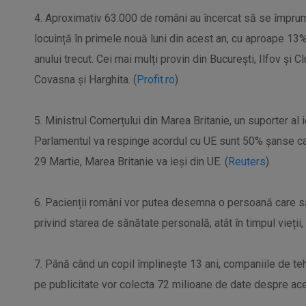
4. Aproximativ 63.000 de români au încercat să se împrum
locuință în primele nouă luni din acest an, cu aproape 13%
anului trecut. Cei mai mulți provin din București, Ilfov și Cl
Covasna și Harghita. (
Profit.ro
)
5. Ministrul Comerțului din Marea Britanie, un suporter al i
Parlamentul va respinge acordul cu UE sunt 50% șanse ca B
29 Martie, Marea Britanie va ieși din UE. (
Reuters
)
6. Pacienții români vor putea desemna o persoană care să
privind starea de sănătate personală, atât în timpul vieții,
7. Până când un copil împlinește 13 ani, companiile de t
pe publicitate vor colecta 72 milioane de date despre ace