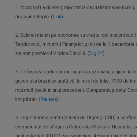
1. Microsoft a devenit, raportat la capitalizarea pe burs
depășind Apple. (
Link
)
2. Salariul minim pe economie va creşte, cel mai probabil,
Teodorovici, ministrul Finanțelor, şi nu de la 1 decembrie 
anunțat premierul Viorica Dăncilă. (
Digi24
)
3. Defrișarea pădurilor din jungla amazoniană a ajuns la cel
guvernului brazilian arată că, la nivel de Iulie, 7900 de k
mai mult decât în anul precedent. Comparativ, județul Co
km pătrați. (
Reuters
)
4. Inspectoratul pentru Situaţii de Urgenţă (ISU) a confir
evenimentul de sfinţire a Catedralei Mântuirii Neamului, 
sunt aşteptaţi 30.000 de credincioşi. Acţiunea fiind în afa