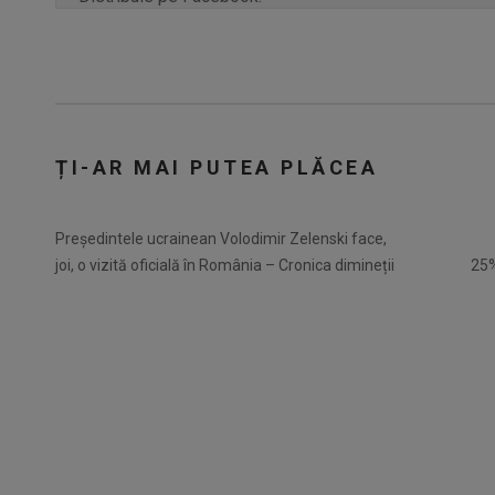
ȚI-AR MAI PUTEA PLĂCEA
Preşedintele ucrainean Volodimir Zelenski face,
joi, o vizită oficială în România – Cronica dimineții
25%