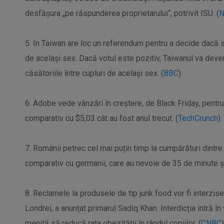
desfăşura „pe răspunderea proprietarului“, potrivit ISU. (
N
5. In Taiwan are loc un referendum pentru a decide dacă 
de același sex. Dacă votul este pozitiv, Taiwanul va deve
căsătoriile între cupluri de același sex. (
BBC
)
6. Adobe vede vânzări în creștere, de Black Friday, pentru 
comparativ cu $5,03 cât au fost anul trecut. (
TechCrunch
)
7. Românii petrec cel mai puțin timp la cumpărături dintre
comparativ cu germanii, care au nevoie de 35 de minute ș
8. Reclamele la produsele de tip junk food vor fi interzise
Londrei, a anunțat primarul Sadiq Khan. Interdicția intră în 
menită să reducă rata obezității în rândul copiilor. (
CNBC
)