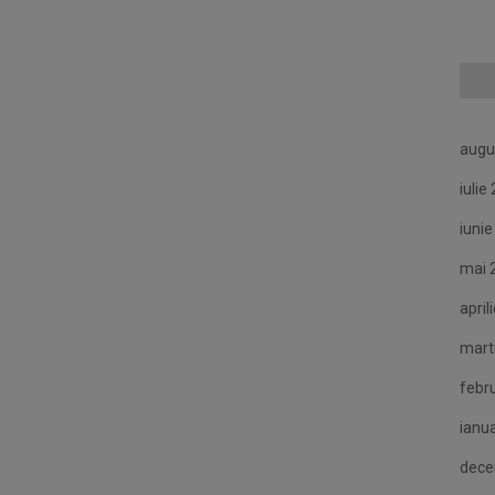
augu
iulie
iuni
mai 
april
mart
febr
ianu
dece