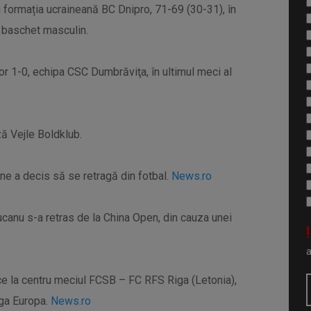
u formația ucraineană BC Dnipro, 71-69 (30-31), în
a baschet masculin.
or 1-0, echipa CSC Dumbrăviţa, în ultimul meci al
ză Vejle Boldklub.
dane a decis să se retragă din fotbal.
News.ro
anu s-a retras de la China Open, din cauza unei
!
ce la centru meciul FCSB – FC RFS Riga (Letonia),
iga Europa.
News.ro