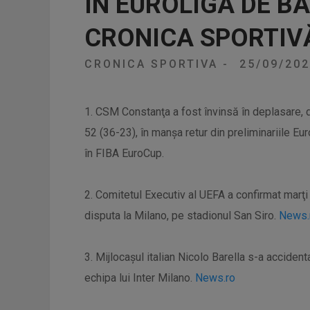
ÎN EUROLIGA DE B
CRONICA SPORTIV
CRONICA SPORTIVA
-
25/09/20
1. CSM Constanţa a fost învinsă în deplasare,
52 (36-23), în manşa retur din preliminariile Eu
în FIBA EuroCup.
2. Comitetul Executiv al UEFA a confirmat marţi 
disputa la Milano, pe stadionul San Siro.
News.
3. Mijlocaşul italian Nicolo Barella s-a accident
echipa lui Inter Milano.
News.ro