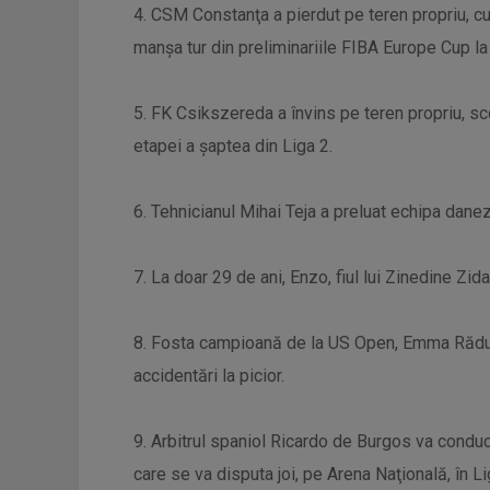
4. CSM Constanţa a pierdut pe teren propriu, c
manşa tur din preliminariile FIBA Europe Cup l
5. FK Csikszereda a învins pe teren propriu, sc
etapei a şaptea din Liga 2.
6. Tehnicianul Mihai Teja a preluat echipa dane
7. La doar 29 de ani, Enzo, fiul lui Zinedine Zi
8. Fosta campioană de la US Open, Emma Răduc
accidentări la picior.
9. Arbitrul spaniol Ricardo de Burgos va condu
care se va disputa joi, pe Arena Naţională, în L