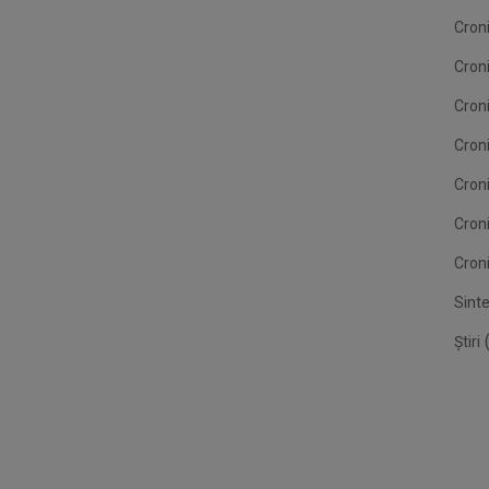
Croni
Cron
Croni
Croni
Cron
Cron
Croni
Sint
(
Știri