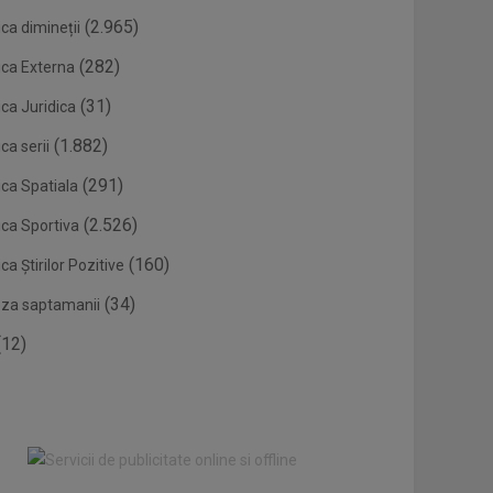
(2.965)
ca dimineții
(282)
ica Externa
(31)
ca Juridica
(1.882)
ca serii
(291)
ica Spatiala
(2.526)
ica Sportiva
(160)
ca Știrilor Pozitive
(34)
eza saptamanii
12)