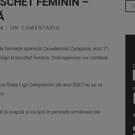
ASCHET FEMININ –
Ă
24
-
UN COMENTARIU
 de formaţia spaniolă Casademont Zaragoza, scor 71-
roligii la baschet feminin. Dobrogencele vor continua
E
că finala Ligii Campionilor din anul 2027 nu se va
ro
at la coapsă şi va lipsi în perioada următoare din
A