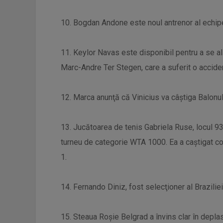
10. Bogdan Andone este noul antrenor al echipe
11. Keylor Navas este disponibil pentru a se al
Marc-Andre Ter Stegen, care a suferit o acciden
12. Marca anunţă că Vinicius va câştiga Balonul
13. Jucătoarea de tenis Gabriela Ruse, locul 93
turneu de categorie WTA 1000. Ea a caștigat co
1.
14. Fernando Diniz, fost selecţioner al Brazilie
15. Steaua Roşie Belgrad a învins clar în deplas