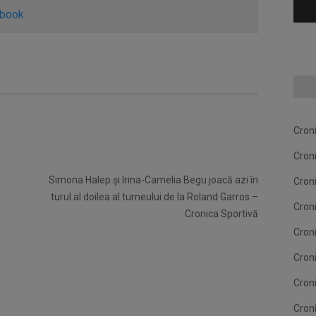
ebook
Cron
Cron
Simona Halep şi Irina-Camelia Begu joacă azi în
Cron
turul al doilea al turneului de la Roland Garros –
Cron
Cronica Sportivă
Cron
Cron
Cron
Cron