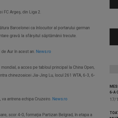
i FC Argeş, din Liga 2.
ătura Barcelonei ca înlocuitor al portarului german
tare gravă la sfârşitul săptămânii trecute.
 de Aur în acest an.
News.ro
 mondial, a acces pe tabloul principal la China Open,
ntra chinezoaicei Jia-Jing Lu, locul 261 WTA, 6-3, 6-
MESS
6-A 
i, va antrena echipa Cruzeiro.
News.ro
17/
TOA
are, scor 4-0, formaţia Partizan Belgrad, în etapa a