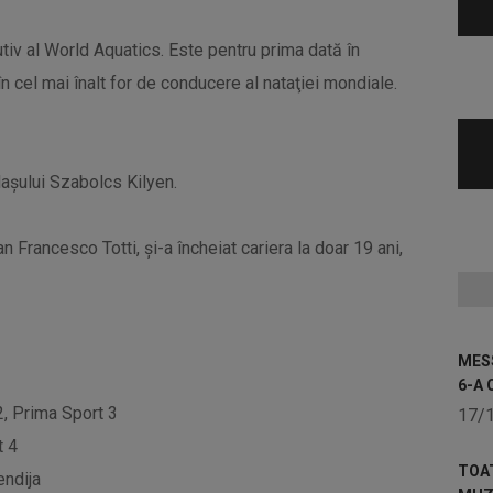
tiv al World Aquatics. Este pentru prima dată în
n cel mai înalt for de conducere al nataţiei mondiale.
daşului Szabolcs Kilyen.
lian Francesco Totti, şi-a încheiat cariera la doar 19 ani,
MESS
6-A 
2, Prima Sport 3
17/
t 4
TOA
ndija