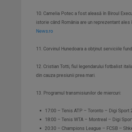
10. Camelia Potec a fost aleasă în Biroul Execu
istorie când România are un reprezentant ales î
News.ro
11. Corvinul Hunedoara a obţinut serviciile fun
12. Cristian Totti, fiul legendarului fotbalist ita
din cauza presiunii prea mari.
13. Programul transmisiunilor de miercuri:
17:00 – Tenis ATP – Toronto – Digi Sport 
18:00 – Tenis WTA – Montreal – Digi Spor
20:30 – Champions League – FCSB – Shke