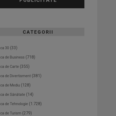
PUBLICITATE
CATEGORII
(33)
ica 30
(718)
ica de Business
(355)
ica de Carte
(381)
ica de Divertisment
(128)
ica de Mediu
(14)
ica de Sănătate
(1.728)
ica de Tehnologie
(279)
ica de Turism