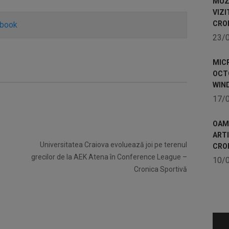
MUZE
VIZI
CRO
ebook
23/
MICR
OCTO
WIN
17/
OAME
ART
Universitatea Craiova evoluează joi pe terenul
CRO
grecilor de la AEK Atena în Conference League –
10/
Cronica Sportivă