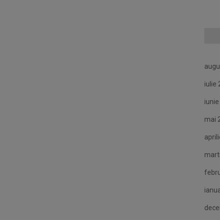
augu
iulie
iuni
mai 
april
mart
febr
ianu
dece