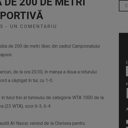
 DE 200 DE METRI
SPORTIVĂ
25
-
UN COMENTARIU
roba de 200 de metri liber, din cadrul Campionatului
gapore.
E
rcuri, de la ora 20:30, în manșa a doua a returului
d a câștigat în tur, cu 1-0.
t în turul trei al turneului de categorie WTA 1000 de la
a (23 WTA), scor 6-3, 6-4.
A
audit Al-Nassr, venind de la Chelsea pentru