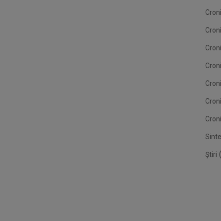
Croni
Cron
Croni
Croni
Cron
Cron
Croni
Sint
(
Știri