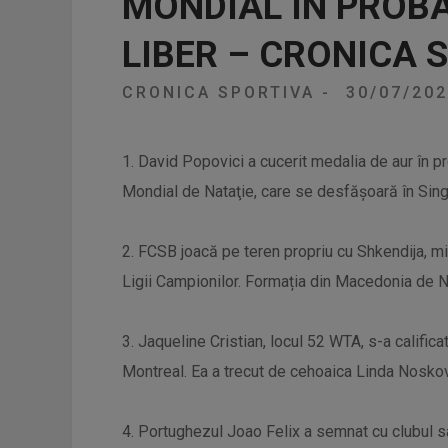
MONDIAL ÎN PROBA
LIBER – CRONICA 
CRONICA SPORTIVA
-
30/07/20
1. David Popovici a cucerit medalia de aur în p
Mondial de Nataţie, care se desfăşoară în Sin
2. FCSB joacă pe teren propriu cu Shkendija, mie
Ligii Campionilor. Formația din Macedonia de Nor
3. Jaqueline Cristian, locul 52 WTA, s-a califica
Montreal. Ea a trecut de cehoaica Linda Noskov
4. Portughezul Joao Felix a semnat cu clubul s