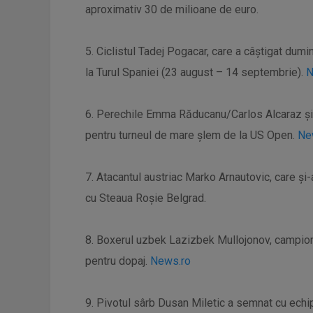
aproximativ 30 de milioane de euro.
5. Ciclistul Tadej Pogacar, care a câştigat dumin
la Turul Spaniei (23 august – 14 septembrie).
N
6. Perechile Emma Răducanu/Carlos Alcaraz şi 
pentru turneul de mare șlem de la US Open.
Ne
7. Atacantul austriac Marko Arnautovic, care și-
cu Steaua Roșie Belgrad.
8. Boxerul uzbek Lazizbek Mullojonov, campion 
pentru dopaj.
News.ro
9. Pivotul sârb Dusan Miletic a semnat cu echi