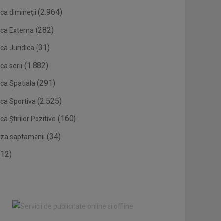
(2.964)
ca dimineții
(282)
ica Externa
(31)
ca Juridica
(1.882)
ca serii
(291)
ica Spatiala
(2.525)
ica Sportiva
(160)
ca Știrilor Pozitive
(34)
eza saptamanii
12)