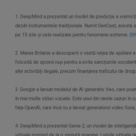
1. DeepMind a prezentat un model de predicție a vremii ba
decât instrumentele tradiționale. Numit GenCast, acesta s
pe 15 zile și cele realizate pentru fenomene extreme. (
N
2. Marea Britanie a descoperit o vastă rețea de spălare 
folosită de spionii ruși pentru a evita sancțiunile occiden
alte activități ilegale, precum finanțarea traficului de dro
3. Google a lansat modelul de AI generativ Veo, care poat
în mai multe stiluri vizuale. Este unul din rarele cazuri în c
fața OpenAI, care încă nu a lansat generatorul video Sora, a
4. DeepMind a prezentat Genie 2, un model de inteligență 
virtuale pornind de la o singură imagine. Lumile virtuale g