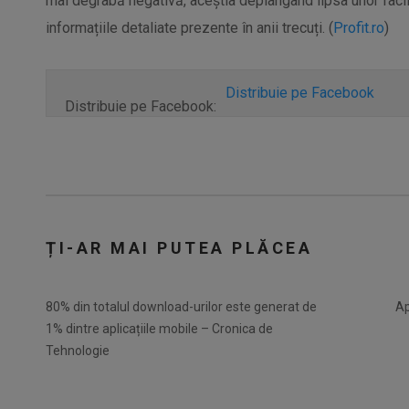
mai degrabă negativă, aceștia deplângând lipsa unor facili
informațiile detaliate prezente în anii trecuți. (
Profit.ro
)
Distribuie pe Facebook
Distribuie pe Facebook:
ȚI-AR MAI PUTEA PLĂCEA
80% din totalul download-urilor este generat de
Ap
1% dintre aplicațiile mobile – Cronica de
Tehnologie