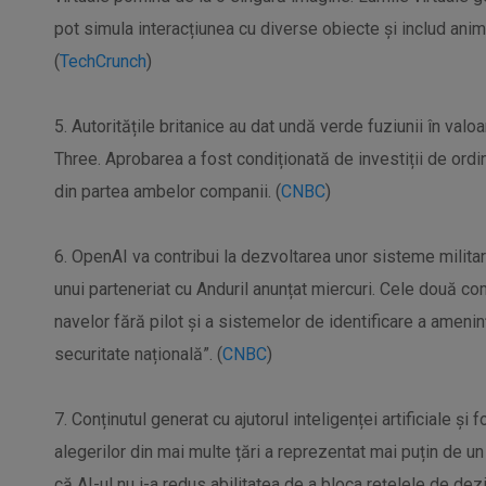
pot simula interacțiunea cu diverse obiecte și includ animați
(
TechCrunch
)
5. Autoritățile britanice au dat undă verde fuziunii în val
Three. Aprobarea a fost condiționată de investiții de ordin
din partea ambelor companii. (
CNBC
)
6. OpenAI va contribui la dezvoltarea unor sisteme militare
unui parteneriat cu Anduril anunțat miercuri. Cele două c
navelor fără pilot și a sistemelor de identificare a ameninț
securitate națională”. (
CNBC
)
7. Conținutul generat cu ajutorul inteligenței artificiale și
alegerilor din mai multe țări a reprezentat mai puțin de 
că AI-ul nu i-a redus abilitatea de a bloca rețelele de de