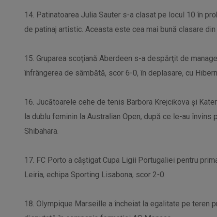
14. Patinatoarea Julia Sauter s-a clasat pe locul 10 în p
de patinaj artistic. Aceasta este cea mai bună clasare din
15. Gruparea scoţiană Aberdeen s-a despărţit de manage
înfrângerea de sâmbătă, scor 6-0, în deplasare, cu Hiber
16. Jucătoarele cehe de tenis Barbora Krejcikova şi Kateri
la dublu feminin la Australian Open, după ce le-au învin
Shibahara.
17. FC Porto a câştigat Cupa Ligii Portugaliei pentru prima 
Leiria, echipa Sporting Lisabona, scor 2-0.
18. Olympique Marseille a încheiat la egalitate pe teren pr