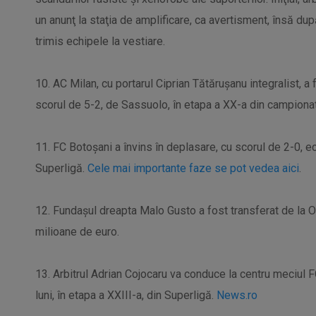
un anunţ la staţia de amplificare, ca avertisment, însă după
trimis echipele la vestiare.
10. AC Milan, cu portarul Ciprian Tătăruşanu integralist, a 
scorul de 5-2, de Sassuolo, în etapa a XX-a din campionatu
11. FC Botoşani a învins în deplasare, cu scorul de 2-0, e
Superligă.
Cele mai importante faze se pot vedea aici
.
12. Fundaşul dreapta Malo Gusto a fost transferat de la 
milioane de euro.
13. Arbitrul Adrian Cojocaru va conduce la centru meciul F
luni, în etapa a XXIII-a, din Superligă.
News.ro