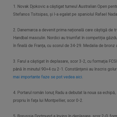
1. Novak Djokovic a câştigat turneul Australian Open pent
Stefanos Tsitsipas, şi l-a egalat pe spaniolul Rafael Nadal
2. Danemarca a devenit prima națională care câștigă de tr
Handbal masculin. Nordici au triumfat în competiția găzdu
în finală de Franța, cu scorul de 34-29. Medalia de bronz 
3. Farul a câștigat în deplasare, scor 3-2, cu formaţia F
până în minutul 90+4 cu 2-1. Constănţenii au înscris golur
mai importante faze se pot vedea aici
.
4. Portarul român Ionuţ Radu a debutat la noua sa echipă, 
propriu în faţa lui Montpellier, scor 0-2.
5. Borussia Dortmund a învins în deplasare, scor 2-0, for