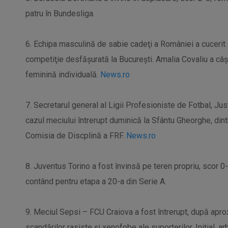
patru în Bundesliga.
6. Echipa masculină de sabie cadeţi a României a cucerit
competiţie desfăşurată la Bucureşti. Amalia Covaliu a câş
feminină individuală.
News.ro
7. Secretarul general al Ligii Profesioniste de Fotbal, Jus
cazul meciului întrerupt duminică la Sfântu Gheorghe, dint
Comisia de Discplină a FRF.
News.ro
8. Juventus Torino a fost învinsă pe teren propriu, scor 0
contând pentru etapa a 20-a din Serie A.
9. Meciul Sepsi – FCU Craiova a fost întrerupt, după apro
scandărilor rasiste şi xenofobe ale suporterilor. Iniţial, a