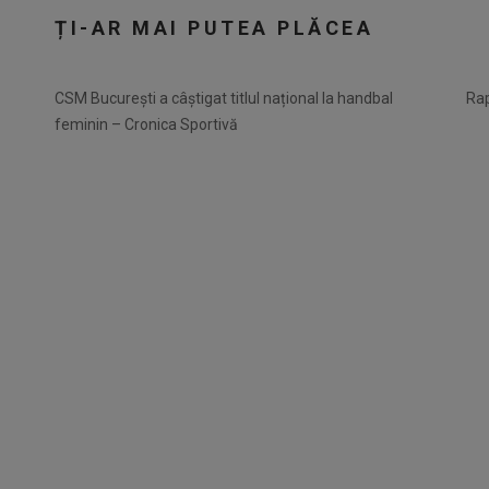
ȚI-AR MAI PUTEA PLĂCEA
CSM București a câștigat titlul național la handbal
Rap
feminin – Cronica Sportivă