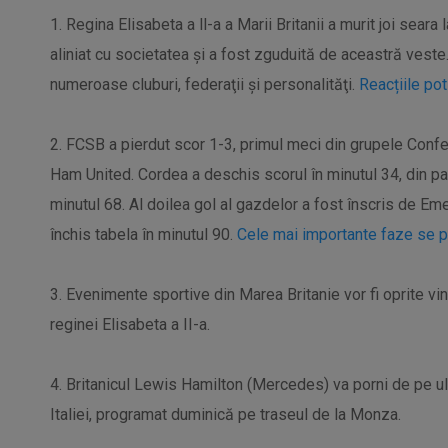
1. Regina Elisabeta a ll-a a Marii Britanii a murit joi seara
aliniat cu societatea și a fost zguduită de aceastră ves
numeroase cluburi, federaţii şi personalităţi.
Reacțiile pot 
2. FCSB a pierdut scor 1-3, primul meci din grupele Con
Ham United. Cordea a deschis scorul în minutul 34, din pas
minutul 68. Al doilea gol al gazdelor a fost înscris de Eme
închis tabela în minutul 90.
Cele mai importante faze se p
3. Evenimente sportive din Marea Britanie vor fi oprite v
reginei Elisabeta a II-a.
4. Britanicul Lewis Hamilton (Mercedes) va porni de pe ult
Italiei, programat duminică pe traseul de la Monza.