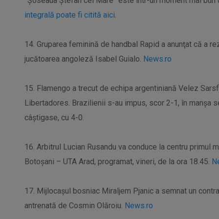
”Şoseaua Ştefan cel Mare” este într-un moment mai bun 
integrală poate fi citită aici
.
14. Gruparea feminină de handbal Rapid a anunţat că a rez
jucătoarea angoleză Isabel Guialo.
News.ro
15. Flamengo a trecut de echipa argentiniană Velez Sarsfiel
Libertadores. Brazilienii s-au impus, scor 2-1, în manşa s
câştigase, cu 4-0.
16. Arbitrul Lucian Rusandu va conduce la centru primul me
Botoşani – UTA Arad, programat, vineri, de la ora 18.45.
N
17. Mijlocaşul bosniac Miraljem Pjanic a semnat un contr
antrenată de Cosmin Olăroiu.
News.ro