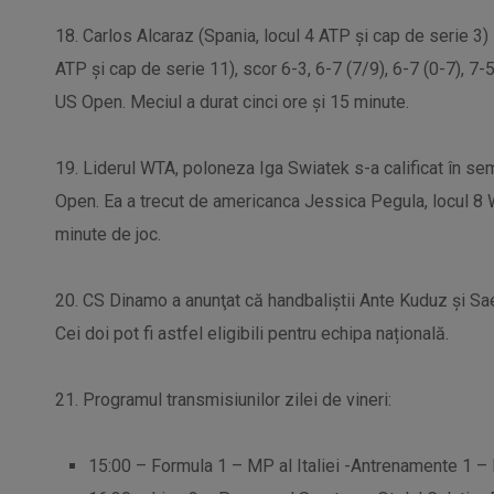
18. Carlos Alcaraz (Spania, locul 4 ATP şi cap de serie 3) l
ATP şi cap de serie 11), scor 6-3, 6-7 (7/9), 6-7 (0-7), 7-5,
US Open. Meciul a durat cinci ore şi 15 minute.
19. Liderul WTA, poloneza Iga Swiatek s-a calificat în se
Open. Ea a trecut de americanca Jessica Pegula, locul 8 W
minute de joc.
20. CS Dinamo a anunţat că handbaliştii Ante Kuduz şi Sae
Cei doi pot fi astfel eligibili pentru echipa națională.
21. Programul transmisiunilor zilei de vineri:
15:00 – Formula 1 – MP al Italiei -Antrenamente 1 –