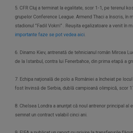
5. CFR Cluj a terminat la egalitate, scor 1-1, pe terenul ko
grupelor Conference League. Armend Thaci a înscris, în mi
stadionul ”Fadil Vokrri” . Reușita egalizatoare a venit în mi
importante faze se pot vedea aici
.
6. Dinamo Kiev, antrenată de tehnicianul român Mircea Luc
de la Istanbul, contra lui Fenerbahce, din prima etapă a 
7. Echipa naţională de polo a României a încheiat pe locu
fost învinsă de Serbia, dublă campioană olimpică, scor 1
8. Chelsea Londra a anunţat că noul antrenor principal al 
semnat un contract valabil cinci ani.
9. FIFA a publicat un raport cu privire la transferurile făcu