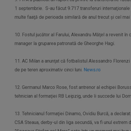
1 septembrie.
S-au făcut 9.717 transferuri internaţionale 
multe faaţă de perioada similară de anul trecut şi cel mai
10. Fostul jucător al Farului, Alexandru Măţel a revenit în c
manager la gruparea patronată de Gheorghe Hagi.
11. AC Milan a anunţat că fotbalistul Alessandro Florenzi a
de pe teren aproximativ cinci luni.
News.ro
12. Germanul Marco Rose, fost antrenor al echipei Boruss
tehnician al formaţiei RB Leipzig, unde îi succede lui D
13. Tehnicianul formaţiei Dinamo, Ovidiu Burcă, a declarat
CSA Steaua, derby-ul din liga secundă, va fi unul extrem d