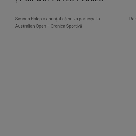
Simona Halep a anunțat că nu va participa la
Rad
Australian Open – Cronica Sportivă