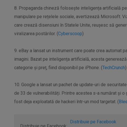
8. Propaganda chineză folosește inteligența artificială pe
manipulare pe rețelele sociale, avertizează Microsoft. Viz
care crează disensiuni în Statele Unite, reușesc să gene
viralizarea postărilor. (
Cyberscoop
)
9. eBay a lansat un instrument care poate crea automat p
imagini. Bazat pe inteligența artificială, acesta generează 
categorie și preț, fiind disponibil pe iPhone. (
TechCrunch
)
10. Google a lansat un pachet de update-uri de securitate
de 33 de vulnerabilități. Printre acestea s-a numărat și o 
fost deja exploatată de hackeri într-un mod targetat. (
Ble
Distribuie pe Facebook
Distribuie pe Facebook: