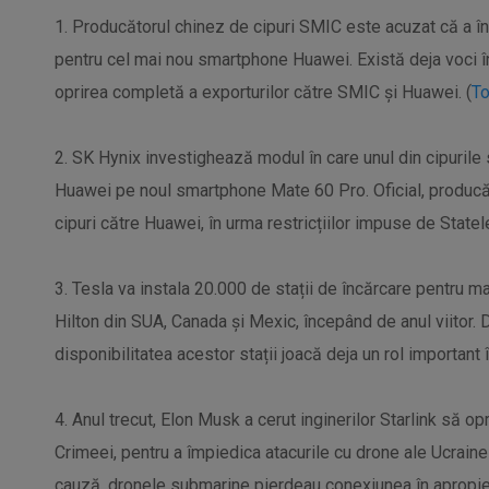
1. Producătorul chinez de cipuri SMIC este acuzat că a înc
pentru cel mai nou smartphone Huawei. Există deja voci în 
oprirea completă a exporturilor către SMIC și Huawei. (
To
2. SK Hynix investighează modul în care unul din cipurile
Huawei pe noul smartphone Mate 60 Pro. Oficial, producăt
cipuri către Huawei, în urma restricțiilor impuse de Statele
3. Tesla va instala 20.000 de stații de încărcare pentru maș
Hilton din SUA, Canada și Mexic, începând de anul viitor. 
disponibilitatea acestor stații joacă deja un rol important î
4. Anul trecut, Elon Musk a cerut inginerilor Starlink să o
Crimeei, pentru a împiedica atacurile cu drone ale Ucraine
cauză, dronele submarine pierdeau conexiunea în apropierea