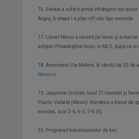
16. Steaua a suferit prima înfrângere din acest
Argeş, în etapa I a play-off-ului ligii secunde.
17. Lionel Messi a revenit pe teren şi a marcat
echipei Philadelphia Union, în MLS, după ce a r
18. Americanul Ilia Malinin, în vârstă de 20 de ani
News.ro
19. Jaqueline Cristian, locul 71 mondial şi favori
Puerto Vallarta (Mexic). Românca a trecut de 
mondial, scor 2-6, 6-3, 7-6 (5).
20. Programul transmisiunilor de luni: