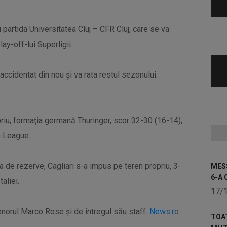
 partida Universitatea Cluj – CFR Cluj, care se va
lay-off-lui Superligii.
ccidentat din nou şi va rata restul sezonului.
iu, formaţia germană Thuringer, scor 32-30 (16-14),
n League.
 de rezerve, Cagliari s-a impus pe teren propriu, 3-
MESS
6-A 
aliei.
17/
norul Marco Rose şi de întregul său staff.
News.ro
TOA