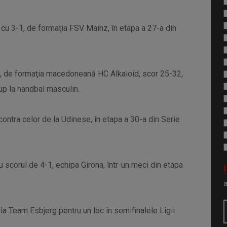
 cu 3-1, de formaţia FSV Mainz, în etapa a 27-a din
e, de formaţia macedoneană HC Alkaloid, scor 25-32,
Cup la handbal masculin.
 contra celor de la Udinese, în etapa a 30-a din Serie
cu scorul de 4-1, echipa Girona, într-un meci din etapa
!
a Team Esbjerg pentru un loc în semifinalele Ligii