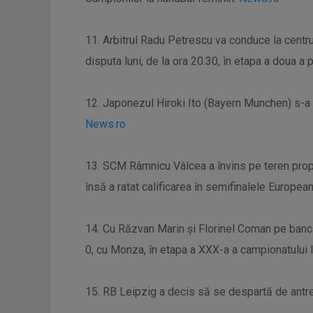
11. Arbitrul Radu Petrescu va conduce la centru
disputa luni, de la ora 20.30, în etapa a doua a p
12. Japonezul Hiroki Ito (Bayern Munchen) s-a a
News.ro
13. SCM Râmnicu Vâlcea a învins pe teren propr
însă a ratat calificarea în semifinalele Europea
14. Cu Răzvan Marin și Florinel Coman pe banca
0, cu Monza, în etapa a XXX-a a campionatului It
15. RB Leipzig a decis să se despartă de antre