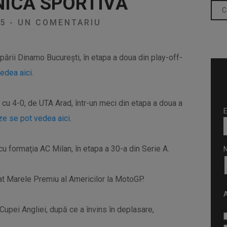
NICA SPORTIVĂ
25
-
UN COMENTARIU
upării Dinamo Bucureşti, în etapa a doua din play-off-
edea aici
.
u, cu 4-0, de UTA Arad, într-un meci din etapa a doua a
E
ze se pot vedea aici
.
cu formaţia AC Milan, în etapa a 30-a din Serie A.
gat Marele Premiu al Americilor la MotoGP.
A
 Cupei Angliei, după ce a învins în deplasare,