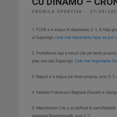
CU DINAMO – CRO
CRONICA SPORTIVA
-
31/03/20
1. FCSB s-a impus în deplasare, 2-1, în faţa gr
ul Superligii.
Cele mai importante faze se pot v
2. Politehnica Iaşi a trecut clar pe teren propri
play-out-ului Superligii.
Cele mai importante fa
3. Napoli s-a impus pe teren propriu, scor 2-1, 
4. Italianul Francesco Bagnaia (Ducati) a câşti
5. Manchester City s-a calificat în semifinalele
gruparea Bournemouth, scor 2-1.