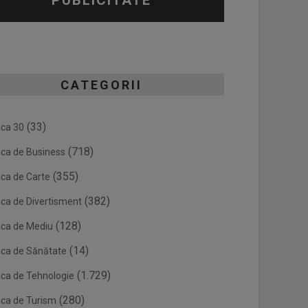
PUBLICITATE
CATEGORII
(33)
ica 30
(718)
ica de Business
(355)
ica de Carte
(382)
ica de Divertisment
(128)
ica de Mediu
(14)
ica de Sănătate
(1.729)
ica de Tehnologie
(280)
ica de Turism