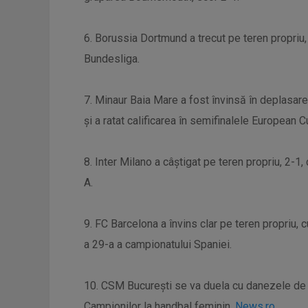
6. Borussia Dortmund a trecut pe teren propriu,
Bundesliga.
7. Minaur Baia Mare a fost învinsă în deplasar
şi a ratat calificarea în semifinalele European 
8. Inter Milano a câștigat pe teren propriu, 2-1,
A.
9. FC Barcelona a învins clar pe teren propriu, 
a 29-a a campionatului Spaniei.
10. CSM Bucureşti se va duela cu danezele de l
Campionilor la handbal feminin.
News.ro