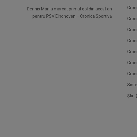
Croni
Dennis Man a marcat primul gol din acest an
pentru PSV Eindhoven – Cronica Sportivă
Cron
Croni
Croni
Cron
Cron
Croni
Sint
(
Știri