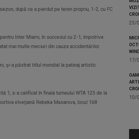
MUZE
VIZI
 sezon, după ce a pierdut pe teren propriu, 1-2, cu FC
CRO
23/
 pentru Inter Miami, în succesul cu 2-1, împotriva
MICR
OCTO
atat mai multe meciuri din cauza accidentărilor.
WIN
17/
, şi-a păstrat titlul mondial la patinaj artistic.
OAME
ART
CRO
tă 1, s-a calificat în finala turneului WTA 125 de la
10/
sportiva elveţiană Rebeka Masarova, locul 168