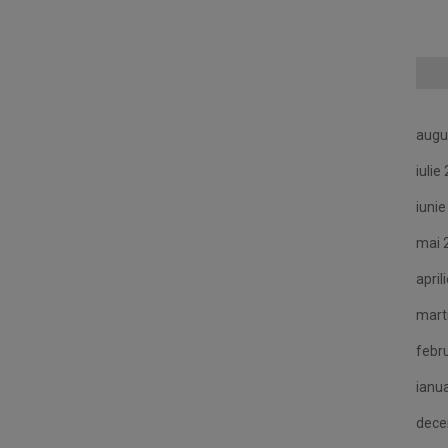
augu
iulie
iuni
mai 
april
mart
febr
ianu
dece