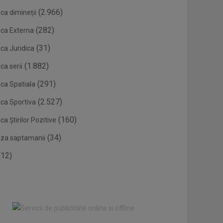
(2.966)
ca dimineții
(282)
ica Externa
(31)
ca Juridica
(1.882)
ca serii
(291)
ica Spatiala
(2.527)
ica Sportiva
(160)
ca Știrilor Pozitive
(34)
eza saptamanii
12)