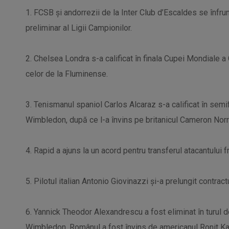
1. FCSB și andorrezii de la Inter Club d’Escaldes se înfrunt
preliminar al Ligii Campionilor.
2. Chelsea Londra s-a calificat în finala Cupei Mondiale a
celor de la Fluminense.
3. Tenismanul spaniol Carlos Alcaraz s-a calificat în semif
Wimbledon, după ce l-a învins pe britanicul Cameron Norrie
4. Rapid a ajuns la un acord pentru transferul atacantului 
5. Pilotul italian Antonio Giovinazzi şi-a prelungit contrac
6. Yannick Theodor Alexandrescu a fost eliminat în turul do
Wimbledon. Românul a fost învins de americanul Ronit Kark