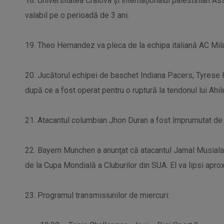
18. Universitatea Craiova şi internaţionalul palestinian 
valabil pe o perioadă de 3 ani.
19. Theo Hernandez va pleca de la echipa italiană AC Milan
20. Jucătorul echipei de baschet Indiana Pacers, Tyrese Ha
după ce a fost operat pentru o ruptură la tendonul lui Ahil
21. Atacantul columbian Jhon Duran a fost împrumutat de
22. Bayern Munchen a anunţat că atacantul Jamal Musiala
de la Cupa Mondială a Cluburilor din SUA. El va lipsi apro
23. Programul transmisiunilor de miercuri: