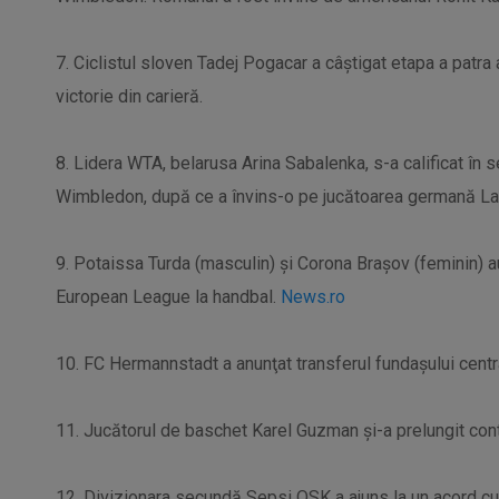
7. Ciclistul sloven Tadej Pogacar a câştigat etapa a patra a
victorie din carieră.
8. Lidera WTA, belarusa Arina Sabalenka, s-a calificat în s
Wimbledon, după ce a învins-o pe jucătoarea germană Lau
9. Potaissa Turda (masculin) şi Corona Braşov (feminin) au
European League la handbal.
News.ro
10. FC Hermannstadt a anunţat transferul fundașului centr
11. Jucătorul de baschet Karel Guzman şi-a prelungit contr
12. Divizionara secundă Sepsi OSK a ajuns la un acord cu 