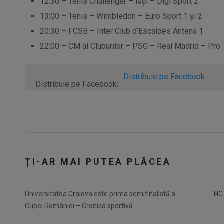
12:30 – Tenis Challenger – Iași – Digi Sport 2
13:00 – Tenis – Wimbledon – Euro Sport 1 și 2
20:30 – FCSB – Inter Club d’Escaldes Antena 1
22:00 – CM al Cluburilor – PSG – Real Madrid – Pro
Distribuie pe Facebook
Distribuie pe Facebook:
ȚI-AR MAI PUTEA PLĂCEA
Universitatea Craiova este prima semifinalistă a
HC
Cupei României – Cronica sportivă