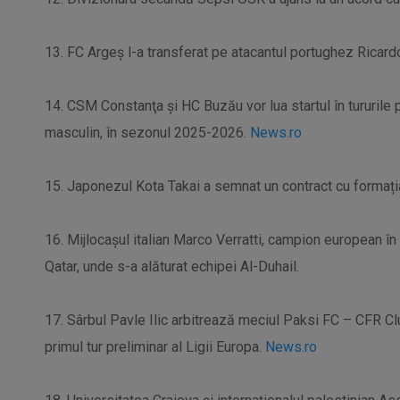
13. FC Argeş l-a transferat pe atacantul portughez Ricar
14. CSM Constanţa şi HC Buzău vor lua startul în tururile
masculin, în sezonul 2025-2026.
News.ro
15. Japonezul Kota Takai a semnat un contract cu formaț
16. Mijlocaşul italian Marco Verratti, campion european în
Qatar, unde s-a alăturat echipei Al-Duhail.
17. Sârbul Pavle Ilic arbitrează meciul Paksi FC – CFR Cluj,
primul tur preliminar al Ligii Europa.
News.ro