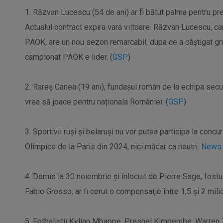
1. Răzvan Lucescu (54 de ani) ar fi bătut palma pentru pr
Actualul contract expira vara viitoare. Răzvan Lucescu, care
PAOK, are un nou sezon remarcabil, dupa ce a câștigat gr
campionat PAOK e lider. (
GSP
)
2. Rareș Canea (19 ani), fundașul român de la echipa sec
vrea să joace pentru naționala României. (
GSP
)
3. Sportivii ruşi şi belaruşi nu vor putea participa la concu
Olimpice de la Paris din 2024, nici măcar ca neutri.
News.
4. Demis la 30 noiembrie şi înlocuit de Pierre Sage, fost
Fabio Grosso, ar fi cerut o compensaţie între 1,5 şi 2 mil
5. Fotbaliştii Kylian Mbappe, Presnel Kimpembe, Warren 