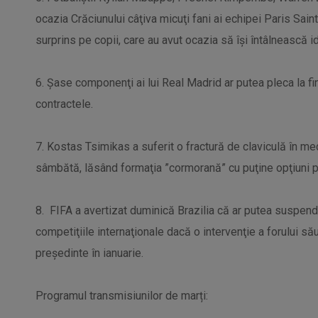
ocazia Crăciunului câţiva micuţi fani ai echipei Paris Sain
surprins pe copii, care au avut ocazia să își întâlnească ido
6. Şase componenţi ai lui Real Madrid ar putea pleca la fi
contractele.
7. Kostas Tsimikas a suferit o fractură de claviculă în me
sâmbătă, lăsând formaţia ”cormorană” cu puţine opţiuni 
8. FIFA a avertizat duminică Brazilia că ar putea suspenda
competiţiile internaţionale dacă o intervenţie a forului să
preşedinte în ianuarie.
Programul transmisiunilor de marți: