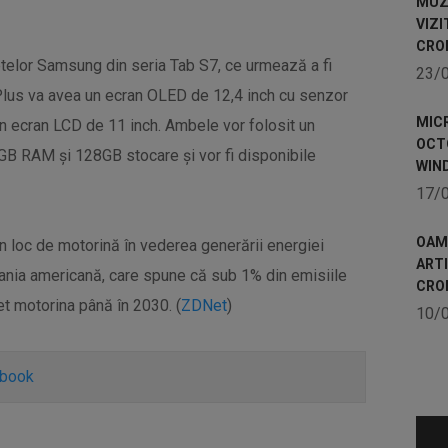
MUZE
VIZI
CRO
letelor Samsung din seria Tab S7, ce urmează a fi
23/
Plus va avea un ecran OLED de 12,4 inch cu senzor
MICR
n ecran LCD de 11 inch. Ambele vor folosit un
OCTO
GB RAM și 128GB stocare și vor fi disponibile
WIN
17/
OAME
n loc de motorină în vederea generării energiei
ART
nia americană, care spune că sub 1% din emisiile
CRO
et motorina până în 2030. (
ZDNet
)
10/
ebook