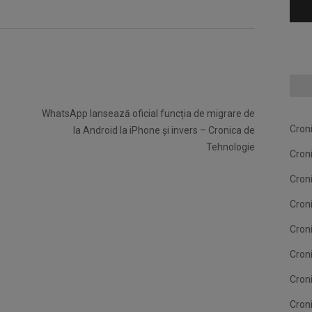
WhatsApp lansează oficial funcția de migrare de
Cron
la Android la iPhone și invers – Cronica de
Tehnologie
Cron
Cron
Cron
Cron
Cron
Cron
Cron