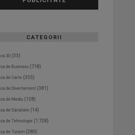
PUBLICITATE
CATEGORII
(33)
ica 30
(718)
ica de Business
(355)
ica de Carte
(381)
ica de Divertisment
(128)
ica de Mediu
(14)
ica de Sănătate
(1.728)
ica de Tehnologie
(280)
ica de Turism