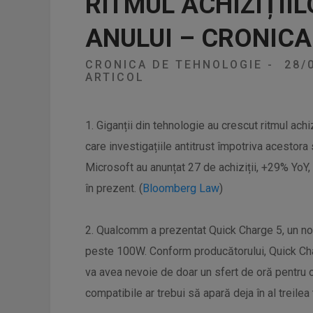
RITMUL ACHIZIȚIIL
ANULUI – CRONICA
CRONICA DE TEHNOLOGIE
-
28/
ARTICOL
1. Giganții din tehnologie au crescut ritmul achizi
care investigațiile antitrust împotriva acestor
Microsoft au anunțat 27 de achiziții, +29% YoY,
în prezent. (
Bloomberg Law
)
2. Qualcomm a prezentat Quick Charge 5, un nou
peste 100W. Conform producătorului, Quick Char
va avea nevoie de doar un sfert de oră pentru 
compatibile ar trebui să apară deja în al treilea 