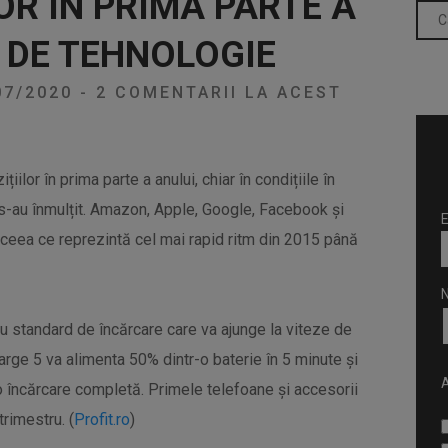
OR ÎN PRIMA PARTE A
 DE TEHNOLOGIE
07/2020
-
2 COMENTARII LA ACEST
țiilor în prima parte a anului, chiar în condițiile în
a s-au înmulțit. Amazon, Apple, Google, Facebook și
E
 ceea ce reprezintă cel mai rapid ritm din 2015 până
 standard de încărcare care va ajunge la viteze de
ge 5 va alimenta 50% dintr-o baterie în 5 minute și
A
o încărcare completă. Primele telefoane și accesorii
trimestru. (
Profit.ro
)