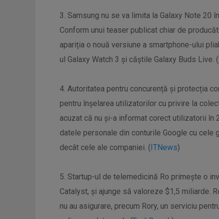
3. Samsung nu se va limita la Galaxy Note 20 î
Conform unui teaser publicat chiar de producăto
apariția o nouă versiune a smartphone-ului plia
ul Galaxy Watch 3 și căștile Galaxy Buds Live. (
4. Autoritatea pentru concurență și protecția c
pentru înșelarea utilizatorilor cu privire la col
acuzat că nu și-a informat corect utilizatorii în
datele personale din conturile Google cu cele gen
decât cele ale companiei. (
ITNews
)
5. Startup-ul de telemedicină Ro primește o in
Catalyst, și ajunge să valoreze $1,5 miliarde. R
nu au asigurare, precum Rory, un serviciu pent