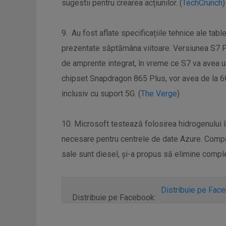
sugestii pentru crearea acțiunilor. (
TechCrunch
)
9. Au fost aflate specificațiile tehnice ale tab
prezentate săptămâna viitoare. Versiunea S7 
de amprente integrat, în vreme ce S7 va avea u
chipset Snapdragon 865 Plus, vor avea de la 6
inclusiv cu suport 5G. (
The Verge
)
10. Microsoft testează folosirea hidrogenului î
necesare pentru centrele de date Azure. Compa
sale sunt diesel, și-a propus să elimine compl
Distribuie pe Fac
Distribuie pe Facebook: