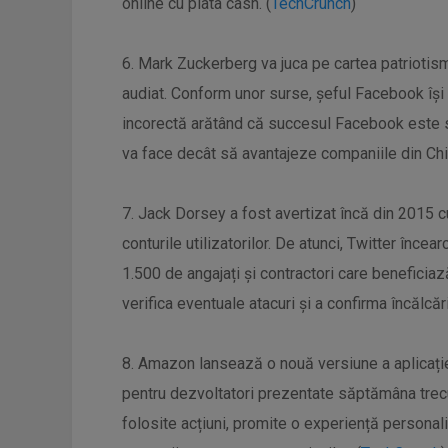
online cu plata cash. (
TechCrunch
)
6. Mark Zuckerberg va juca pe cartea patriotis
audiat. Conform unor surse, șeful Facebook își
incorectă arătând că succesul Facebook este s
va face decât să avantajeze companiile din Chi
7. Jack Dorsey a fost avertizat încă din 2015 cu 
conturile utilizatorilor. De atunci, Twitter înc
1.500 de angajați și contractori care beneficiază
verifica eventuale atacuri și a confirma încălcăril
8. Amazon lansează o nouă versiune a aplicației 
pentru dezvoltatori prezentate săptămâna trecu
folosite acțiuni, promite o experiență personaliz