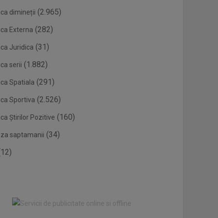
(2.965)
ca dimineții
(282)
ica Externa
(31)
ca Juridica
(1.882)
ca serii
(291)
ica Spatiala
(2.526)
ica Sportiva
(160)
ca Știrilor Pozitive
(34)
eza saptamanii
12)