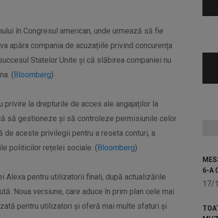
mului în Congresul american, unde urmează să fie
 va apăra compania de acuzațiile privind concurența
uccesul Statelor Unite și că slăbirea companiei nu
na. (
Bloomberg
)
privire la drepturile de acces ale angajaților la
earcă să gestioneze și să controleze permisiunile celor
 de aceste privilegii pentru a reseta conturi, a
e politicilor rețelei sociale. (
Bloomberg
)
MESS
6-A 
Alexa pentru utilizatorii finali, după actualizările
17/
tă. Noua versiune, care aduce în prim plan cele mai
ată pentru utilizatori și oferă mai multe sfaturi și
TOA