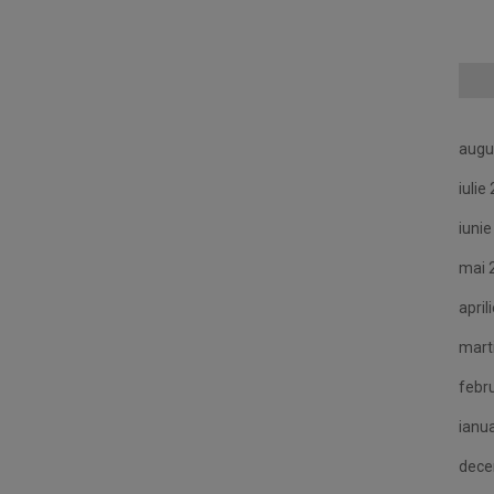
augu
iulie
iuni
mai 
april
mart
febr
ianu
dece