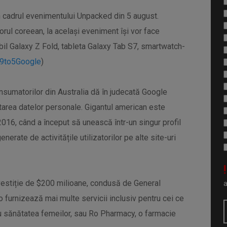
n cadrul evenimentului Unpacked din 5 august.
rul coreean, la același eveniment își vor face
bil Galaxy Z Fold, tableta Galaxy Tab S7, smartwatch-
9to5Google
)
onsumatorilor din Australia dă în judecată Google
ectarea datelor personale. Gigantul american este
 2016, când a început să unească într-un singur profil
erate de activitățile utilizatorilor pe alte site-uri
!
vestiție de $200 milioane, condusă de General
o furnizează mai multe servicii inclusiv pentru cei ce
ru sănătatea femeilor, sau Ro Pharmacy, o farmacie