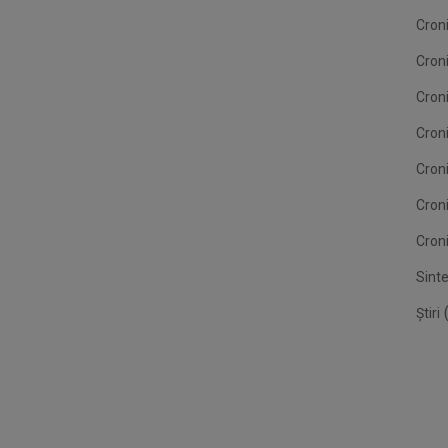
Croni
Cron
Croni
Croni
Cron
Cron
Croni
Sint
(
Știri