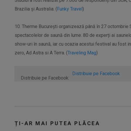
Studiul a fost realizat pe 7.000 de respondenți din SUA, 
Brazilia și Australia. (
Funky Travel
)
10. Therme București organizează până în 27 octombrie S
spectacolelor de saună din lume. 80 de experți ai saunelo
show-uri în saună, iar cu ocazia acestui festival au fost 
zero, Ad Astra si A Terra. (
Traveling Mag
)
Distribuie pe Facebook
Distribuie pe Facebook:
ȚI-AR MAI PUTEA PLĂCEA