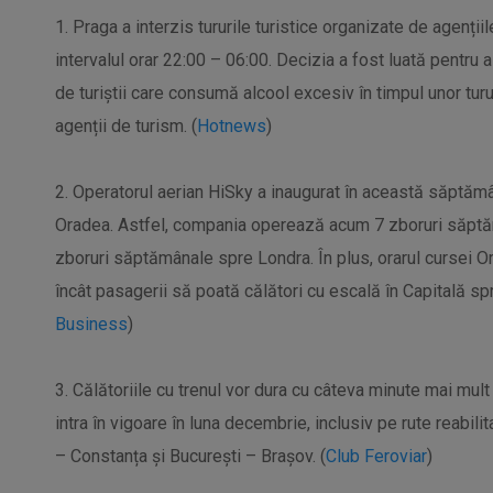
1. Praga a interzis tururile turistice organizate de agențiil
intervalul orar 22:00 – 06:00. Decizia a fost luată pentru
de turiștii care consumă alcool excesiv în timpul unor turu
agenții de turism. (
Hotnews
)
2. Operatorul aerian HiSky a inaugurat în această săptăm
Oradea. Astfel, compania operează acum 7 zboruri săptăm
zboruri săptămânale spre Londra. În plus, orarul cursei Ora
încât pasagerii să poată călători cu escală în Capitală s
Business
)
3. Călătoriile cu trenul vor dura cu câteva minute mai mult
intra în vigoare în luna decembrie, inclusiv pe rute reabili
– Constanța și București – Brașov. (
Club Feroviar
)