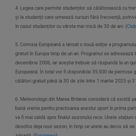
4. Legea care permite studenților să călătorească cu tren
și la studenții care urmează cursuri fără frecvență, potriv
în cazul studenților cu vârsta mai mică de 30 de ani. (
Club
5. Comisia Europeană a lansat o nouă ediție a programului 
gratuit în Europa timp de un an. Programul se adresează tin
decembrie 2006, iar aceștia trebuie să răspundă la un qui
Europeană. În total vor fi disponibile 35.500 de permise gra
călători gratuit până la 30 de zile între 1 martie 2025 și 3
6. Meteorologii din Marea Britanie consideră că există ș
bună vreme pentru practicarea acestui sport în prima parte
va fi mai caldă spre finalul sezonului rece. Unele stațiuni 
deschis deja noul sezon, în timp ce unele au decis să se î
zăpadă. (
Euronews
)