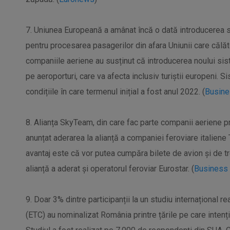
7. Uniunea Europeană a amânat încă o dată introducerea s
pentru procesarea pasagerilor din afara Uniunii care călăt
companiile aeriene au susținut că introducerea noului si
pe aeroporturi, care va afecta inclusiv turiștii europeni. S
condițiile în care termenul inițial a fost anul 2022. (
Busine
8. Alianța SkyTeam, din care fac parte companii aeriene 
anunțat aderarea la alianță a companiei feroviare italiene T
avantaj este că vor putea cumpăra bilete de avion și de tr
alianță a aderat și operatorul feroviar Eurostar. (
Business 
9. Doar 3% dintre participanții la un studiu internațional
(ETC) au nominalizat România printre țările pe care inten