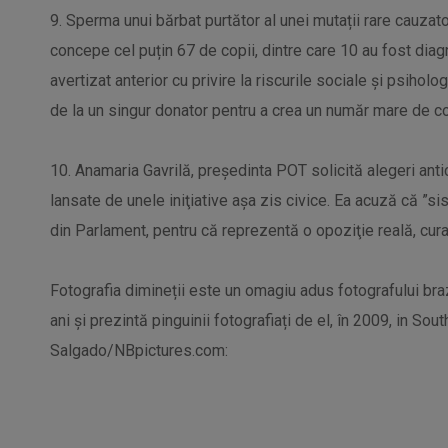
9. Sperma unui bărbat purtător al unei mutații rare cauzato
concepe cel puțin 67 de copii, dintre care 10 au fost diagn
avertizat anterior cu privire la riscurile sociale și psihol
de la un singur donator pentru a crea un număr mare de copi
10. Anamaria Gavrilă, preşedinta POT solicită alegeri antic
lansate de unele iniţiative aşa zis civice. Ea acuză că ”
din Parlament, pentru că reprezentă o opoziţie reală, curaj
Fotografia dimineții este un omagiu adus fotografului br
ani și prezintă pinguinii fotografiați de el, în 2009, in S
Salgado/NBpictures.com: