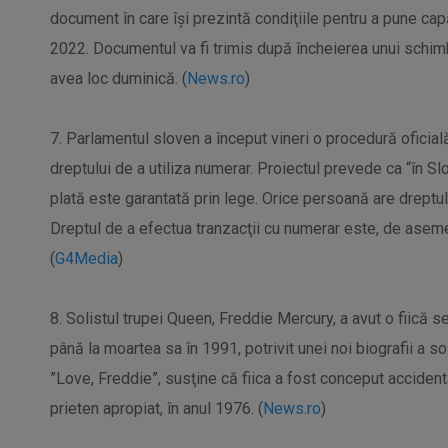
document în care îşi prezintă condiţiile pentru a pune capă
2022. Documentul va fi trimis după încheierea unui schimb
avea loc duminică. (
News.ro
)
7. Parlamentul sloven a început vineri o procedură oficială
dreptului de a utiliza numerar. Proiectul prevede ca “în Sl
plată este garantată prin lege. Orice persoană are dreptul 
Dreptul de a efectua tranzacţii cu numerar este, de asemen
(
G4Media
)
8. Solistul trupei Queen, Freddie Mercury, a avut o fiică se
până la moartea sa în 1991, potrivit unei noi biografii a sol
”Love, Freddie”, susţine că fiica a fost conceput accidenta
prieten apropiat, în anul 1976. (
News.ro
)