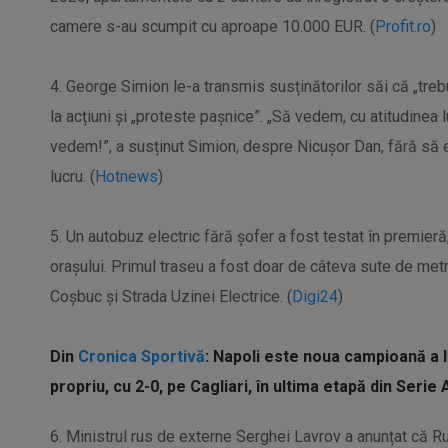
camere s-au scumpit cu aproape 10.000 EUR. (
Profit.ro
)
4. George Simion le-a transmis susținătorilor săi că „treb
la acțiuni și „proteste pașnice”. „Să vedem, cu atitudinea 
vedem!”, a susținut Simion, despre Nicușor Dan, fără să 
lucru. (
Hotnews
)
5. Un autobuz electric fără şofer a fost testat în premieră
orașului. Primul traseu a fost doar de câteva sute de metr
Coşbuc şi Strada Uzinei Electrice. (
Digi24
)
Din
Cronica Sportivă
: Napoli este noua campioană a It
propriu, cu 2-0, pe Cagliari, în ultima etapă din Serie 
6. Ministrul rus de externe Serghei Lavrov a anunțat că 