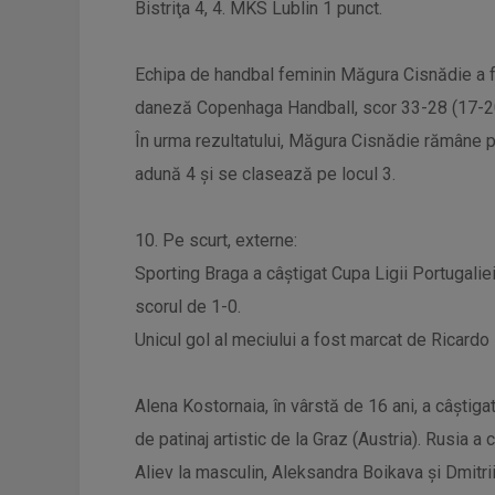
Bistriţa 4, 4. MKS Lublin 1 punct.
Echipa de handbal feminin Măgura Cisnădie a fo
daneză Copenhaga Handball, scor 33-28 (17-20),
În urma rezultatului, Măgura Cisnădie rămâne pe
adună 4 şi se clasează pe locul 3.
10. Pe scurt, externe:
Sporting Braga a câştigat Cupa Ligii Portugalie
scorul de 1-0.
Unicul gol al meciului a fost marcat de Ricardo 
Alena Kostornaia, în vârstă de 16 ani, a câşti
de patinaj artistic de la Graz (Austria). Rusia a c
Aliev la masculin, Aleksandra Boikava şi Dmitrii 