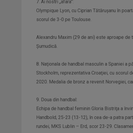
7. Ai nostri „afara”:
Olympique Lyon, cu Ciprian Tătăruşanu în poart
scorul de 3-0 pe Toulouse.
Alexandru Maxim (29 de ani) este aproape de tr
Șumudică.
8. Naţionala de handbal masculin a Spaniei a pă
Stockholm, reprezentativa Croaţiei, cu scorul d
2020. Medalia de bronz a revenit Norvegiei, ca
9. Doua din handbal:
Echipa de handbal feminin Gloria Bistriţa a înv
Handbold, 25-23 (13-12), în cea de-a patra part
rundei, MKS Lublin – Erd, scor 23-29. Clasament