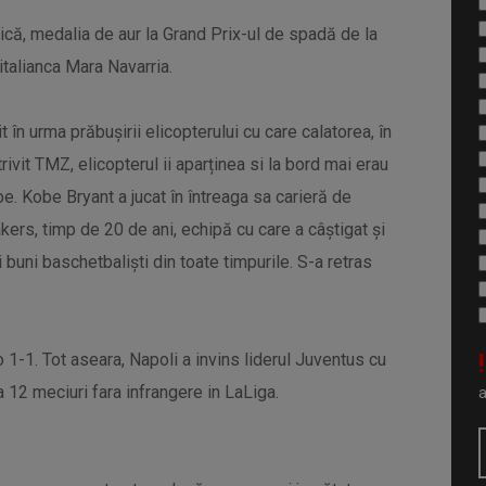
că, medalia de aur la Grand Prix-ul de spadă de la
italianca Mara Navarria.
în urma prăbușirii elicopterului cu care calatorea, în
trivit TMZ, elicopterul ii aparținea si la bord mai erau
be. Kobe Bryant a jucat în întreaga sa carieră de
ers, timp de 20 de ani, echipă cu care a câștigat și
i buni baschetbaliști din toate timpurile. S-a retras
!
1-1. Tot aseara, Napoli a invins liderul Juventus cu
a 12 meciuri fara infrangere in LaLiga.