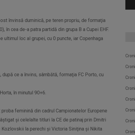
st învinsă duminică, pe teren propriu, de formaţia
 în cea de-a patra partidă din grupa B a Cupei EHF.
 ultimul loc al grupei, cu 0 puncte, iar Copenhaga
Cron
Cron
i, după ce a învins, sâmbătă, formaţia FC Porto, cu
Cron
Cron
Horta, în minutul 90+6.
Cron
Cron
gat proba feminină din cadrul Campionatelor Europene
âştigat şi celelalte titluri la CE de patinaj prin Dmitri
Cron
Kozlovskii la perechi şi Victoria Siniţina şi Nikita
Cron