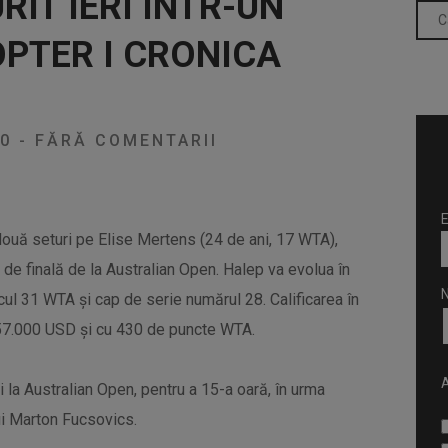
IT IERI INTR-UN
OPTER I CRONICA
20
-
FĂRĂ COMENTARII
E
două seturi pe Elise Mertens (24 de ani, 17 WTA),
 de finală de la Australian Open. Halep va evolua în
cul 31 WTA şi cap de serie numărul 28. Calificarea în
57.000 USD şi cu 430 de puncte WTA.
A
i la Australian Open, pentru a 15-a oară, în urma
ului Marton Fucsovics.