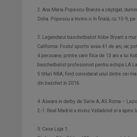
2. Ana Maria Popescu-Branza a câştigat, dumini
Doha. Popescu a învins-o în finală, cu 15-9, pe 
3. Legendarul baschetbalist Kobe Bryant a murit 
California. Fostul sportiv avea 41 de ani, iar, po
4 persoane, printre care fiica de 13 ani a lui Ko
baschetbalist profesionist pentru echipa LA Lak
5 titluri NBA, fiind considerat unul dintre cei ma
din baschet în 2016.
4. Aseara in derby de Serie A, AS Roma – Lazio 
2-1. Real Madrid a invins Valladolid si a ajuns l
5. Casa Liga 1: