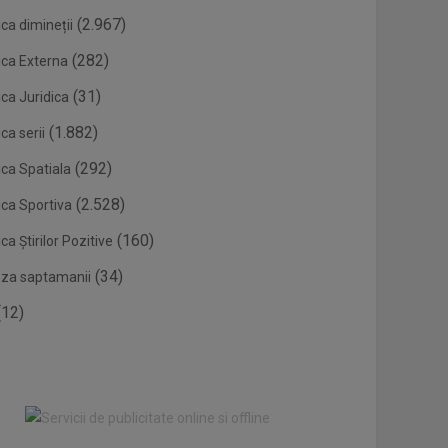
(2.967)
ca dimineții
(282)
ica Externa
(31)
ca Juridica
(1.882)
ca serii
(292)
ica Spatiala
(2.528)
ica Sportiva
(160)
ca Știrilor Pozitive
(34)
eza saptamanii
12)