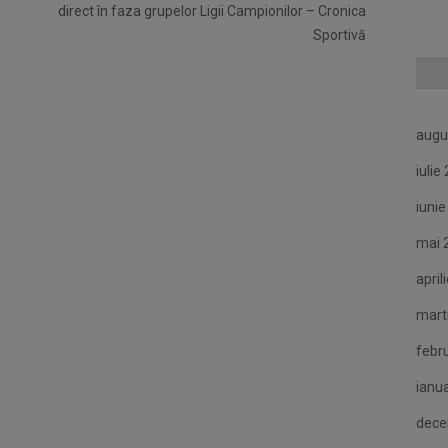
direct în faza grupelor Ligii Campionilor – Cronica
Sportivă
augu
iulie
iuni
mai 
april
mart
febr
ianu
dece