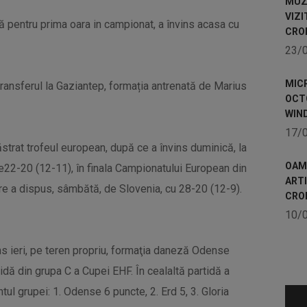
MUZE
VIZI
ă pentru prima oara in campionat, a învins acasa cu
CRO
23/
MICR
ansferul la Gaziantep, formația antrenată de Marius
OCTO
WIN
17/
strat trofeul european, după ce a învins duminică, la
OAME
e22-20 (12-11), în finala Campionatului European din
ART
re a dispus, sâmbătă, de Slovenia, cu 28-20 (12-9).
CRO
10/
ins ieri, pe teren propriu, formaţia daneză Odense
idă din grupa C a Cupei EHF. În cealaltă partidă a
ul grupei: 1. Odense 6 puncte, 2. Erd 5, 3. Gloria