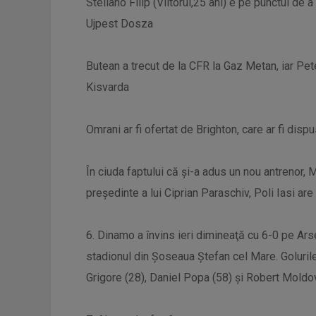
Steliano Filip (Viitorul,25 ani) e pe punctul d
Ujpest Dosza
Butean a trecut de la CFR la Gaz Metan, iar Pet
Kisvarda
Omrani ar fi ofertat de Brighton, care ar fi disp
În ciuda faptului că și-a adus un nou antrenor, M
președinte a lui Ciprian Paraschiv, Poli Iasi are
6. Dinamo a învins ieri dimineaţă cu 6-0 pe Arse
stadionul din Şoseaua Ştefan cel Mare. Golurile
Grigore (28), Daniel Popa (58) şi Robert Moldo