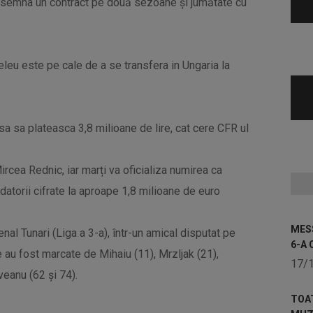
e a semna un contract pe două sezoane și jumătate cu
eleu este pe cale de a se transfera in Ungaria la
usa sa plateasca 3,8 milioane de lire, cat cere CFR ul
ircea Rednic, iar marți va oficializa numirea ca
 datorii cifrate la aproape 1,8 milioane de euro
MESS
nal Tunari (Liga a 3-a), într-un amical disputat pe
6-A 
 au fost marcate de Mihaiu (11), Mrzljak (21),
17/
veanu (62 şi 74).
TOA