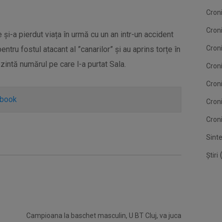
Croni
Cron
 și-a pierdut viața în urmă cu un an intr-un accident
Croni
entru fostul atacant al ”canarilor” și au aprins torțe în
ezintă numărul pe care l-a purtat Sala.
Croni
Cron
ebook
Cron
Croni
Sint
(
Știri
Campioana la baschet masculin, U BT Cluj, va juca