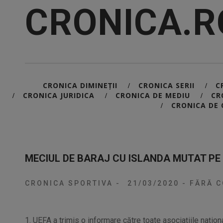
CRONICA.R
CRONICA DIMINEȚII
CRONICA SERII
C
/
/
CRONICA JURIDICA
CRONICA DE MEDIU
CR
/
/
/
CRONICA DE 
/
MECIUL DE BARAJ CU ISLANDA MUTAT PE 4
CRONICA SPORTIVA
-
21/03/2020
-
FĂRĂ C
1. UEFA a trimis o informare către toate asociaţiile naţion