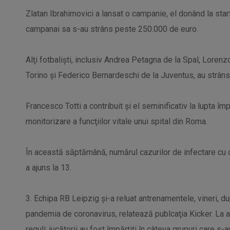
Zlatan Ibrahimovici a lansat o campanie, el donând la sta
campanai sa s-au strâns peste 250.000 de euro.
Alţi fotbalişti, inclusiv Andrea Petagna de la Spal, Loren
Torino şi Federico Bernardeschi de la Juventus, au strân
Francesco Totti a contribuit şi el seminificativ la lupta î
monitorizare a funcţiilor vitale unui spital din Roma.
În această săptămână, numărul cazurilor de infectare cu co
a ajuns la 13.
3. Echipa RB Leipzig şi-a reluat antrenamentele, vineri, d
pandemia de coronavirus, relatează publcaţia Kicker. La 
reguli: jucătorii au fost împărţiţi în câteva grupuri care s-a