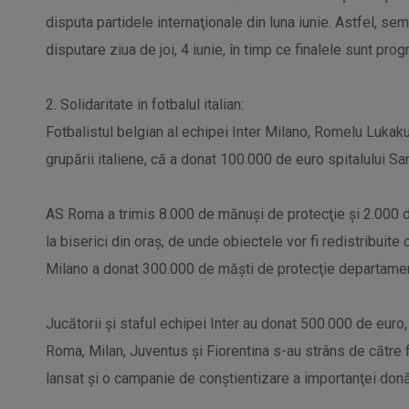
disputa partidele internaţionale din luna iunie. Astfel, se
disputare ziua de joi, 4 iunie, în timp ce finalele sunt prog
2. Solidaritate in fotbalul italian:
Fotbalistul belgian al echipei Inter Milano, Romelu Lukaku, 
grupării italiene, că a donat 100.000 de euro spitalului Sa
AS Roma a trimis 8.000 de mănuşi de protecţie şi 2.000 d
la biserici din oraş, de unde obiectele vor fi redistribuite
Milano a donat 300.000 de măşti de protecţie departamen
Jucătorii şi staful echipei Inter au donat 500.000 de euro,
Roma, Milan, Juventus şi Fiorentina s-au strâns de către 
lansat şi o campanie de conştientizare a importanţei donă