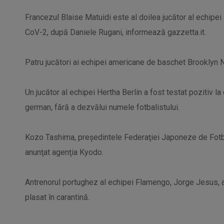
Francezul Blaise Matuidi este al doilea jucător al echipei
CoV-2, după Daniele Rugani, informează gazzetta.it.
Patru jucători ai echipei americane de baschet Brooklyn 
Un jucător al echipei Hertha Berlin a fost testat pozitiv la 
german, fără a dezvălui numele fotbalistului.
Kozo Tashima, preşedintele Federaţiei Japoneze de Fotbal,
anunţat agenţia Kyodo.
Antrenorul portughez al echipei Flamengo, Jorge Jesus, a 
plasat în carantină.