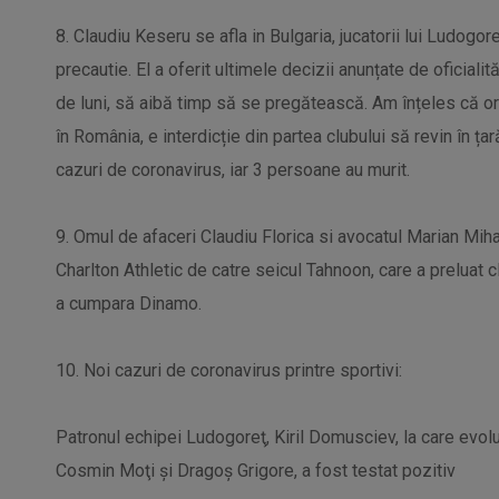
8. Claudiu Keseru se afla in Bulgaria, jucatorii lui Ludog
precautie. El a oferit ultimele decizii anunțate de oficialită
de luni, să aibă timp să se pregătească. Am înțeles că or
în România, e interdicție din partea clubului să revin în ța
cazuri de coronavirus, iar 3 persoane au murit.
9. Omul de afaceri Claudiu Florica si avocatul Marian Miha
Charlton Athletic de catre seicul Tahnoon, care a preluat 
a cumpara Dinamo.
10. Noi cazuri de coronavirus printre sportivi:
Patronul echipei Ludogoreţ, Kiril Domusciev, la care evol
Cosmin Moţi şi Dragoş Grigore, a fost testat pozitiv