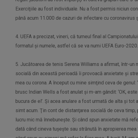
Exerciţiile au fost individuale. Nu a fost permis niciun con
până acum 11.000 de cazuri de infectare cu coronavirus 
4. UEFA a precizat, vineri, că turneul final al Campionatulu
formatul şi numele, astfel că se va numi UEFA Euro-2020.
5. Jucătoarea de tenis Serena Williams a afirmat, într-un
socială din această perioadă îi provoacă anxietate şi st
mea cu corona. A început cu mine simţind ceva de genul: 
brusc Indian Wells a fost anulat şi m-am gândit: ‘OK, este
bucura de el’. Şi acea anulare a fost urmată de alta şi tot 
simt acum. Ţin cont de distanţarea socială de ceva timp, 
lucru mic mă înnebuneşte. Şi când spun anxietate mă refer 
dată când cineva tuşeşte sau strănută în apropierea mea 