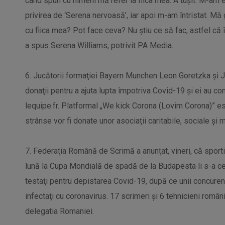
când spun cu nimeni mă refer la fiica mea. A tuşit. M-am en
privirea de ‘Serena nervoasă’, iar apoi m-am întristat. M
cu fiica mea? Pot face ceva? Nu ştiu ce să fac, astfel că î
a spus Serena Williams, potrivit PA Media.
6. Jucătorii formaţiei Bayern Munchen Leon Goretzka şi 
donaţii pentru a ajuta lupta împotriva Covid-19 şi ei au co
lequipe.fr. Platformal „We kick Corona (Lovim Corona)” est
strânse vor fi donate unor asociaţii caritabile, sociale şi 
7. Federaţia Română de Scrimă a anunţat, vineri, că sporti
lună la Cupa Mondială de spadă de la Budapesta li s-a cer
testaţi pentru depistarea Covid-19, după ce unii concurenţ
infectaţi cu coronavirus. 17 scrimeri și 6 tehnicieni român
delegatia Romaniei.