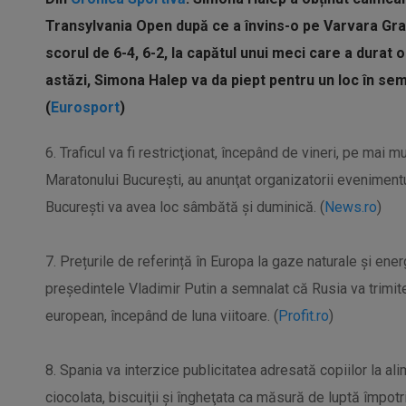
Transylvania Open după ce a învins-o pe Varvara Gra
scorul de 6-4, 6-2, la capătul unui meci care a durat o 
astăzi, Simona Halep va da piept pentru un loc în sem
(
Eurosport
)
6. Traficul va fi restricţionat, începând de vineri, pe mai 
Maratonului Bucureşti, au anunţat organizatorii eveniment
Bucureşti va avea loc sâmbătă şi duminică. (
News.ro
)
7. Prețurile de referință în Europa la gaze naturale și ener
președintele Vladimir Putin a semnalat că Rusia va trimite
european, începând de luna viitoare. (
Profit.ro
)
8. Spania va interzice publicitatea adresată copiilor la a
ciocolata, biscuiţii şi îngheţata ca măsură de luptă împotriv