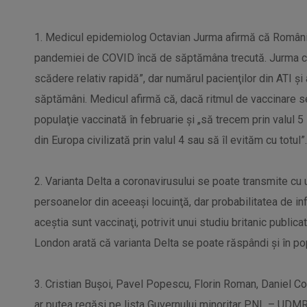
1. Medicul epidemiolog Octavian Jurma afirmă că România
pandemiei de COVID încă de săptămâna trecută. Jurma c
scădere relativ rapidă”, dar numărul pacienţilor din ATI 
săptămâni. Medicul afirmă că, dacă ritmul de vaccinare s
populaţie vaccinată în februarie şi „să trecem prin valul 5 
din Europa civilizată prin valul 4 sau să îl evităm cu totul”.
2. Varianta Delta a coronavirusului se poate transmite cu 
persoanelor din aceeași locuinţă, dar probabilitatea de i
aceştia sunt vaccinaţi, potrivit unui studiu britanic publica
London arată că varianta Delta se poate răspândi şi în pop
3. Cristian Buşoi, Pavel Popescu, Florin Roman, Daniel Co
ar putea regăsi pe lista Guvernului minoritar PNL – UDMR,