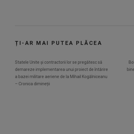
ȚI-AR MAI PUTEA PLĂCEA
Statele Unite și contractorii lor se pregătesc să
Bol
demareze implementarea unui proiect de întărire
bin
a bazei militare aeriene de la Mihail Kogălniceanu
– Cronica dimineții