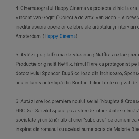
4. Cinematograful Happy Cinema va proiecta zilnic la ora
Vincent Van Gogh” (“Colecția de artă: Van Gogh – A New 
inedită asupra operelor celebre ale artistului și interviu
Amsterdam. (
Happy Cinema
)
5. Astăzi, pe platforma de streaming Netflix, are loc prem
Producție originală Netflix, filmul îl are ca protagonist p
detectivului Spencer. După ce iese din închisoare, Spense
nou în lumea interlopă din Boston. Filmul este regizat de 
6. Astăzi are loc premiera noului serial “Noughts & Cross
HBO Go. Serialul spune povestea de iubire dintre o tânără
societate și un tânăr alb al unei “subclase” de oameni care
inspirat din romanul cu același nume scris de Malorie Bla