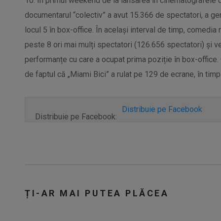
10. În primul weekend de la lansarea în cinematografele d
documentarul “colectiv” a avut 15.366 de spectatori, a gen
locul 5 în box-office. În același interval de timp, comedi
peste 8 ori mai mulți spectatori (126.656 spectatori) și ve
performanțe cu care a ocupat prima poziție în box-office. 
de faptul că „Miami Bici” a rulat pe 129 de ecrane, în timp
Distribuie pe Facebook
Distribuie pe Facebook:
ȚI-AR MAI PUTEA PLĂCEA