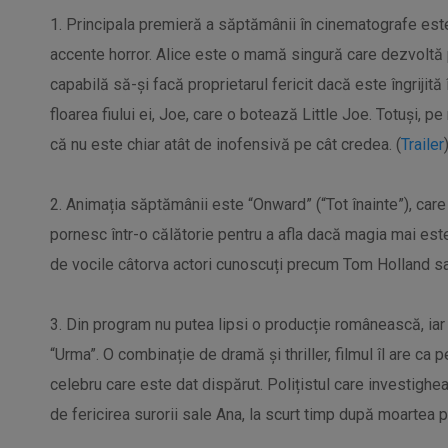
1. Principala premieră a săptămânii în cinematografe este
accente horror. Alice este o mamă singură care dezvoltă p
capabilă să-și facă proprietarul fericit dacă este îngrijită
floarea fiului ei, Joe, care o botează Little Joe. Totuși, 
că nu este chiar atât de inofensivă pe cât credea. (
Trailer
2. Animația săptămânii este “Onward” (“Tot înainte”), care
pornesc într-o călătorie pentru a afla dacă magia mai est
de vocile câtorva actori cunoscuți precum Tom Holland sau
3. Din program nu putea lipsi o producție românească, ia
“Urma”. O combinație de dramă și thriller, filmul îl are ca 
celebru care este dat dispărut. Polițistul care investigh
de fericirea surorii sale Ana, la scurt timp după moartea păr