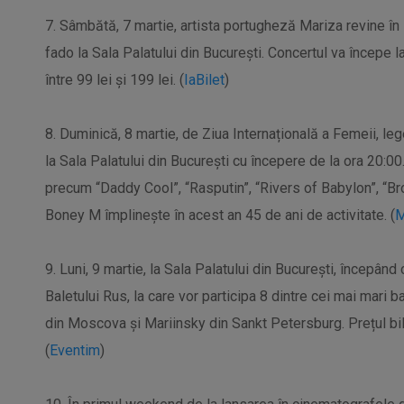
7. Sâmbătă, 7 martie, artista portugheză Mariza revine î
fado la Sala Palatului din București. Concertul va începe l
între 99 lei și 199 lei. (
IaBilet
)
8. Duminică, 8 martie, de Ziua Internațională a Femeii, l
la Sala Palatului din București cu începere de la ora 20:0
precum “Daddy Cool”, “Rasputin”, “Rivers of Babylon”, “Bro
Boney M împlinește în acest an 45 de ani de activitate. (
M
9. Luni, 9 martie, la Sala Palatului din București, începând
Baletului Rus, la care vor participa 8 dintre cei mai mari b
din Moscova și Mariinsky din Sankt Petersburg. Prețul bilet
(
Eventim
)