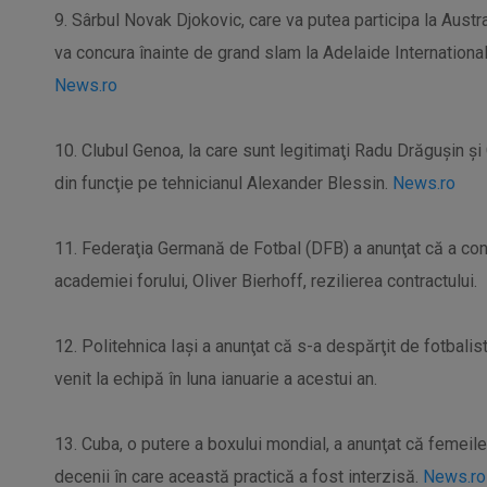
9. Sârbul Novak Djokovic, care va putea participa la Austra
va concura înainte de grand slam la Adelaide International,
News.ro
10. Clubul Genoa, la care sunt legitimaţi Radu Drăguşin şi
din funcţie pe tehnicianul Alexander Blessin.
News.ro
11. Federaţia Germană de Fotbal (DFB) a anunţat că a conve
academiei forului, Oliver Bierhoff, rezilierea contractului.
12. Politehnica Iaşi a anunţat că s-a despărţit de fotbalis
venit la echipă în luna ianuarie a acestui an.
13. Cuba, o putere a boxului mondial, a anunţat că femeil
decenii în care această practică a fost interzisă.
News.ro