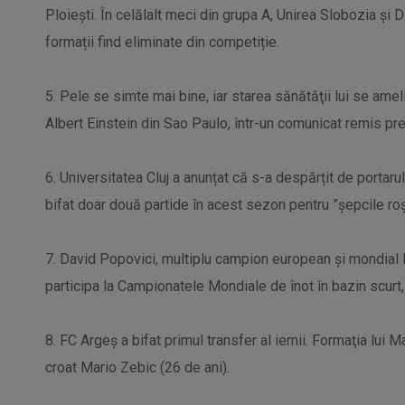
Ploieşti. În celălalt meci din grupa A, Unirea Slobozia și 
formații find eliminate din competiție.
5. Pele se simte mai bine, iar starea sănătăţii lui se amel
Albert Einstein din Sao Paulo, într-un comunicat remis pr
6. Universitatea Cluj a anunțat că s-a despărțit de portar
bifat doar două partide în acest sezon pentru ”șepcile roși
7. David Popovici, multiplu campion european şi mondial l
participa la Campionatele Mondiale de înot în bazin scurt
8. FC Argeş a bifat primul transfer al iernii. Formaţia lui 
croat Mario Zebic (26 de ani).