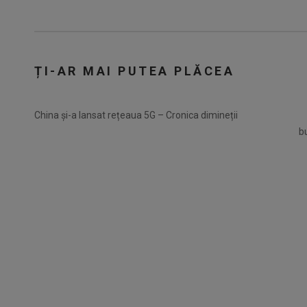
ȚI-AR MAI PUTEA PLĂCEA
China și-a lansat rețeaua 5G – Cronica dimineții
b