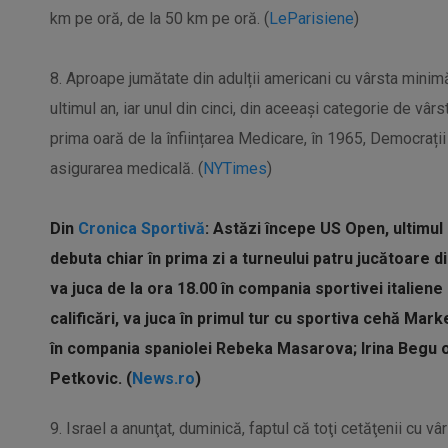
km pe oră, de la 50 km pe oră. (
LeParisiene
)
8. Aproape jumătate din adulții americani cu vârsta minimă
ultimul an, iar unul din cinci, din aceeași categorie de vârstă
prima oară de la înființarea Medicare, în 1965, Democrații
asigurarea medicală. (
NYTimes
)
Din
Cronica Sportivă
:
Astăzi începe US Open, ultimul 
debuta chiar în prima zi a turneului patru jucătoare 
va juca de la ora 18.00 în compania sportivei italiene
calificări, va juca în primul tur cu sportiva cehă M
în compania spaniolei Rebeka Masarova; Irina Begu 
Petkovic. (
News.ro
)
9. Israel a anunţat, duminică, faptul că toţi cetăţenii cu vâ