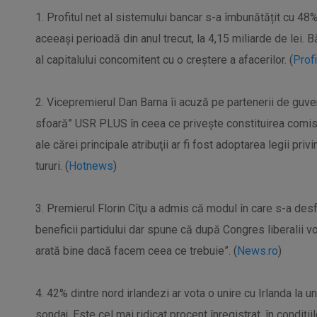
1. Profitul net al sistemului bancar s-a îmbunătățit cu 48
aceeași perioadă din anul trecut, la 4,15 miliarde de lei. 
al capitalului concomitent cu o creștere a afacerilor. (
Profi
2. Vicepremierul Dan Barna îi acuză pe partenerii de guv
sfoară” USR PLUS în ceea ce priveşte constituirea comisi
ale cărei principale atribuţii ar fi fost adoptarea legii pri
tururi. (
Hotnews
)
3. Premierul Florin Cîţu a admis că modul în care s-a de
beneficii partidului dar spune că după Congres liberalii vo
arată bine dacă facem ceea ce trebuie”. (
News.ro
)
4. 42% dintre nord irlandezi ar vota o unire cu Irlanda la 
sondaj. Este cel mai ridicat procent înregistrat, în condiții