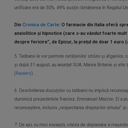
unificare era de 30%. 49% susțin rămânerea în Regatul Unit
Din
Cronica de Carte
:
O farmacie din Italia oferă sp
anxiolitice și hipnotice (care s-au vândut foarte mul
despre fericire”, de Epicur, la prețul de doar 1 euro (
5. Talibanii le vor permite cetățenilor străini și afganilor
și după 31 august, au anunțat SUA, Marea Britanie și alte ț
(
Reuters
)
6. Deschiderea discuţiilor cu talibanii nu implică recunoaşt
duminică preşedintele francez, Emmanuel Macron. El a pu
recunoaştere, inclusiv „respectarea drepturilor omului” şi 
7. De azi, cu mici excepții, viteza de deplasare a mașinilo