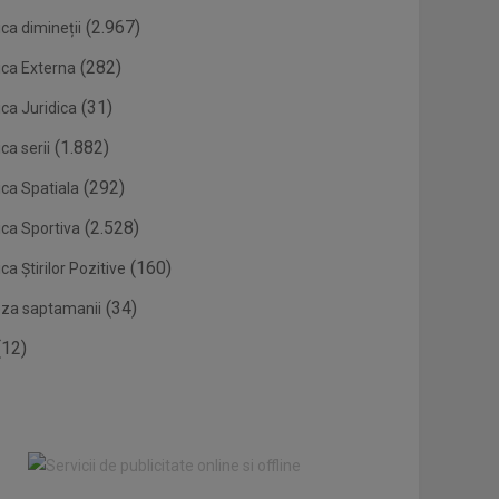
(2.967)
ca dimineții
(282)
ica Externa
(31)
ca Juridica
(1.882)
ca serii
(292)
ica Spatiala
(2.528)
ica Sportiva
(160)
ca Știrilor Pozitive
(34)
eza saptamanii
12)