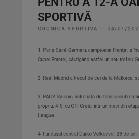
PENTRU A 12-A OA
SPORTIVĂ
CRONICA SPORTIVA
-
04/01/20
1. Paris Saint-Germain, campioana Franţei, a în
Cupei Franţei, câştigând astfel un nou trofeu, S
2. Real Madrid a trecut de cei de la Mallorca, sc
3. PAOK Salonic, antrenată de tehnicianul româ
propriu, 4-0, cu OFI Creta, într-un meci din et
League.
4. Fundaşul central Darko Velkovski, 28 de ani, 