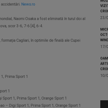
MUZE
 accidentări.
News.ro
VIZI
CRO
23/
ondial, Naomi Osaka a fost eliminată în turul doi al
ova, scor 3-6, 7-6 [4], 6-4.
MICR
OCTO
 formaţia Cagliari, în optimile de finală ale Cupei
WIN
17/
OAME
ART
CRO
10/
 1, Prima Sport 1
port 1
i Sport 1, Prima Sport 1, Orange Sport 1
bao – Digi Sport 1, Prima Sport 1, Orange Sport 1