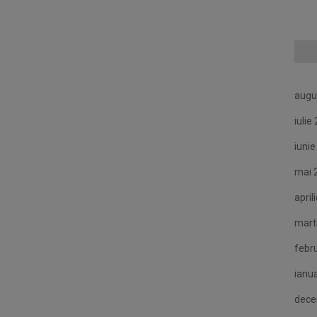
augu
iulie
iuni
mai 
april
mart
febr
ianu
dece