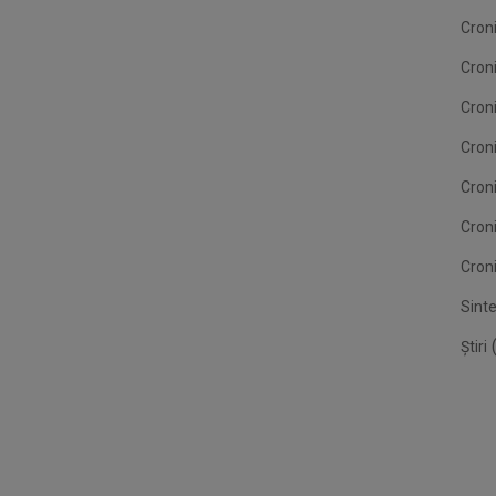
Croni
Cron
Croni
Croni
Cron
Cron
Croni
Sint
(
Știri