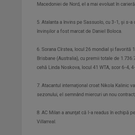
Macedoniei de Nord, el a mai evoluat în carieră 
5. Atalanta a învins pe Sassuolo, cu 3-1, şi s-a ca
învinșilor a fost marcat de Daniel Boloca.
6. Sorana Cîrstea, locul 26 mondial şi favorită 10
Brisbane (Australia), cu premii totale de 1.736
cehă Linda Noskova, locul 41 WTA, scor 6-4, 4-
7. Atacantul internaţional croat Nikola Kalinic v
sezonului, el semnând miercuri un nou contract
8. AC Milan a anunţat că l-a readus în echipă p
Villarreal.