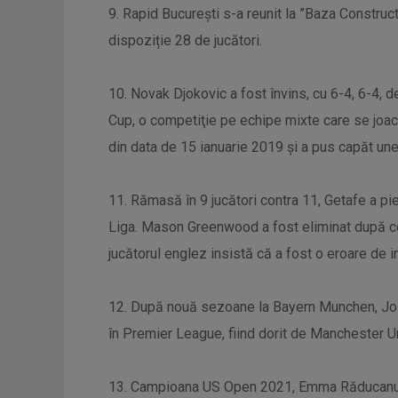
9. Rapid București s-a reunit la ”Baza Construct
dispoziție 28 de jucători.
10. Novak Djokovic a fost învins, cu 6-4, 6-4, de
Cup, o competiţie pe echipe mixte care se joac
din data de 15 ianuarie 2019 și a pus capăt unei 
11. Rămasă în 9 jucători contra 11, Getafe a pie
Liga. Mason Greenwood a fost eliminat după ce l-a
jucătorul englez insistă că a fost o eroare de i
12. După nouă sezoane la Bayern Munchen, Josh
în Premier League, fiind dorit de Manchester Un
13. Campioana US Open 2021, Emma Răducanu a i