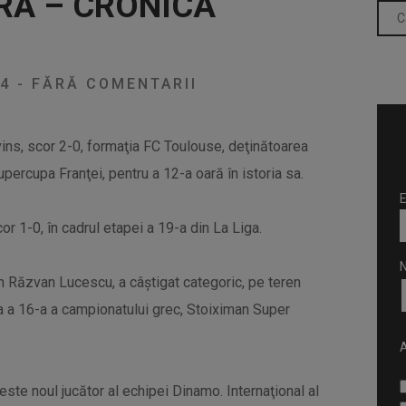
RĂ – CRONICA
24
-
FĂRĂ COMENTARII
vins, scor 2-0, formaţia FC Toulouse, deţinătoarea
upercupa Franţei, pentru a 12-a oară în istoria sa.
E
or 1-0, în cadrul etapei a 19-a din La Liga.
n Răzvan Lucescu, a câștigat categoric, pe teren
apa a 16-a a campionatului grec, Stoiximan Super
A
este noul jucător al echipei Dinamo. Internaţional al