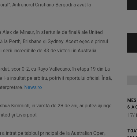
orul”. Antrenorul Cristiano Bergodi a avut la
 Alex de Minaur, în sferturile de finală ale United
ă la Perth, Brisbane şi Sydney. Acest eșec e primul
serii incredibile de 43 de victorii în Australia.
rdut, scor 0-2, cu Rayo Vallecano, în etapa 19 din La
 insultat pe arbitru, potrivit raportului oficial. Însă,
nterpretare.
News.ro
MESS
ua Kimmich, în vârstă de 28 de ani, ar putea ajunge
6-A 
ited și Liverpool.
17/
TOA
ntrat pe tabloul principal de la Australian Open,