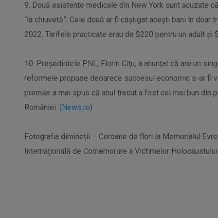
9. Două asistente medicale din New York sunt acuzate că 
“la chiuvetă”. Cele două ar fi câștigat acești bani în doar t
2022. Tarifele practicate erau de $220 pentru un adult și $
10. Preşedintele PNL, Florin Cîţu, a anunţat că are un sing
reformele propuse deoarece succesul economic s-ar fi văz
premier a mai spus că anul trecut a fost cel mai bun din 
României. (
News.ro
)
Fotografia dimineții – Coroane de flori la Memorialul Evreil
Internațională de Comemorare a Victimelor Holocaustului