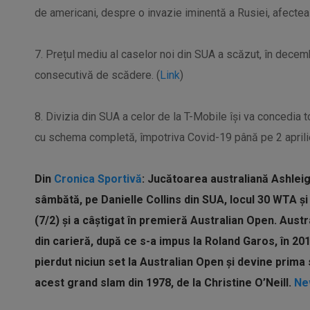
de americani, despre o invazie iminentă a Rusiei, afectea
7. Prețul mediu al caselor noi din SUA a scăzut, în decem
consecutivă de scădere. (
Link
)
8. Divizia din SUA a celor de la T-Mobile își va concedia to
cu schema completă, împotriva Covid-19 până pe 2 aprilie
Din
Cronica Sportivă
: Jucătoarea australiană Ashleigh
sâmbătă, pe Danielle Collins din SUA, locul 30 WTA şi
(7/2) şi a câştigat în premieră Australian Open. Austr
din carieră, după ce s-a impus la Roland Garos, în 201
pierdut niciun set la Australian Open şi devine prima 
acest grand slam din 1978, de la Christine O’Neill.
Ne