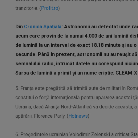
tranzitorie. (
Profit.ro
)
Din
Cronica Spațială
: Astronomii au detectat unde ra
acum care provin de la numai 4.000 de ani lumină dist
de lumină la un interval de exact 18.18 minute și au o
secunde. Până în prezent, astronomii nu au reușit să
semnalului radio, întrucât datele nu corespund niciu
Sursa de lumină a primit și un nume criptic: GLEAM-X
5. Franţa este pregătită să trimită sute de militari în Ro
constitui o forţă internaţională pentru apărarea acestei
Ucraina, dacă Alianţa Nord-Atlantică va decide aceasta, a
apărării, Florence Parly. (
Hotnews
)
6. Președintele ucrainian Volodimir Zelenski a criticat St