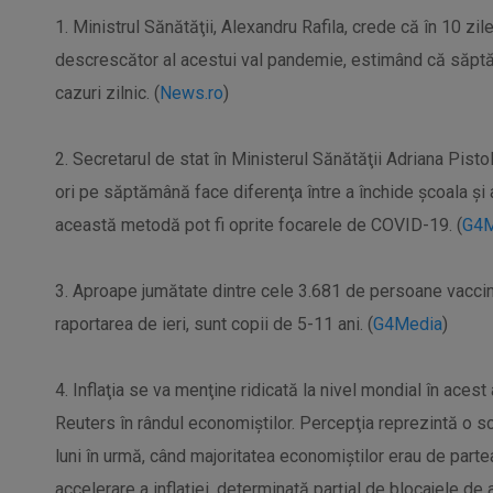
1. Ministrul Sănătăţii, Alexandru Rafila, crede că în 10 zi
descrescător al acestui val pandemie, estimând că săpt
cazuri zilnic. (
News.ro
)
2. Secretarul de stat în Ministerul Sănătăţii Adriana Pisto
ori pe săptămână face diferenţa între a închide şcoala şi
această metodă pot fi oprite focarele de COVID-19. (
G4M
3. Aproape jumătate dintre cele 3.681 de persoane vaccin
raportarea de ieri, sunt copii de 5-11 ani. (
G4Media
)
4. Inflaţia se va menţine ridicată la nivel mondial în acest
Reuters în rândul economiştilor. Percepţia reprezintă o 
luni în urmă, când majoritatea economiştilor erau de partea
accelerare a inflaţiei, determinată parţial de blocajele de