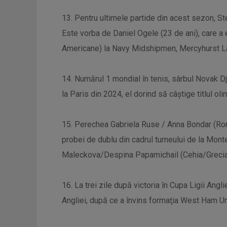
13. Pentru ultimele partide din acest sezon, St
Este vorba de Daniel Ogele (23 de ani), care a 
Americane) la Navy Midshipmen, Mercyhurst L
14. Numărul 1 mondial în tenis, sârbul Novak Dj
la Paris din 2024, el dorind să câştige titlul oli
15. Perechea Gabriela Ruse / Anna Bondar (Român
probei de dublu din cadrul turneului de la Mont
Maleckova/Despina Papamichail (Cehia/Grecia),
16. La trei zile după victoria în Cupa Ligii Angl
Angliei, după ce a învins formaţia West Ham Uni