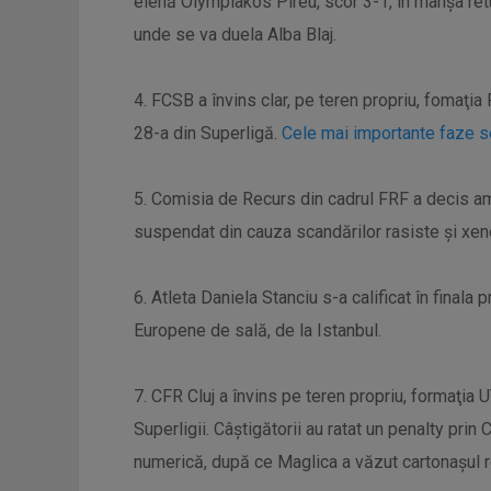
elenă Olympiakos Pireu, scor 3-1, în manşa retur
unde se va duela Alba Blaj.
4. FCSB a învins clar, pe teren propriu, fomaţia P
28-a din Superligă.
Cele mai importante faze s
5. Comisia de Recurs din cadrul FRF a decis a
suspendat din cauza scandărilor rasiste şi xeno
6. Atleta Daniela Stanciu s-a calificat în finala
Europene de sală, de la Istanbul.
7. CFR Cluj a învins pe teren propriu, formaţia 
Superligii. Câștigătorii au ratat un penalty prin 
numerică, după ce Maglica a văzut cartonașul 