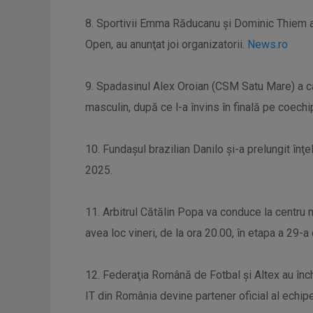
8. Sportivii Emma Răducanu şi Dominic Thiem au
Open, au anunţat joi organizatorii.
News.ro
9. Spadasinul Alex Oroian (CSM Satu Mare) a câş
masculin, după ce l-a învins în finală pe coech
10. Fundaşul brazilian Danilo şi-a prelungit înţ
2025.
11. Arbitrul Cătălin Popa va conduce la centru 
avea loc vineri, de la ora 20.00, în etapa a 29-a
12. Federaţia Română de Fotbal şi Altex au înche
IT din România devine partener oficial al echipe