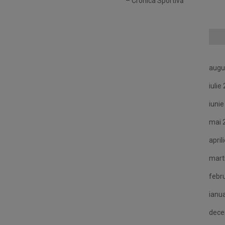
– Cronica Sportivă
augu
iulie
iuni
mai 
april
mart
febr
ianu
dece