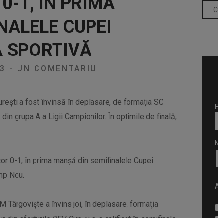
0-1, ÎN PRIMA
NALELE CUPEI
A SPORTIVĂ
23
-
UN COMENTARIU
eşti a fost învinsă în deplasare, de formaţia SC
E
in grupa A a Ligii Campionilor. În optimile de finală,
cor 0-1, în prima manșă din semifinalele Cupei
amp Nou.
A
Târgovişte a învins joi, în deplasare, formaţia