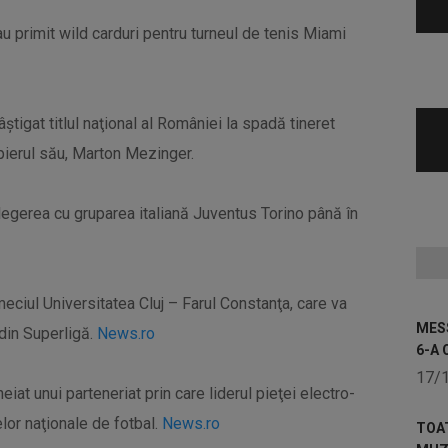
 primit wild carduri pentru turneul de tenis Miami
tigat titlul naţional al României la spadă tineret
ipierul său, Marton Mezinger.
elegerea cu gruparea italiană Juventus Torino până în
meciul Universitatea Cluj – Farul Constanţa, care va
MESS
 din Superligă.
News.ro
6-A 
17/
iat unui parteneriat prin care liderul pieţei electro-
lor naţionale de fotbal.
News.ro
TOA