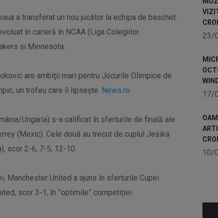
MUZE
VIZI
eaua a transferat un nou jucător la echipa de baschet.
CRO
evoluat în carieră în NCAA (Liga Colegiilor
23/
akers şi Minnesota.
MICR
OCTO
okovic are ambiţii mari pentru Jocurile Olimpice de
WIN
mpic, un trofeu care îi lipsește.
News.ro
17/
OAME
ia/Ungaria) s-a calificat în sferturile de finală ale
ART
errey (Mexic). Cele două au trecut de cuplul Jesika
CRO
 scor 2-6, 7-5, 12-10.
10/
iei, Manchester United a ajuns în sferturile Cupei
ted, scor 3-1, în ”optimile” competiţiei.