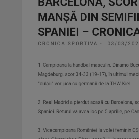
BARCELONA, SCOR 
MANȘĂ DIN SEMIFI
SPANIEI – CRONIC
CRONICA SPORTIVA
-
03/03/20
1. Campioana la handbal masculin, Dinamo Bucur
Magdeburg, scor 34-33 (19-17), în ultimul meci d
”dulăii” vor juca cu germanii de la THW Kiel.
2. Real Madrid a pierdut acasă cu Barcelona, s
Spaniei. Returul va avea loc pe 5 aprilie, pe C
3. Vicecampioana României la volei feminin CSM 