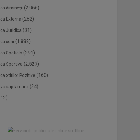
(2.966)
ca dimineții
(282)
ica Externa
(31)
ca Juridica
(1.882)
ca serii
(291)
ica Spatiala
(2.527)
ica Sportiva
(160)
ca Știrilor Pozitive
(34)
eza saptamanii
12)