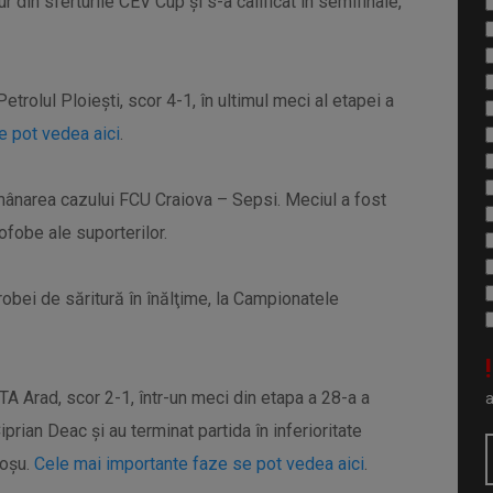
 din sferturile CEV Cup şi s-a calificat în semifinale,
etrolul Ploieşti, scor 4-1, în ultimul meci al etapei a
e pot vedea aici
.
mânarea cazului FCU Craiova – Sepsi. Meciul a fost
fobe ale suporterilor.
 probei de săritură în înălţime, la Campionatele
!
UTA Arad, scor 2-1, într-un meci din etapa a 28-a a
Ciprian Deac și au terminat partida în inferioritate
roșu.
Cele mai importante faze se pot vedea aici
.