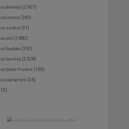
(2.967)
ca dimineții
(282)
ica Externa
(31)
ca Juridica
(1.882)
ca serii
(292)
ica Spatiala
(2.528)
ica Sportiva
(160)
ca Știrilor Pozitive
(34)
eza saptamanii
12)