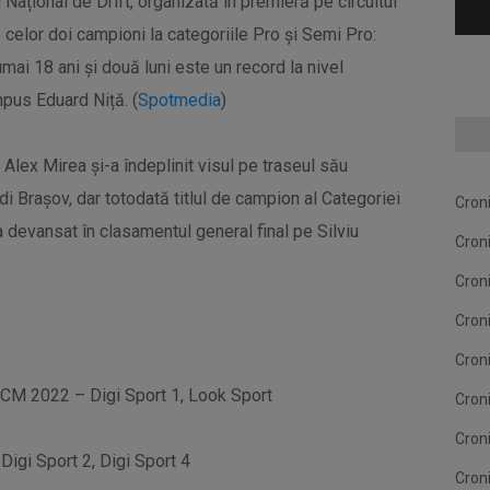
Național de Drift, organizată în premieră pe circuitul
elor doi campioni la categoriile Pro și Semi Pro:
mai 18 ani și două luni este un record la nivel
pus Eduard Niță. (
Spotmedia
)
Alex Mirea și-a îndeplinit visul pe traseul său
di Brașov, dar totodată titlul de campion al
Categoriei
Cron
a devansat în clasamentul general final pe Silviu
Cron
Cron
Cron
Cron
i CM 2022 – Digi Sport 1, Look Sport
Cron
Cron
Digi Sport 2, Digi Sport 4
Cron