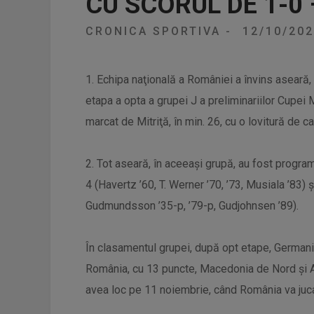
CU SCORUL DE 1-0
CRONICA SPORTIVA
-
12/10/20
1. Echipa naţională a României a învins aseară, 
etapa a opta a grupei J a preliminariilor Cupei 
marcat de Mitriţă, în min. 26, cu o lovitură de ca
2. Tot aseară, în aceeași grupă, au fost progr
4 (Havertz ’60, T. Werner ’70, ’73, Musiala ’83)
Gudmundsson ’35-p, ’79-p, Gudjohnsen ’89).
În clasamentul grupei, după opt etape, Germani
România, cu 13 puncte, Macedonia de Nord și A
avea loc pe 11 noiembrie, când România va juc