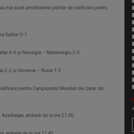
-au mai jucat următoarele partide de calificare pentru
ra Galilor 0-1
raltar 6-0 și Norvegia – Muntenegru 2-0
cia 2-2 și Slovenia – Rusia 1-2
calificare pentru Campionatul Mondial din Qatar din
!
 Azerbaijan, ambele de la ora 21.45;
ia, ambele de la ora 21.45;