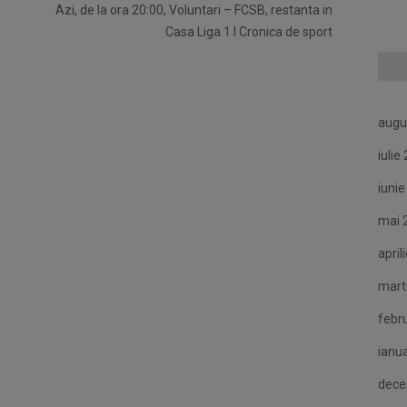
Azi, de la ora 20:00, Voluntari – FCSB, restanta in
Casa Liga 1 I Cronica de sport
augu
iulie
iuni
mai 
april
mart
febr
ianu
dece