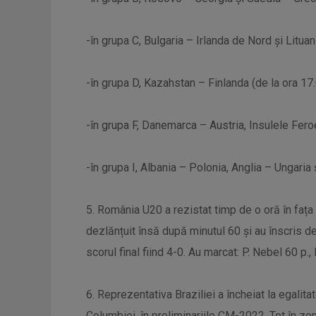
-în grupa C, Bulgaria – Irlanda de Nord și Lituan
-în grupa D, Kazahstan – Finlanda (de la ora 17.
-în grupa F, Danemarca – Austria, Insulele Fero
-în grupa I, Albania – Polonia, Anglia – Ungaria
5. România U20 a rezistat timp de o oră în fața
dezlănțuit însă după minutul 60 și au înscris de
scorul final fiind 4-0. Au marcat: P. Nebel 60 p.,
6. Reprezentativa Braziliei a încheiat la egalita
Columbiei, în preliminariile CM-2022. Tot în zo