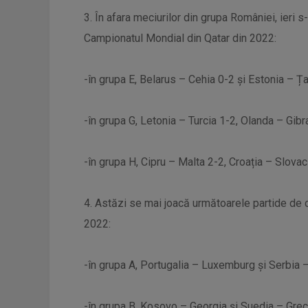
3. În afara meciurilor din grupa României, ieri s
Campionatul Mondial din Qatar din 2022:
-în grupa E, Belarus – Cehia 0-2 și Estonia – Ța
-în grupa G, Letonia – Turcia 1-2, Olanda – Gib
-în grupa H, Cipru – Malta 2-2, Croația – Slova
4. Astăzi se mai joacă următoarele partide de 
2022:
-în grupa A, Portugalia – Luxemburg și Serbia –
-în grupa B, Kosovo – Georgia și Suedia – Grec