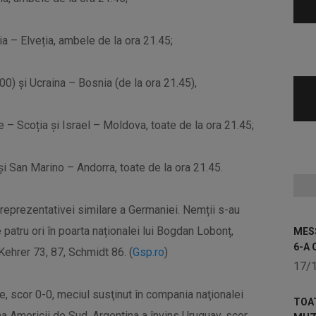
ia – Elveția, ambele de la ora 21.45;
00) și Ucraina – Bosnia (de la ora 21.45),
e – Scoția și Israel – Moldova, toate de la ora 21.45;
 și San Marino – Andorra, toate de la ora 21.45.
 reprezentativei similare a Germaniei. Nemții s-au
 patru ori în poarta naționalei lui Bogdan Lobonț,
MESS
6-A 
 Kehrer 73, 87, Schmidt 86. (
Gsp.ro
)
17/
te, scor 0-0, meciul susţinut în compania naţionalei
TOA
na Americii de Sud, Argentina a învins Uruguay, scor