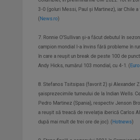
3-0 (goluri Messi, Paul şi Martinez), iar Chile a
(
News.ro
)
7. Ronnie O’Sullivan și-a făcut debutul în sezo
campion mondial l-a învins fără probleme în run
în care a reușit un break de peste 100 de punct
Andy Hicks, numărul 103 mondial, cu 4-1. (
Euro
8. Stefanos Tsitsipas (favorit 2) și Alexander Zv
șaisprezecimile turneului de la Indian Wells. Cei 
Pedro Martinez (Spania), respectiv Jenson Broo
a reușit să treacă de revelația iberică Carlos 
după mai mult de trei ore de joc). (
Hotnews
)