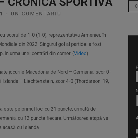
 – CRONICA SPORTIVĂ
21
-
UN COMENTARIU
cu scorul de 1-0 (1-0), reprezentativa Armeniei, în
Mondiale din 2022. Singurul gol al partidei a fost
p, în urma unei centrări din corner. (
Video
)
E
amate jocurile Macedonia de Nord – Germania, scor 0-
 şi Islanda – Liechtenstein, scor 4-0 (Thordarson ’19,
a este pe primul loc, cu 21 puncte, urmată de
rmenia, cu 12 puncte fiecare. Următoarea etapă va
A
a acasă cu Islanda.