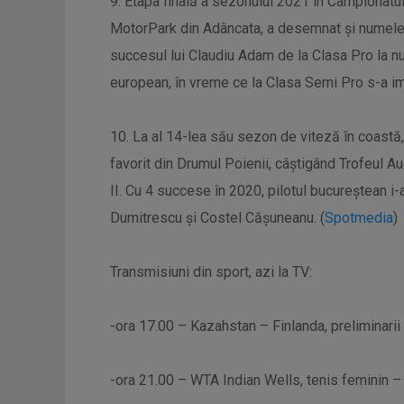
9. Etapa finală a sezonului 2021 în Campionatul 
MotorPark din Adâncata, a desemnat și numele c
succesul lui Claudiu Adam de la Clasa Pro la nu
european, în vreme ce la Clasa Semi Pro s-a im
10. La al 14-lea său sezon de viteză în coastă, 
favorit din Drumul Poienii, câștigând Trofeul Au
II. Cu 4 succese în 2020, pilotul bucureștean i-
Dumitrescu și Costel Cășuneanu. (
Spotmedia
)
Transmisiuni din sport, azi la TV:
-ora 17.00 – Kazahstan – Finlanda, preliminari
-ora 21.00 – WTA Indian Wells, tenis feminin – 