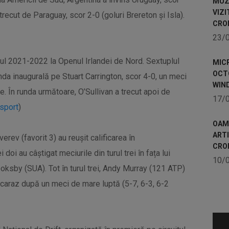
MUZE
VIZI
 trecut de Paraguay, scor 2-0 (goluri Brereton şi Isla).
CRO
23/
nul 2021-2022 la Openul Irlandei de Nord. Sextuplul
MICR
OCTO
da inaugurală pe Stuart Carrington, scor 4-0, un meci
WIN
e. În runda următoare, O’Sullivan a trecut apoi de
17/
sport
)
OAME
ART
erev (favorit 3) au reușit calificarea în
CRO
doi au câștigat meciurile din turul trei în fața lui
10/
ksby (SUA). Tot în turul trei, Andy Murray (121 ATP)
Alcaraz după un meci de mare luptă (5-7, 6-3, 6-2